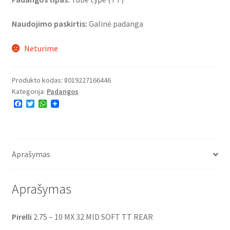
Naudojimo paskirtis:
Galinė padanga
Neturime
Produkto kodas:
8019227166446
Kategorija:
Padangos
F
T
W
a
w
h
c
i
a
e
t
t
b
t
s
o
e
A
o
r
p
Aprašymas
k
p
Aprašymas
Pirelli
2.75 – 10 MX 32 MID SOFT TT REAR