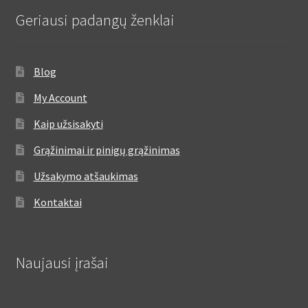
Geriausi padangų ženklai
Blog
My Account
Kaip užsisakyti
Grąžinimai ir pinigų grąžinimas
Užsakymo atšaukimas
Kontaktai
Naujausi įrašai