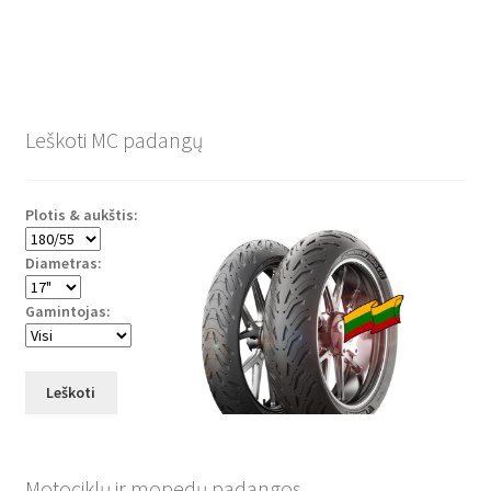
Leškoti MC padangų
Plotis & aukštis:
Diametras:
Gamintojas:
Leškoti
Motociklų ir mopedų padangos