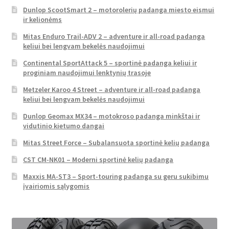
Dunlop ScootSmart 2 – motorolerių padanga miesto eismui
ir kelionėms
Mitas Enduro Trail-ADV 2 – adventure ir all-road padanga
keliui bei lengvam bekelės naudojimui
Continental SportAttack 5 – sportinė padanga keliui ir
proginiam naudojimui lenktynių trasoje
Metzeler Karoo 4 Street – adventure ir all-road padanga
keliui bei lengvam bekelės naudojimui
Dunlop Geomax MX34 – motokroso padanga minkštai ir
vidutinio kietumo dangai
Mitas Street Force – Subalansuota sportinė kelių padanga
CST CM-NK01 – Moderni sportinė kelių padanga
Maxxis MA-ST3 – Sport-touring padanga su geru sukibimu
įvairiomis sąlygomis