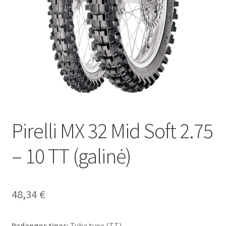
Pirelli MX 32 Mid Soft 2.75
– 10 TT (galinė)
48,34
€
Padangos tipas:
Tube type (TT)