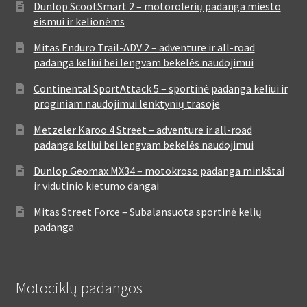
Dunlop ScootSmart 2 – motorolerių padanga miesto
eismui ir kelionėms
Mitas Enduro Trail-ADV 2 – adventure ir all-road
padanga keliui bei lengvam bekelės naudojimui
Continental SportAttack 5 – sportinė padanga keliui ir
proginiam naudojimui lenktynių trasoje
Metzeler Karoo 4 Street – adventure ir all-road
padanga keliui bei lengvam bekelės naudojimui
Dunlop Geomax MX34 – motokroso padanga minkštai
ir vidutinio kietumo dangai
Mitas Street Force – Subalansuota sportinė kelių
padanga
Motociklų padangos