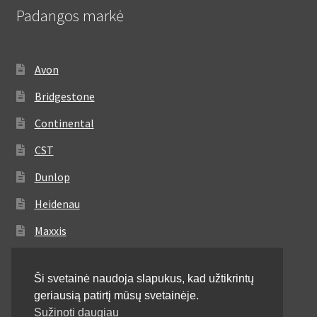
Padangos markė
Avon
Bridgestone
Continental
CST
Dunlop
Heidenau
Maxxis
Metzeler
Ši svetainė naudoja slapukus, kad užtikrintų
Michelin
geriausią patirtį mūsų svetainėje.
Mitas
Sužinoti daugiau