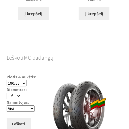
Į krepšelį
Į krepšelį
Leškoti MC padangų
Plotis & aukštis:
Diametras:
Gamintojas:
Leškoti