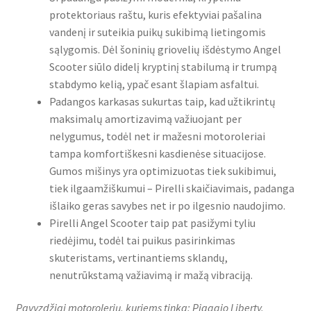
protektoriaus raštu, kuris efektyviai pašalina
vandenį ir suteikia puikų sukibimą lietingomis
sąlygomis. Dėl šoninių griovelių išdėstymo Angel
Scooter siūlo didelį kryptinį stabilumą ir trumpą
stabdymo kelią, ypač esant šlapiam asfaltui.
Padangos karkasas sukurtas taip, kad užtikrintų
maksimalų amortizavimą važiuojant per
nelygumus, todėl net ir mažesni motoroleriai
tampa komfortiškesni kasdienėse situacijose.
Gumos mišinys yra optimizuotas tiek sukibimui,
tiek ilgaamžiškumui – Pirelli skaičiavimais, padanga
išlaiko geras savybes net ir po ilgesnio naudojimo.
Pirelli Angel Scooter taip pat pasižymi tyliu
riedėjimu, todėl tai puikus pasirinkimas
skuteristams, vertinantiems sklandų,
nenutrūkstamą važiavimą ir mažą vibraciją.
Pavyzdžiai motorolerių, kuriems tinka: Piaggio Liberty,