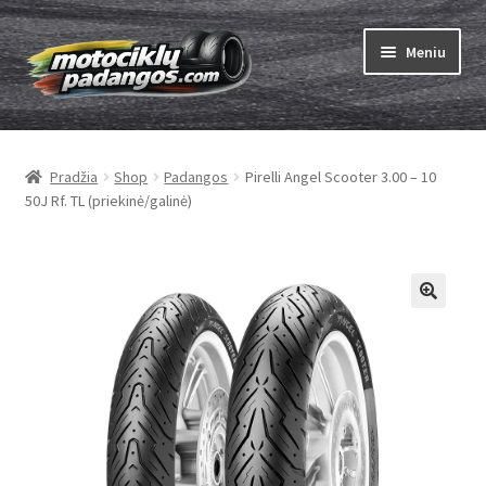
Pereiti
Pereiti
Meniu
prie
prie
meniu
turinio
Išskleist
Padangos
sub-
Pradžia
Shop
Padangos
Pirelli Angel Scooter 3.00 – 10
menu
Išskleist
Kameros
50J Rf. TL (priekinė/galinė)
sub-
menu
Išskleist
ABC
sub-
menu
Kaip užsisakyti
Testų
Išskleist
Brand
sub-
menu
Kontaktai