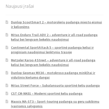
Naujausi įrašai
Dunlop ScootSmart 2 – motorolerių padanga miesto eismui
ir kelionėms
Mitas Enduro Trail-ADV 2 – adventure ir all-road padanga
keliui bei lengvam bekelės naudojimui
Continental SportAttack 5 – sportinė padanga keliui ir
proginiam naudojimui lenktynių trasoje
Metzeler Karoo 4 Street – adventure ir all-road padanga
keliui bei lengvam bekelės naudojimui
Dunlop Geomax MX34 – motokroso padanga minkštai ir
vidutinio kietumo dangai
Mitas Street Force – Subalansuota sportinė kelių padanga
CST CM-NK01 – Moderni sportinė kelių padanga
Maxxis MA-ST3 – Sport-touring padanga su geru sukibimu
įvairiomis sąlygomis