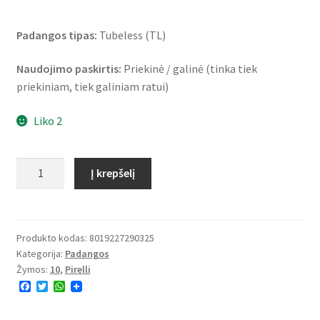
Padangos tipas:
Tubeless (TL)
Naudojimo paskirtis:
Priekinė / galinė (tinka tiek
priekiniam, tiek galiniam ratui)
Liko 2
produkto
Į krepšelį
kiekis:
Pirelli
Angel
Scooter
Produkto kodas:
8019227290325
Kategorija:
Padangos
3.00
Žymos:
10
,
Pirelli
-
F
T
W
10
a
w
h
50J
c
i
a