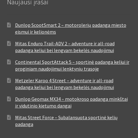
Naujausi įrašai
Dunlop ScootSmart 2 – motorolerių padanga miesto
eismui ir kelionėms
Mitas Enduro Trail-ADV 2 – adventure ir all-road
padanga keliui bei lengvam bekelės naudojimui
Continental SportAttack 5 – sportinė padanga keliui ir
proginiam naudojimui lenktynių trasoje
Metzeler Karoo 4 Street – adventure ir all-road
padanga keliui bei lengvam bekelės naudojimui
Dunlop Geomax MX34 – motokroso padanga minkštai
ir vidutinio kietumo dangai
Mitas Street Force – Subalansuota sportinė kelių
padanga