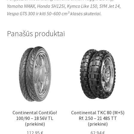
Yamaha NMAX, Honda SH125i, Kymco Like 150, SYM Jet 14,
Vespa GTS 300 ir kiti 50–600 cm³ klasės skuteriai.
Panašūs produktai
Continental ContiGo!
Continental TKC 80 (M+S)
100/90 – 18 56V TL
Rf. 2.50 – 21 48S TT
(priekinė)
(priekinė)
112,95
€
62,94
€