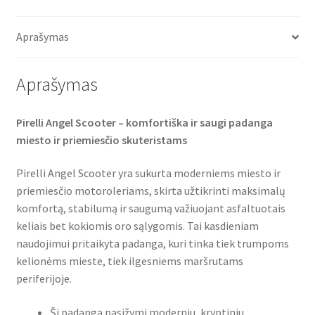
e
t
t
Rf.
b
t
s
o
e
A
TL
o
r
p
Aprašymas
(priekinė/galinė)
k
p
Aprašymas
Pirelli Angel Scooter – komfortiška ir saugi padanga
miesto ir priemiesčio skuteristams
Pirelli Angel Scooter yra sukurta moderniems miesto ir
priemiesčio motoroleriams, skirta užtikrinti maksimalų
komfortą, stabilumą ir saugumą važiuojant asfaltuotais
keliais bet kokiomis oro sąlygomis. Tai kasdieniam
naudojimui pritaikyta padanga, kuri tinka tiek trumpoms
kelionėms mieste, tiek ilgesniems maršrutams
periferijoje.
Ši padanga pasižymi moderniu, kryptiniu