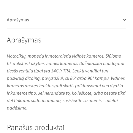
e
t
t
17
b
t
s
o
e
A
TR4
o
r
p
Aprašymas
tiesus
k
p
Aprašymas
Motociklų, mopedų ir motorolerių vidinės kameros. Siūlome
tik aukštos kokybės vidines kameras. Dažniausiai naudojami
tiesūs ventilių tipai yra 34G ir TR4. Lenkti ventiliai turi
pasvirusį dizainą, pavyzdžiui, su 86° arba 90° kampu. Vidinės
kameros prekės ženklas gali skirtis priklausomai nuo dydžio
ir kameros tipo. Jei nerandate to, ko ieškote, arba nesate tikri
dėl tinkamo suderinamumo, susisiekite su mumis – mielai
padėsime.
Panašūs produktai