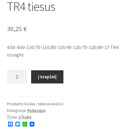
TR4 tiesus
30,25
€
4.00-4.60-110/70-110/80-110/90-120/70-120/80-17 TR4
straight
produkto
Į krepšelį
kiekis:
4.00-
4.60-
110/70-
Produkto kodas:
tubeseiskat14
Kategorija:
Padangos
110/80-
Žyma:
17tube
110/90-
F
T
W
120/70-
a
w
h
120/80-
c
i
a