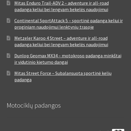
Mitas Enduro Trail-ADV 2 – adventure ir all-road
padanga keliui bei lengvam bekelės naudojimui
Continental SportAttack 5 – sportinė padanga keliui ir
proginiam naudojimui lenktynių trasoje
Metzeler Karoo 4 Street – adventure ir all-road
padanga keliui bei lengvam bekelės naudojimui
Dunlop Geomax MX34 – motokroso padanga minkštai
ir vidutinio kietumo dangai
Mitas Street Force – Subalansuota sportinė kelių
padanga
Motociklų padangos