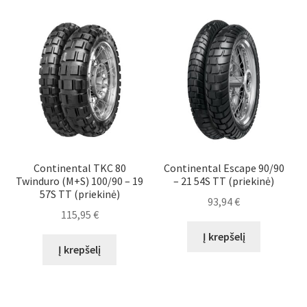
Continental TKC 80
Continental Escape 90/90
Twinduro (M+S) 100/90 – 19
– 21 54S TT (priekinė)
57S TT (priekinė)
93,94
€
115,95
€
Į krepšelį
Į krepšelį