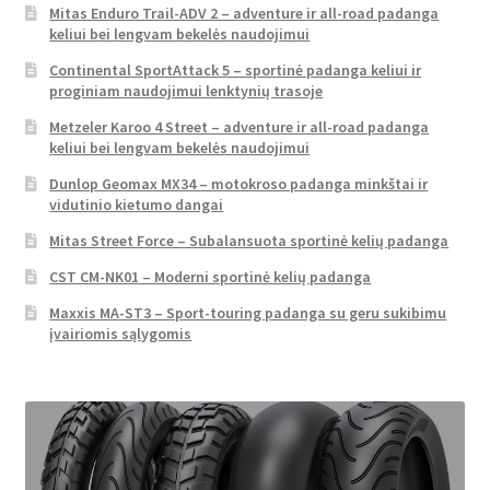
Mitas Enduro Trail-ADV 2 – adventure ir all-road padanga
keliui bei lengvam bekelės naudojimui
Continental SportAttack 5 – sportinė padanga keliui ir
proginiam naudojimui lenktynių trasoje
Metzeler Karoo 4 Street – adventure ir all-road padanga
keliui bei lengvam bekelės naudojimui
Dunlop Geomax MX34 – motokroso padanga minkštai ir
vidutinio kietumo dangai
Mitas Street Force – Subalansuota sportinė kelių padanga
CST CM-NK01 – Moderni sportinė kelių padanga
Maxxis MA-ST3 – Sport-touring padanga su geru sukibimu
įvairiomis sąlygomis