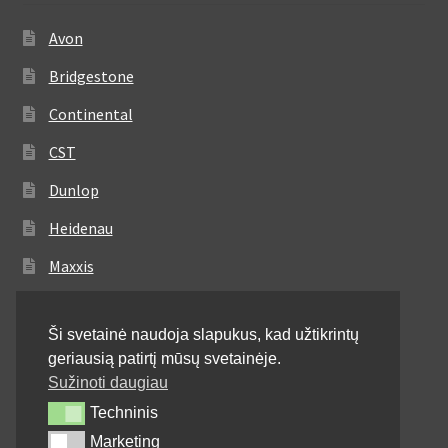
Avon
Bridgestone
Continental
CST
Dunlop
Heidenau
Maxxis
Metzeler
Ši svetainė naudoja slapukus, kad užtikrintų
Michelin
geriausią patirtį mūsų svetainėje.
Mitas
Sužinoti daugiau
Techninis
Techninis
Pirelli
Marketing
Marketing