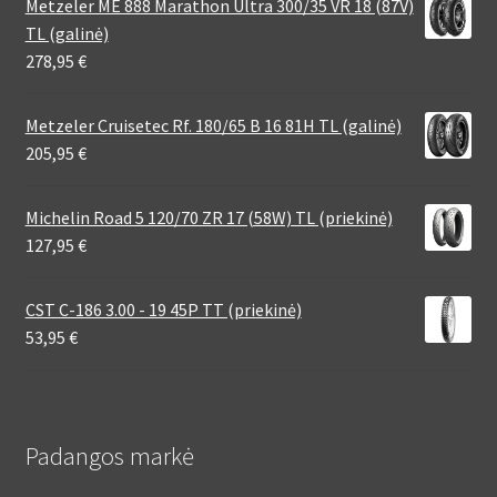
Metzeler ME 888 Marathon Ultra 300/35 VR 18 (87V)
TL (galinė)
278,95
€
Metzeler Cruisetec Rf. 180/65 B 16 81H TL (galinė)
205,95
€
Michelin Road 5 120/70 ZR 17 (58W) TL (priekinė)
127,95
€
CST C-186 3.00 - 19 45P TT (priekinė)
53,95
€
Padangos markė