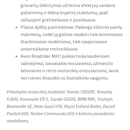
griovelių išdėstymas užtikrina efektyvų vandens
pašalinimą ir didina kryptinį stabilumą, ypač
važiuojant greitkeliuose ir posūkiuose.
Platus dydžių pasirinkimas: Padanga siūloma įvairių
matmenų, todėl ją galima naudoti tiek senesniuose
klasikiniuose modeliuose, tiek naujesniuose
universaliuose motocikluose.
Avon Roadrider MKII puikiai tinka kasdieniam
važinėjimui, laisvalaikio kruizavimui, užmiesčio
kelionėms ir retro motociklų entuziastams, kurie
nori senos išvaizdos su šiuolaikiniu saugumu.
Pritaikytos motociklų modeliai: Honda CB500F, Yamaha
XJ600, Kawasaki ER-5, Suzuki GS500, BMW R80, Triumph
Bonneville SE, Moto Guzzi V50, Royal Enfield Bullet, Ducati
Pantah 600, Norton Commando 850 ir kitiems panašiems
modeliams.