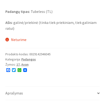
Padangų tipas:
Tubeless (TL)
Ašis:
galinė/priekinė (tinka tiek priekiniam, tiek galiniam
ratui)
Neturime
Produkto kodas:
0029142946045
Kategorija:
Padangos
Žymos:
17
,
Avon
F
T
W
a
w
h
c
i
a
e
t
t
b
t
s
o
e
A
o
r
p
Aprašymas
k
p