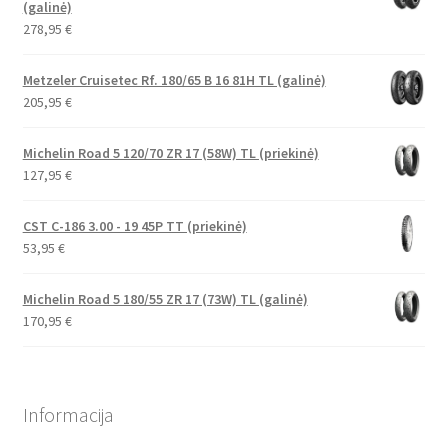
(galinė)
278,95
€
Metzeler Cruisetec Rf. 180/65 B 16 81H TL (galinė)
205,95
€
Michelin Road 5 120/70 ZR 17 (58W) TL (priekinė)
127,95
€
CST C-186 3.00 - 19 45P TT (priekinė)
53,95
€
Michelin Road 5 180/55 ZR 17 (73W) TL (galinė)
170,95
€
Informacija