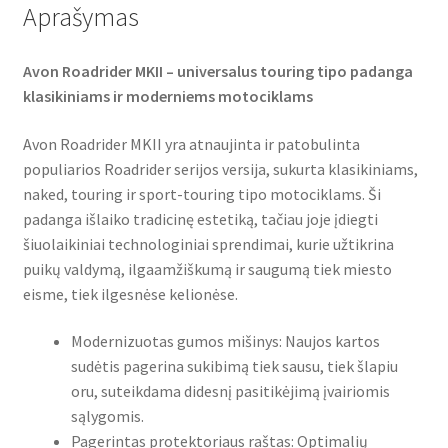
Aprašymas
Avon Roadrider MKII – universalus touring tipo padanga
klasikiniams ir moderniems motociklams
Avon Roadrider MKII yra atnaujinta ir patobulinta
populiarios Roadrider serijos versija, sukurta klasikiniams,
naked, touring ir sport-touring tipo motociklams. Ši
padanga išlaiko tradicinę estetiką, tačiau joje įdiegti
šiuolaikiniai technologiniai sprendimai, kurie užtikrina
puikų valdymą, ilgaamžiškumą ir saugumą tiek miesto
eisme, tiek ilgesnėse kelionėse.
Modernizuotas gumos mišinys: Naujos kartos
sudėtis pagerina sukibimą tiek sausu, tiek šlapiu
oru, suteikdama didesnį pasitikėjimą įvairiomis
sąlygomis.
Pagerintas protektoriaus raštas: Optimalių