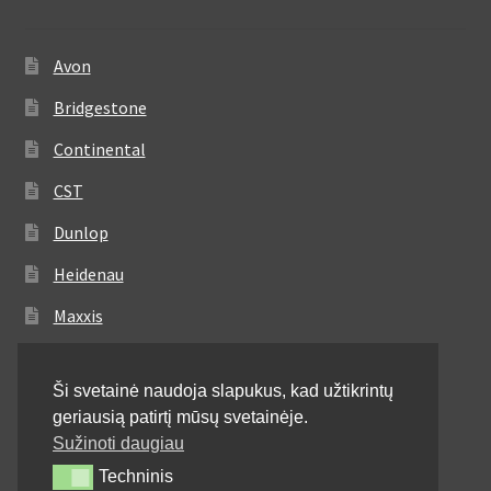
Avon
Bridgestone
Continental
CST
Dunlop
Heidenau
Maxxis
Metzeler
Ši svetainė naudoja slapukus, kad užtikrintų
Michelin
geriausią patirtį mūsų svetainėje.
Mitas
Sužinoti daugiau
Techninis
Techninis
Pirelli