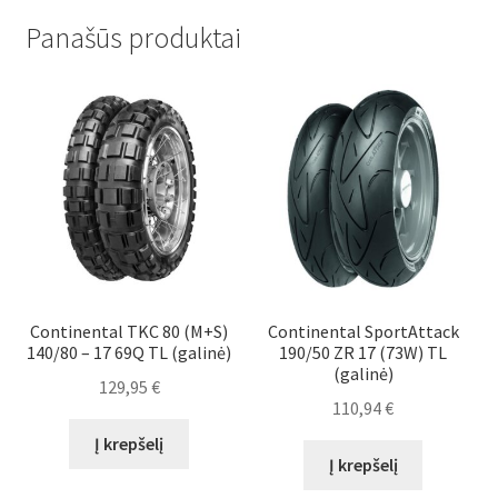
Panašūs produktai
Continental TKC 80 (M+S)
Continental SportAttack
140/80 – 17 69Q TL (galinė)
190/50 ZR 17 (73W) TL
(galinė)
129,95
€
110,94
€
Į krepšelį
Į krepšelį