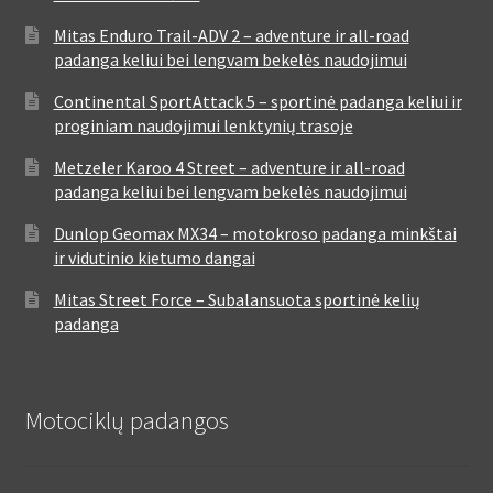
Mitas Enduro Trail-ADV 2 – adventure ir all-road
padanga keliui bei lengvam bekelės naudojimui
Continental SportAttack 5 – sportinė padanga keliui ir
proginiam naudojimui lenktynių trasoje
Metzeler Karoo 4 Street – adventure ir all-road
padanga keliui bei lengvam bekelės naudojimui
Dunlop Geomax MX34 – motokroso padanga minkštai
ir vidutinio kietumo dangai
Mitas Street Force – Subalansuota sportinė kelių
padanga
Motociklų padangos