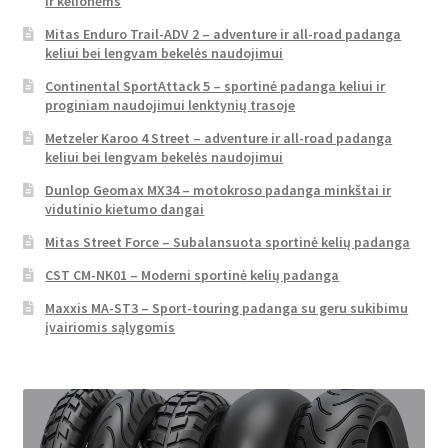
ir kelionėms
Mitas Enduro Trail-ADV 2 – adventure ir all-road padanga
keliui bei lengvam bekelės naudojimui
Continental SportAttack 5 – sportinė padanga keliui ir
proginiam naudojimui lenktynių trasoje
Metzeler Karoo 4 Street – adventure ir all-road padanga
keliui bei lengvam bekelės naudojimui
Dunlop Geomax MX34 – motokroso padanga minkštai ir
vidutinio kietumo dangai
Mitas Street Force – Subalansuota sportinė kelių padanga
CST CM-NK01 – Moderni sportinė kelių padanga
Maxxis MA-ST3 – Sport-touring padanga su geru sukibimu
įvairiomis sąlygomis