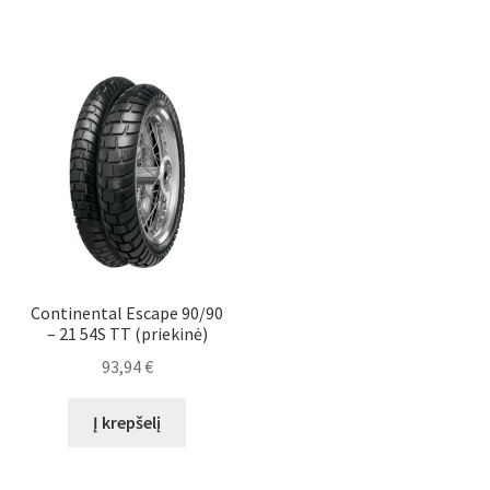
Continental Escape 90/90
– 21 54S TT (priekinė)
93,94
€
Į krepšelį