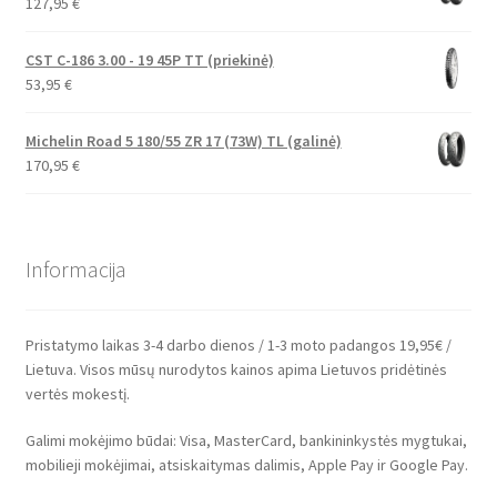
127,95
€
CST C-186 3.00 - 19 45P TT (priekinė)
53,95
€
Michelin Road 5 180/55 ZR 17 (73W) TL (galinė)
170,95
€
Informacija
Pristatymo laikas 3-4 darbo dienos / 1-3 moto padangos 19,95€ /
Lietuva. Visos mūsų nurodytos kainos apima Lietuvos pridėtinės
vertės mokestį.
Galimi mokėjimo būdai: Visa, MasterCard, bankininkystės mygtukai,
mobilieji mokėjimai, atsiskaitymas dalimis, Apple Pay ir Google Pay.