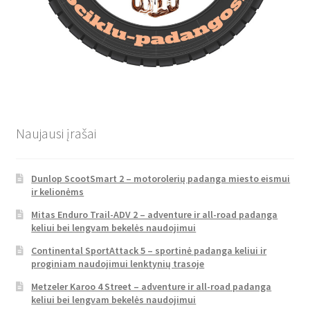
Naujausi įrašai
Dunlop ScootSmart 2 – motorolerių padanga miesto eismui
ir kelionėms
Mitas Enduro Trail-ADV 2 – adventure ir all-road padanga
keliui bei lengvam bekelės naudojimui
Continental SportAttack 5 – sportinė padanga keliui ir
proginiam naudojimui lenktynių trasoje
Metzeler Karoo 4 Street – adventure ir all-road padanga
keliui bei lengvam bekelės naudojimui