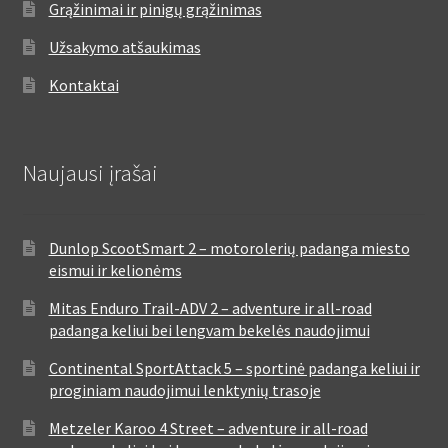
Grąžinimai ir pinigų grąžinimas
Užsakymo atšaukimas
Kontaktai
Naujausi įrašai
Dunlop ScootSmart 2 – motorolerių padanga miesto
eismui ir kelionėms
Mitas Enduro Trail-ADV 2 – adventure ir all-road
padanga keliui bei lengvam bekelės naudojimui
Continental SportAttack 5 – sportinė padanga keliui ir
proginiam naudojimui lenktynių trasoje
Metzeler Karoo 4 Street – adventure ir all-road