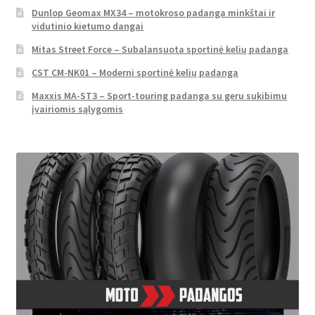
Dunlop Geomax MX34 – motokroso padanga minkštai ir
vidutinio kietumo dangai
Mitas Street Force – Subalansuota sportinė kelių padanga
CST CM-NK01 – Moderni sportinė kelių padanga
Maxxis MA-ST3 – Sport-touring padanga su geru sukibimu
įvairiomis sąlygomis