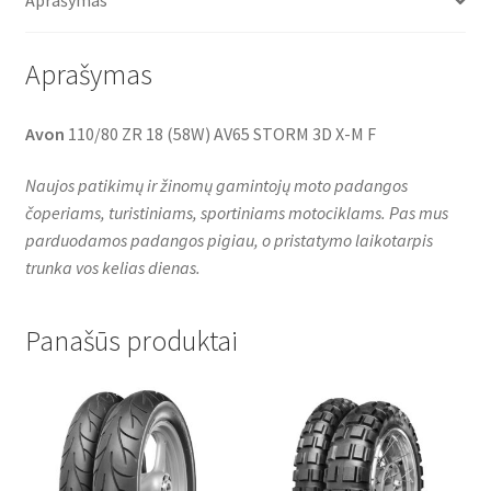
Aprašymas
k
p
Aprašymas
Avon
110/80 ZR 18 (58W) AV65 STORM 3D X-M F
Naujos patikimų ir žinomų gamintojų moto padangos
čoperiams, turistiniams, sportiniams motociklams. Pas mus
parduodamos padangos pigiau, o pristatymo laikotarpis
trunka vos kelias dienas.
Panašūs produktai