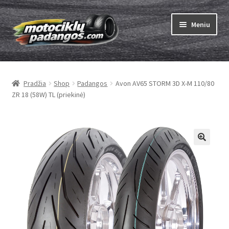
Pereiti
Pereiti
Meniu
prie
prie
meniu
turinio
Išskleist
Padangos
sub-
Pradžia
Shop
Padangos
Avon AV65 STORM 3D X-M 110/80
menu
Išskleist
Kameros
ZR 18 (58W) TL (priekinė)
sub-
menu
Išskleist
ABC
sub-
menu
Kaip užsisakyti
Testų
Išskleist
Brand
sub-
menu
Kontaktai