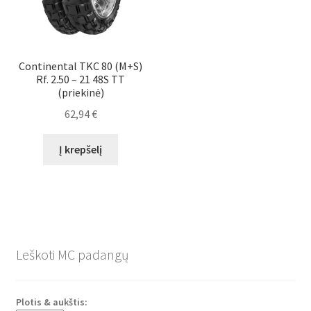
Continental TKC 80 (M+S)
Rf. 2.50 – 21 48S TT
(priekinė)
62,94
€
Į krepšelį
Leškoti MC padangų
Plotis & aukštis: