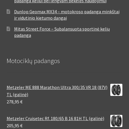
padanga keliui bei lengvam bekelės naudojimui
Dunlop Geomax MX34 – motokroso padanga minkštai
ir vidutinio kietumo dangai
Mitas Street Force – Subalansuota sportinė kelių
padanga
Motociklų padangos
Metzeler ME 888 Marathon Ultra 300/35 VR 18 (87V)
TL (galinė)
278,95
€
Metzeler Cruisetec Rf. 180/65 B 16 81H TL (galinė)
205,95
€