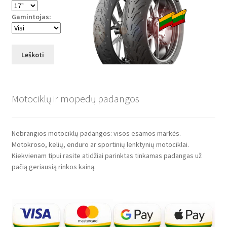
Gamintojas:
Leškoti
Motociklų ir mopedų padangos
Nebrangios motociklų padangos: visos esamos markės.
Motokroso, kelių, enduro ar sportinių lenktynių motociklai.
Kiekvienam tipui rasite atidžiai parinktas tinkamas padangas už
pačią geriausią rinkos kainą.