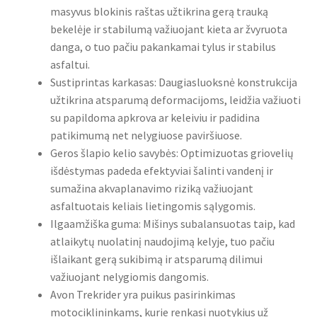
masyvus blokinis raštas užtikrina gerą trauką
bekelėje ir stabilumą važiuojant kieta ar žvyruota
danga, o tuo pačiu pakankamai tylus ir stabilus
asfaltui.
Sustiprintas karkasas: Daugiasluoksnė konstrukcija
užtikrina atsparumą deformacijoms, leidžia važiuoti
su papildoma apkrova ar keleiviu ir padidina
patikimumą net nelygiuose paviršiuose.
Geros šlapio kelio savybės: Optimizuotas griovelių
išdėstymas padeda efektyviai šalinti vandenį ir
sumažina akvaplanavimo riziką važiuojant
asfaltuotais keliais lietingomis sąlygomis.
Ilgaamžiška guma: Mišinys subalansuotas taip, kad
atlaikytų nuolatinį naudojimą kelyje, tuo pačiu
išlaikant gerą sukibimą ir atsparumą dilimui
važiuojant nelygiomis dangomis.
Avon Trekrider yra puikus pasirinkimas
motociklininkams, kurie renkasi nuotykius už