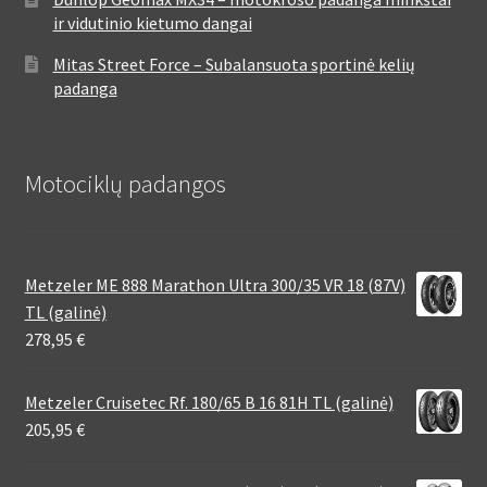
ir vidutinio kietumo dangai
Mitas Street Force – Subalansuota sportinė kelių
padanga
Motociklų padangos
Metzeler ME 888 Marathon Ultra 300/35 VR 18 (87V)
TL (galinė)
278,95
€
Metzeler Cruisetec Rf. 180/65 B 16 81H TL (galinė)
205,95
€