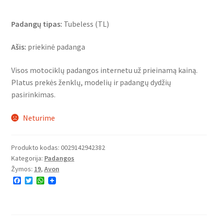
Padangų tipas:
Tubeless (TL)
Ašis:
priekinė padanga
Visos motociklų padangos internetu už prieinamą kainą.
Platus prekės ženklų, modelių ir padangų dydžių
pasirinkimas.
Neturime
Produkto kodas:
0029142942382
Kategorija:
Padangos
Žymos:
19
,
Avon
F
T
W
a
w
h
c
i
a
e
t
t
b
t
s