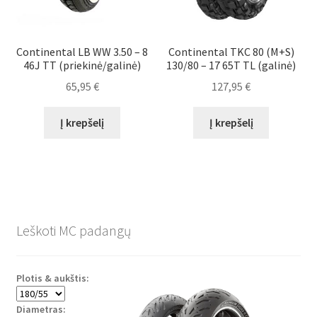
Continental LB WW 3.50 – 8
Continental TKC 80 (M+S)
46J TT (priekinė/galinė)
130/80 – 17 65T TL (galinė)
65,95
€
127,95
€
Į krepšelį
Į krepšelį
Leškoti MC padangų
Plotis & aukštis:
Diametras: