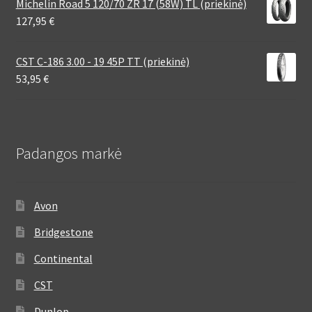
Michelin Road 5 120/70 ZR 17 (58W) TL (priekinė)
127,95
€
CST C-186 3.00 - 19 45P TT (priekinė)
53,95
€
Padangos markė
Avon
Bridgestone
Continental
CST
Dunlop