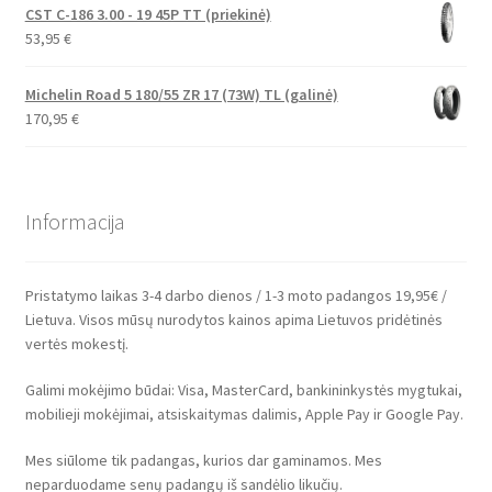
CST C-186 3.00 - 19 45P TT (priekinė)
53,95
€
Michelin Road 5 180/55 ZR 17 (73W) TL (galinė)
170,95
€
Informacija
Pristatymo laikas 3-4 darbo dienos / 1-3 moto padangos 19,95€ /
Lietuva. Visos mūsų nurodytos kainos apima Lietuvos pridėtinės
vertės mokestį.
Galimi mokėjimo būdai: Visa, MasterCard, bankininkystės mygtukai,
mobilieji mokėjimai, atsiskaitymas dalimis, Apple Pay ir Google Pay.
Mes siūlome tik padangas, kurios dar gaminamos. Mes
neparduodame senų padangų iš sandėlio likučių.