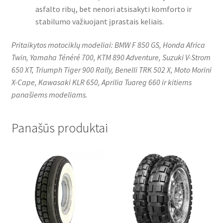
asfalto ribų, bet nenori atsisakyti komforto ir
stabilumo važiuojant įprastais keliais.
Pritaikytos motociklų modeliai: BMW F 850 GS, Honda Africa
Twin, Yamaha Ténéré 700, KTM 890 Adventure, Suzuki V-Strom
650 XT, Triumph Tiger 900 Rally, Benelli TRK 502 X, Moto Morini
X-Cape, Kawasaki KLR 650, Aprilia Tuareg 660 ir kitiems
panašiems modeliams.
Panašūs produktai