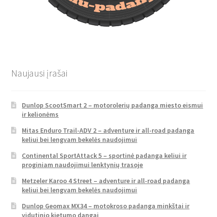
Naujausi įrašai
Dunlop ScootSmart 2 – motorolerių padanga miesto eismui
ir kelionėms
Mitas Enduro Trail-ADV 2 – adventure ir all-road padanga
keliui bei lengvam bekelės naudojimui
Continental SportAttack 5 – sportinė padanga keliui ir
proginiam naudojimui lenktynių trasoje
Metzeler Karoo 4 Street – adventure ir all-road padanga
keliui bei lengvam bekelės naudojimui
Dunlop Geomax MX34 – motokroso padanga minkštai ir
vidutinio kietumo dangai