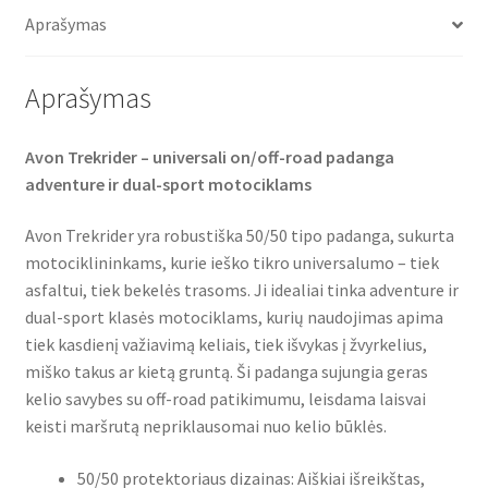
o
e
A
o
r
p
Aprašymas
k
p
Aprašymas
Avon Trekrider – universali on/off-road padanga
adventure ir dual-sport motociklams
Avon Trekrider yra robustiška 50/50 tipo padanga, sukurta
motociklininkams, kurie ieško tikro universalumo – tiek
asfaltui, tiek bekelės trasoms. Ji idealiai tinka adventure ir
dual-sport klasės motociklams, kurių naudojimas apima
tiek kasdienį važiavimą keliais, tiek išvykas į žvyrkelius,
miško takus ar kietą gruntą. Ši padanga sujungia geras
kelio savybes su off-road patikimumu, leisdama laisvai
keisti maršrutą nepriklausomai nuo kelio būklės.
50/50 protektoriaus dizainas: Aiškiai išreikštas,