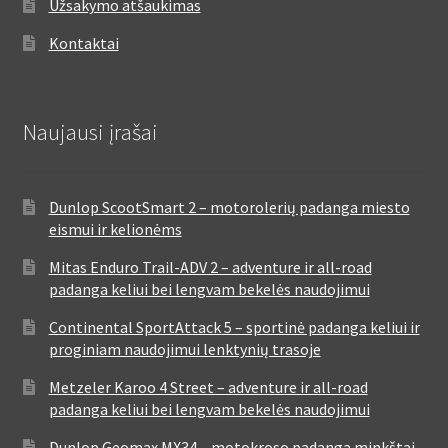
Užsakymo atšaukimas
Kontaktai
Naujausi įrašai
Dunlop ScootSmart 2 – motorolerių padanga miesto
eismui ir kelionėms
Mitas Enduro Trail-ADV 2 – adventure ir all-road
padanga keliui bei lengvam bekelės naudojimui
Continental SportAttack 5 – sportinė padanga keliui ir
proginiam naudojimui lenktynių trasoje
Metzeler Karoo 4 Street – adventure ir all-road
padanga keliui bei lengvam bekelės naudojimui
Dunlop Geomax MX34 – motokroso padanga minkštai