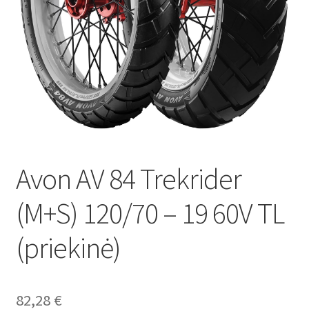
Avon AV 84 Trekrider
(M+S) 120/70 – 19 60V TL
(priekinė)
82,28
€