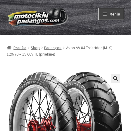
Pereiti
Pereiti
Meniu
prie
prie
meniu
turinio
Išskleist
Padangos
sub-
Pradžia
Shop
Padangos
Avon AV 84 Trekrider (M+S)
menu
Išskleist
Kameros
120/70 – 19 60V TL (priekinė)
sub-
menu
Išskleist
ABC
sub-
menu
Kaip užsisakyti
Testų
Išskleist
Brand
sub-
menu
Kontaktai