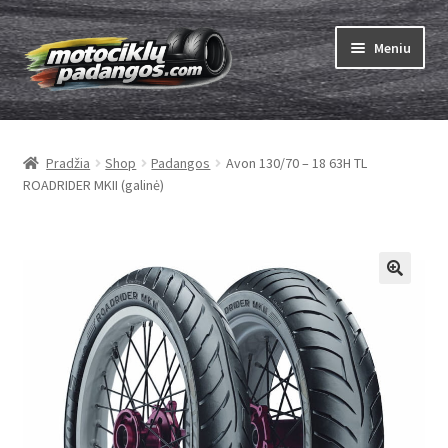
Pereiti
Pereiti
Meniu
prie
prie
meniu
turinio
Išskleist
Padangos
sub-
Pradžia
Shop
Padangos
Avon 130/70 – 18 63H TL
menu
Išskleist
Kameros
ROADRIDER MKII (galinė)
sub-
menu
Išskleist
ABC
sub-
menu
Kaip užsisakyti
Testų
Išskleist
Brand
sub-
menu
Kontaktai