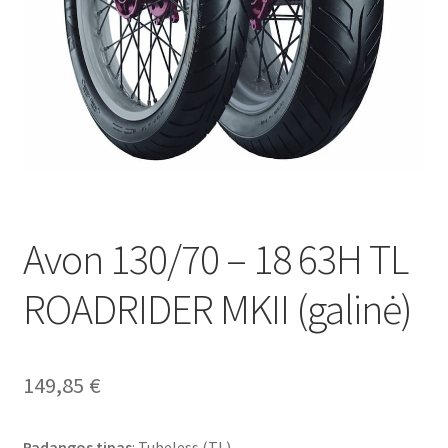
Avon 130/70 – 18 63H TL
ROADRIDER MKII (galinė)
149,85
€
Padangos tipas
: Tubeless (TL)