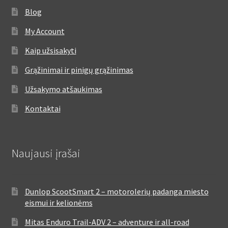
Blog
My Account
Kaip užsisakyti
Grąžinimai ir pinigų grąžinimas
Užsakymo atšaukimas
Kontaktai
Naujausi įrašai
Dunlop ScootSmart 2 – motorolerių padanga miesto
eismui ir kelionėms
Mitas Enduro Trail-ADV 2 – adventure ir all-road