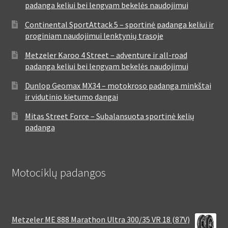
padanga keliui bei lengvam bekelės naudojimui
Continental SportAttack 5 – sportinė padanga keliui ir
proginiam naudojimui lenktynių trasoje
Metzeler Karoo 4 Street – adventure ir all-road
padanga keliui bei lengvam bekelės naudojimui
Dunlop Geomax MX34 – motokroso padanga minkštai
ir vidutinio kietumo dangai
Mitas Street Force – Subalansuota sportinė kelių
padanga
Motociklų padangos
Metzeler ME 888 Marathon Ultra 300/35 VR 18 (87V)