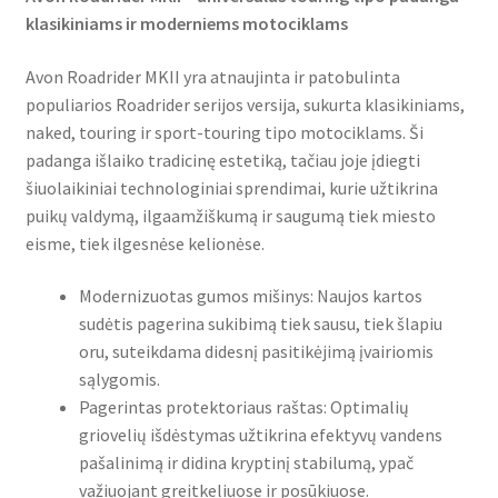
klasikiniams ir moderniems motociklams
Avon Roadrider MKII yra atnaujinta ir patobulinta
populiarios Roadrider serijos versija, sukurta klasikiniams,
naked, touring ir sport-touring tipo motociklams. Ši
padanga išlaiko tradicinę estetiką, tačiau joje įdiegti
šiuolaikiniai technologiniai sprendimai, kurie užtikrina
puikų valdymą, ilgaamžiškumą ir saugumą tiek miesto
eisme, tiek ilgesnėse kelionėse.
Modernizuotas gumos mišinys: Naujos kartos
sudėtis pagerina sukibimą tiek sausu, tiek šlapiu
oru, suteikdama didesnį pasitikėjimą įvairiomis
sąlygomis.
Pagerintas protektoriaus raštas: Optimalių
griovelių išdėstymas užtikrina efektyvų vandens
pašalinimą ir didina kryptinį stabilumą, ypač
važiuojant greitkeliuose ir posūkiuose.