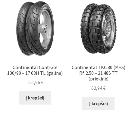
Continental ContiGo!
Continental TKC 80 (M+S)
130/90 – 17 68H TL (galinė)
Rf. 2.50 – 21 48S TT
(priekinė)
121,96
€
62,94
€
Į krepšelį
Į krepšelį