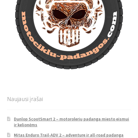
Naujausi įrašai
Dunlop ScootSmart 2 – motorolerių padanga miesto eismui
ir kelionėms
Mitas Enduro Trail-ADV 2 – adventure ir all-road padanga