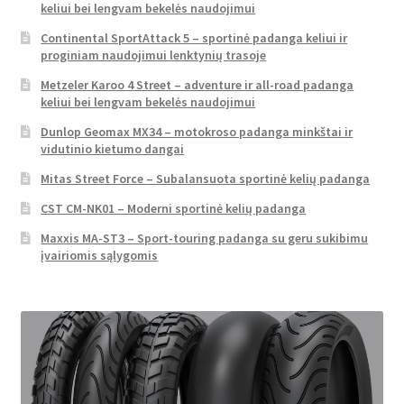
keliui bei lengvam bekelės naudojimui
Continental SportAttack 5 – sportinė padanga keliui ir
proginiam naudojimui lenktynių trasoje
Metzeler Karoo 4 Street – adventure ir all-road padanga
keliui bei lengvam bekelės naudojimui
Dunlop Geomax MX34 – motokroso padanga minkštai ir
vidutinio kietumo dangai
Mitas Street Force – Subalansuota sportinė kelių padanga
CST CM-NK01 – Moderni sportinė kelių padanga
Maxxis MA-ST3 – Sport-touring padanga su geru sukibimu
įvairiomis sąlygomis