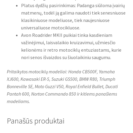
Platus dydžių pasirinkimas: Padanga siūloma įvairių
matmenų, todėl ją galima naudoti tiek senesniuose
klasikiniuose modeliuose, tiek naujesniuose
universaliuose motocikluose.
Avon Roadrider MKII puikiai tinka kasdieniam
važinėjimui, laisvalaikio kruizavimui, užmiesčio
kelionėms ir retro motociklų entuziastams, kurie
nori senos išvaizdos su šiuolaikiniu saugumu.
Pritaikytos motociklų modeliai: Honda CB500F, Yamaha
XJ600, Kawasaki ER-5, Suzuki GS500, BMW R80, Triumph
Bonneville SE, Moto Guzzi V50, Royal Enfield Bullet, Ducati
Pantah 600, Norton Commando 850 ir kitiems panašiems
modeliams.
Panašūs produktai