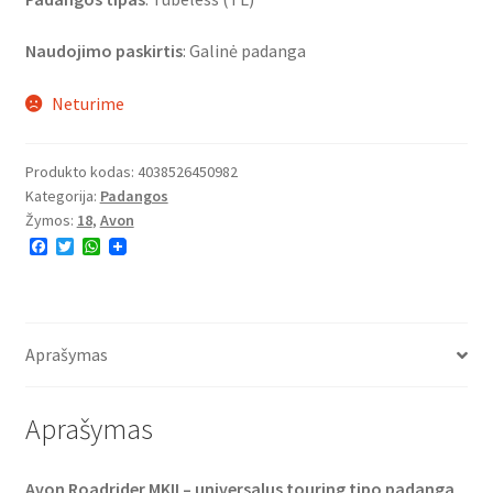
Naudojimo paskirtis
: Galinė padanga
Neturime
Produkto kodas:
4038526450982
Kategorija:
Padangos
Žymos:
18
,
Avon
F
T
W
a
w
h
c
i
a
e
t
t
b
t
s
o
e
A
o
r
p
Aprašymas
k
p
Aprašymas
Avon Roadrider MKII – universalus touring tipo padanga