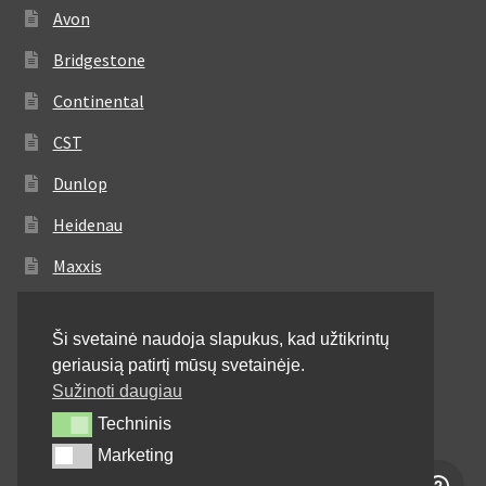
Avon
Bridgestone
Continental
CST
Dunlop
Heidenau
Maxxis
Metzeler
Ši svetainė naudoja slapukus, kad užtikrintų
Michelin
geriausią patirtį mūsų svetainėje.
Mitas
Sužinoti daugiau
Techninis
Techninis
Pirelli
Marketing
Marketing
Shinko