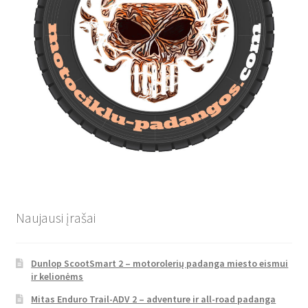
Naujausi įrašai
Dunlop ScootSmart 2 – motorolerių padanga miesto eismui
ir kelionėms
Mitas Enduro Trail-ADV 2 – adventure ir all-road padanga