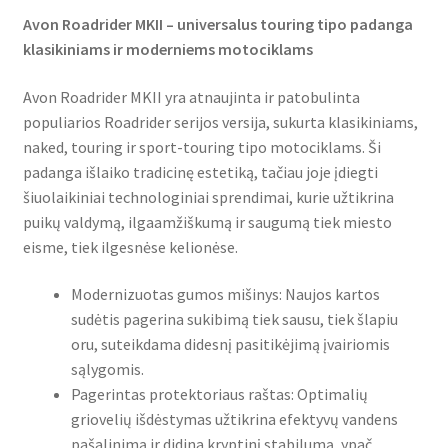
Avon Roadrider MKII – universalus touring tipo padanga
klasikiniams ir moderniems motociklams
Avon Roadrider MKII yra atnaujinta ir patobulinta
populiarios Roadrider serijos versija, sukurta klasikiniams,
naked, touring ir sport-touring tipo motociklams. Ši
padanga išlaiko tradicinę estetiką, tačiau joje įdiegti
šiuolaikiniai technologiniai sprendimai, kurie užtikrina
puikų valdymą, ilgaamžiškumą ir saugumą tiek miesto
eisme, tiek ilgesnėse kelionėse.
Modernizuotas gumos mišinys: Naujos kartos
sudėtis pagerina sukibimą tiek sausu, tiek šlapiu
oru, suteikdama didesnį pasitikėjimą įvairiomis
sąlygomis.
Pagerintas protektoriaus raštas: Optimalių
griovelių išdėstymas užtikrina efektyvų vandens
pašalinimą ir didina kryptinį stabilumą, ypač