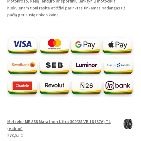
Motokroso, kelių, enduro ar sportinių lenktynių motociklai.
Kiekvienam tipui rasite atidžiai parinktas tinkamas padangas už
pačią geriausią rinkos kainą.
Metzeler ME 888 Marathon Ultra 300/35 VR 18 (87V) TL
(galinė)
278,95
€