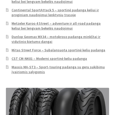
keliui bei lengvam bekelės naudojimui
Continental SportAttack 5 – sportinė padanga keliui ir
proginiam naudojimui lenktynių trasoje
Metzeler Karoo 4 Street – adventure ir all-road padanga
keliui bei lengvam bekelės naudojimui
Dunlop Geomax MX34 – motokroso padanga minkštai ir
vidutinio kietumo dangai
Mitas Street Force – Subalansuota sportinė kelių padanga
CST CM-NK01 – Moderni sportinė kelių padanga
Maxxis MA-ST3 – Sport-touring padanga su geru sukibimu
įvairiomis sąlygomis