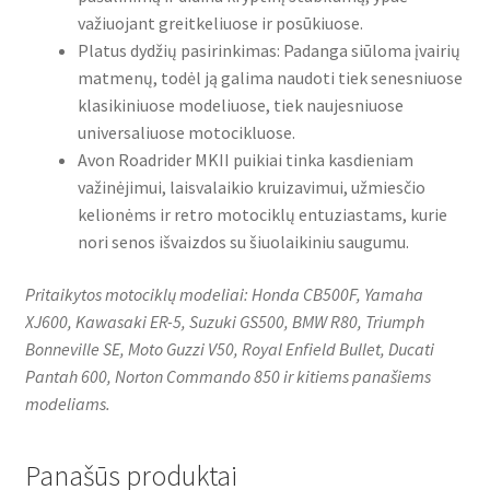
važiuojant greitkeliuose ir posūkiuose.
Platus dydžių pasirinkimas: Padanga siūloma įvairių
matmenų, todėl ją galima naudoti tiek senesniuose
klasikiniuose modeliuose, tiek naujesniuose
universaliuose motocikluose.
Avon Roadrider MKII puikiai tinka kasdieniam
važinėjimui, laisvalaikio kruizavimui, užmiesčio
kelionėms ir retro motociklų entuziastams, kurie
nori senos išvaizdos su šiuolaikiniu saugumu.
Pritaikytos motociklų modeliai: Honda CB500F, Yamaha
XJ600, Kawasaki ER-5, Suzuki GS500, BMW R80, Triumph
Bonneville SE, Moto Guzzi V50, Royal Enfield Bullet, Ducati
Pantah 600, Norton Commando 850 ir kitiems panašiems
modeliams.
Panašūs produktai