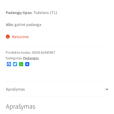
Padangų tipas:
Tubeless (TL)
Ašis:
galinė padanga
Neturime
Produkto kodas:
0029142945987
Kategorija:
Padangos
F
T
W
a
w
h
c
i
a
e
t
t
b
t
s
o
e
A
o
r
p
Aprašymas
k
p
Aprašymas