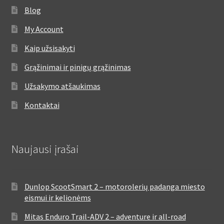
Blog
My Account
Kaip užsisakyti
Grąžinimai ir pinigų grąžinimas
Užsakymo atšaukimas
Kontaktai
Naujausi įrašai
Dunlop ScootSmart 2 – motorolerių padanga miesto
eismui ir kelionėms
Mitas Enduro Trail-ADV 2 – adventure ir all-road