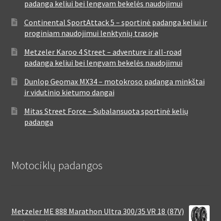
padanga keliui bei lengvam bekelės naudojimui
Continental SportAttack 5 – sportinė padanga keliui ir
proginiam naudojimui lenktynių trasoje
Metzeler Karoo 4 Street – adventure ir all-road
padanga keliui bei lengvam bekelės naudojimui
Dunlop Geomax MX34 – motokroso padanga minkštai
ir vidutinio kietumo dangai
Mitas Street Force – Subalansuota sportinė kelių
padanga
Motociklų padangos
Metzeler ME 888 Marathon Ultra 300/35 VR 18 (87V)