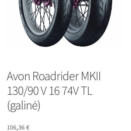
Avon Roadrider MKII
130/90 V 16 74V TL
(galinė)
106,36
€