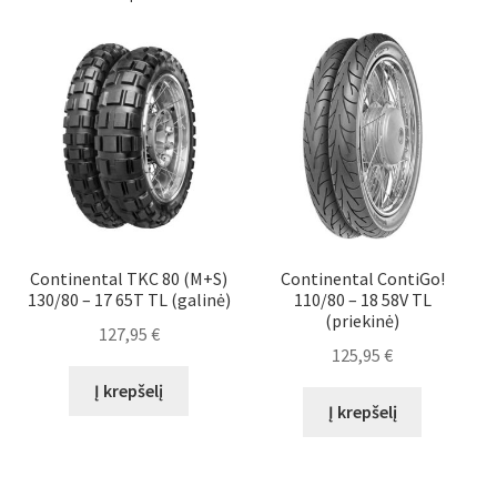
Continental TKC 80 (M+S)
Continental ContiGo!
130/80 – 17 65T TL (galinė)
110/80 – 18 58V TL
(priekinė)
127,95
€
125,95
€
Į krepšelį
Į krepšelį