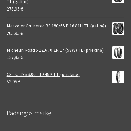
TL (galinė)
278,95
€
Metzeler Cruisetec Rf. 180/65 B 16 81H TL (galinė)
205,95
€
Michelin Road 5 120/70 ZR 17 (58W) TL (priekinė)
127,95
€
CST C-186 3.00 - 19 45P TT (priekinė)
53,95
€
Padangos markė