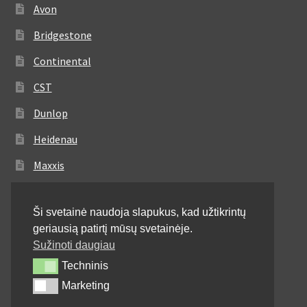
Avon
Bridgestone
Continental
CST
Dunlop
Heidenau
Maxxis
Metzeler
Ši svetainė naudoja slapukus, kad užtikrintų
Michelin
geriausią patirtį mūsų svetainėje.
Mitas
Sužinoti daugiau
Techninis
Techninis
Pirelli
Marketing
Marketing
Shinko