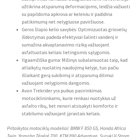
užtikrina atsparumą deformacijoms, leidžia važiuoti
su papildoma apkrova ar keleiviu ir padidina
patikimumą net nelygiuose paviršiuose.
Geros šlapio kelio savybės: Optimizuotas griovelių
išdėstymas padeda efektyviai šalinti vandenį ir
sumažina akvaplanavimo riziką važiuojant
asfaltuotais keliais lietingomis sąlygomis.
Ilgaamžiška guma: Mišinys subalansuotas taip, kad
atlaikytų nuolatinį naudojimą kelyje, tuo pačiu
išlaikant gerą sukibimą ir atsparumą dilimui
važiuojant nelygiomis dangomis.
Avon Trekrider yra puikus pasirinkimas
motociklininkams, kurie renkasi nuotykius už
asfalto ribų, bet nenori atsisakyti komforto ir
stabilumo važiuojant įprastais keliais.
Pritaikytos motociklų modeliai: BMW F 850 GS, Honda Africa
Twin, Yamaha Ténéré 700, KTM 890 Adventure, Suzuki V-Strom