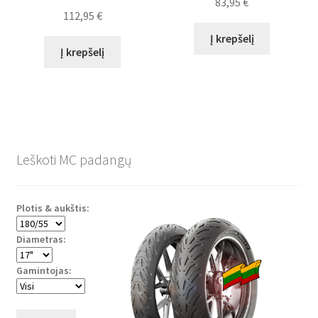
83,95
€
112,95
€
Į krepšelį
Į krepšelį
Leškoti MC padangų
Plotis & aukštis:
Diametras:
Gamintojas: