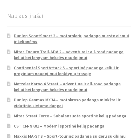
Naujausi įrašai
Dunlop ScootSmart 2 – motorolerių padanga miesto eismui
ir kelionėms
Mitas Enduro Trail-ADV 2 – adventure ir all-road padanga
keliui bei lengvam bekelės naudojimui
Continental SportAttack 5 – sportinė padanga keliui ir
proginiam naudojimui lenktynių trasoje
Metzeler Karoo 4 Street – adventure ir all-road padanga
keliui bei lengvam bekelės naudojimui
Dunlop Geomax MX34 – motokroso padanga minkštai ir
vidutinio kietumo dangai
Mitas Street Force – Subalansuota sportinė kelių padanga
CST CM-NK01 – Moderni sportinė kelių padanga
Maxxis MA-ST3 – Sport-touring padanga su geru sukibimu