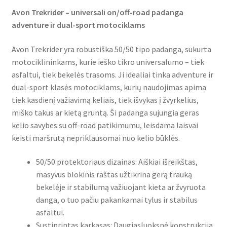
Avon Trekrider – universali on/off-road padanga
adventure ir dual-sport motociklams
Avon Trekrider yra robustiška 50/50 tipo padanga, sukurta
motociklininkams, kurie ieško tikro universalumo – tiek
asfaltui, tiek bekelės trasoms. Ji idealiai tinka adventure ir
dual-sport klasės motociklams, kurių naudojimas apima
tiek kasdienį važiavimą keliais, tiek išvykas į žvyrkelius,
miško takus ar kietą gruntą. Ši padanga sujungia geras
kelio savybes su off-road patikimumu, leisdama laisvai
keisti maršrutą nepriklausomai nuo kelio būklės.
50/50 protektoriaus dizainas: Aiškiai išreikštas,
masyvus blokinis raštas užtikrina gerą trauką
bekelėje ir stabilumą važiuojant kieta ar žvyruota
danga, o tuo pačiu pakankamai tylus ir stabilus
asfaltui.
Sustiprintas karkasas: Daugiasluoksnė konstrukcija