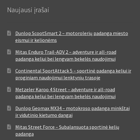
Naujausi įrašai
Dunlop ScootSmart 2 – motorolerių padanga miesto
eismui ir kelionėms
Mitas Enduro Trail-ADV 2 – adventure ir all-road
padanga keliui bei lengvam bekelės naudojimui
Continental SportAttack 5 – sportinė padanga keliui ir
proginiam naudojimui lenktynių trasoje
Metzeler Karoo 4 Street – adventure ir all-road
padanga keliui bei lengvam bekelės naudojimui
Dunlop Geomax MX34 – motokroso padanga minkštai
ir vidutinio kietumo dangai
Mitas Street Force – Subalansuota sportinė kelių
padanga