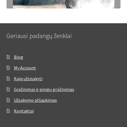
Geriausi padangų ženklai
Blog
My Account
Kaip užsisakyti
Grąžinimai ir pinigų grąžinimas
Užsakymo atšaukimas
Kontaktai