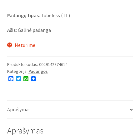
Padangų tipas:
Tubeless (TL)
Ašis:
Galinė padanga
Neturime
Produkto kodas:
0029142874614
Kategorija:
Padangos
F
T
W
a
w
h
c
i
a
e
t
t
b
t
s
o
e
A
o
r
p
Aprašymas
k
p
Aprašymas