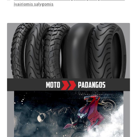
įvairiomis sąlygomis