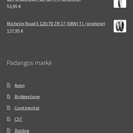
53,95
€
Michelin Road 5 120/70 ZR 17 (58W) TL (priekinė)
127,95
€
Padangos markė
Avon
Bridgestone
Continental
CST
Dunlop