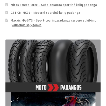
Mitas Street Force – Subalansuota sportinė kelių padanga
CST CM-NK01 – Moderni sportinė kelių padanga
Maxxis MA-ST3 – Sport-touring padanga su geru sukibimu
įvairiomis sąlygomis