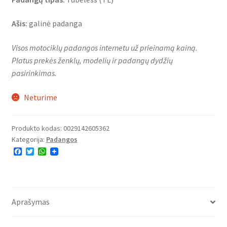
Ašis:
galinė padanga
Visos motociklų padangos internetu už prieinamą kainą.
Platus prekės ženklų, modelių ir padangų dydžių
pasirinkimas.
Neturime
Produkto kodas:
0029142605362
Kategorija:
Padangos
F
T
W
a
w
h
c
i
a
e
t
t
b
t
s
o
e
A
o
r
p
Aprašymas
k
p