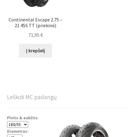
Continental Escape 2.75 –
21 45S TT (priekinė)
71,95
€
Į krepšelį
Leškoti MC padangų
Plotis & aukštis:
Diametras: