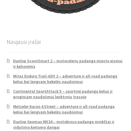
Naujausi įrašai
Dunlop ScootSmart 2 – motorolerių padanga miesto eismui
ir kelionėms
Mitas Enduro Trail-ADV 2 – adventure ir all-road padanga
keliui bei lengvam bekelės naudojimui
Continental SportAttack 5 – sportinė padanga keliui ir
proginiam naudojimui lenktynių trasoje
Metzeler Karoo 4 Street – adventure ir all-road padanga
keliui bei lengvam bekelės naudojimui
Dunlop Geomax MX34 – motokroso padanga minkštai ir
vidutinio kietumo dangai