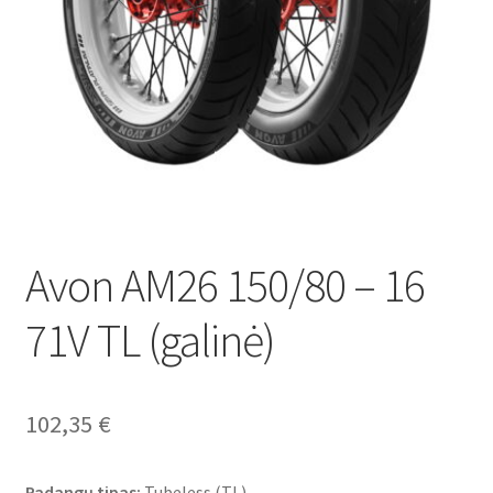
Avon AM26 150/80 – 16
71V TL (galinė)
102,35
€
Padangų tipas:
Tubeless (TL)