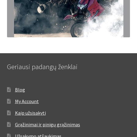
Geriausi padangų ženklai
Blog
My Account
Kaip užsisakyti
Grąžinimai ir pinigų grąžinimas
Užsakymo atšaukimas