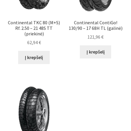
Continental TKC 80 (M+S)
Continental ContiGo!
Rf. 2.50 – 21 48S TT
130/90 – 17 68H TL (galinė)
(priekinė)
121,96
€
62,94
€
Į krepšelį
Į krepšelį