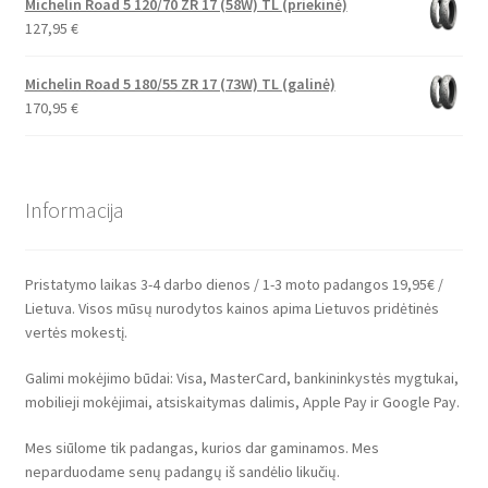
Michelin Road 5 120/70 ZR 17 (58W) TL (priekinė)
127,95
€
Michelin Road 5 180/55 ZR 17 (73W) TL (galinė)
170,95
€
Informacija
Pristatymo laikas 3-4 darbo dienos / 1-3 moto padangos 19,95€ /
Lietuva. Visos mūsų nurodytos kainos apima Lietuvos pridėtinės
vertės mokestį.
Galimi mokėjimo būdai: Visa, MasterCard, bankininkystės mygtukai,
mobilieji mokėjimai, atsiskaitymas dalimis, Apple Pay ir Google Pay.
Mes siūlome tik padangas, kurios dar gaminamos. Mes
neparduodame senų padangų iš sandėlio likučių.