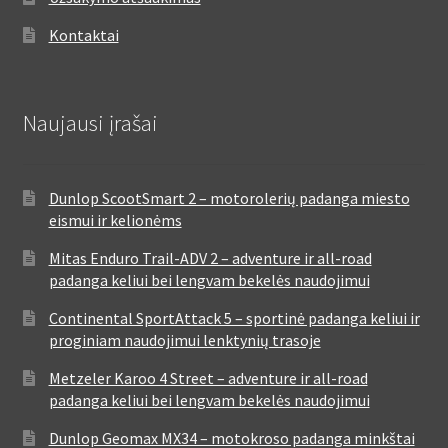
Kontaktai
Naujausi įrašai
Dunlop ScootSmart 2 – motorolerių padanga miesto
eismui ir kelionėms
Mitas Enduro Trail-ADV 2 – adventure ir all-road
padanga keliui bei lengvam bekelės naudojimui
Continental SportAttack 5 – sportinė padanga keliui ir
proginiam naudojimui lenktynių trasoje
Metzeler Karoo 4 Street – adventure ir all-road
padanga keliui bei lengvam bekelės naudojimui
Dunlop Geomax MX34 – motokroso padanga minkštai