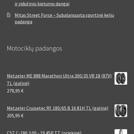
ir vidutinio kietumo dangai
Mitas Street Force – Subalansuota sportinė kelių
padanga
Motociklų padangos
Metzeler ME 888 Marathon Ultra 300/35 VR 18 (87V)
TL (galinė)
278,95
€
Metzeler Cruisetec Rf. 180/65 B 16 81H TL (galinė)
205,95
€
CST C-186 3.00 - 19 45P TT (priekinė)