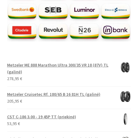
Metzeler ME 888 Marathon Ultra 300/35 VR 18 (87V) TL
(galinė)
278,95
€
Metzeler Cruisetec Rf. 180/65 B 16 81H TL (galinė)
205,95
€
CST C-186 3.00 - 19 45P TT (priekinė)
53,95
€