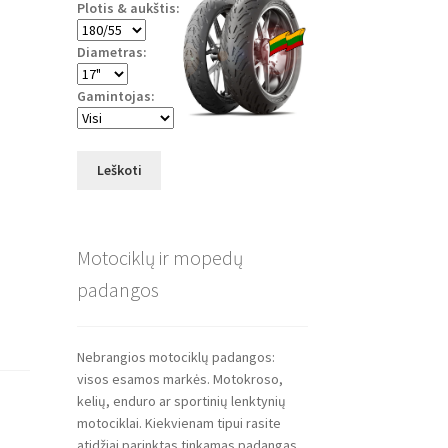
Plotis & aukštis:
Diametras:
Gamintojas:
Leškoti
Motociklų ir mopedų
padangos
Nebrangios motociklų padangos:
visos esamos markės. Motokroso,
kelių, enduro ar sportinių lenktynių
motociklai. Kiekvienam tipui rasite
atidžiai parinktas tinkamas padangas