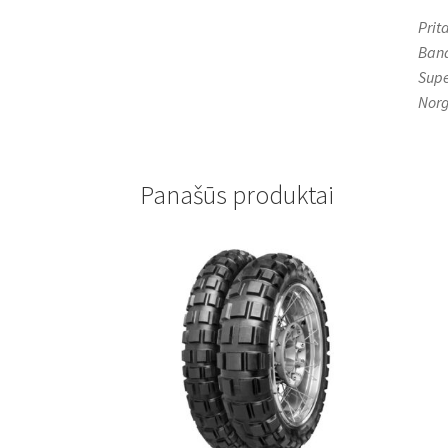
Prit
Band
Supe
Norg
Panašūs produktai