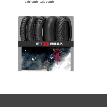
įvairiomis sąlygomis