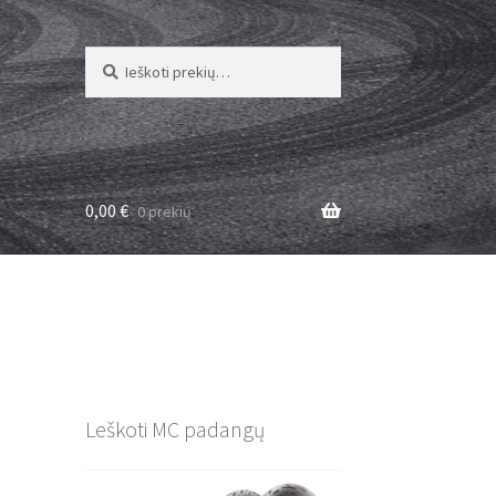
Ieškoti:
Ieškoti
0,00
€
0 prekių
)
Leškoti MC padangų