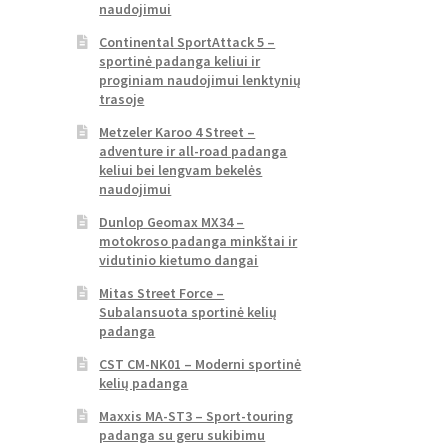
naudojimui
Continental SportAttack 5 –
sportinė padanga keliui ir
proginiam naudojimui lenktynių
trasoje
Metzeler Karoo 4 Street –
adventure ir all-road padanga
keliui bei lengvam bekelės
naudojimui
Dunlop Geomax MX34 –
motokroso padanga minkštai ir
vidutinio kietumo dangai
Mitas Street Force –
Subalansuota sportinė kelių
padanga
CST CM-NK01 – Moderni sportinė
kelių padanga
Maxxis MA-ST3 – Sport-touring
padanga su geru sukibimu