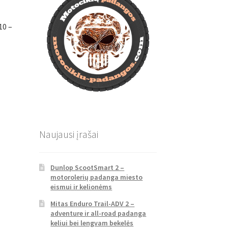
10 –
Naujausi įrašai
Dunlop ScootSmart 2 –
motorolerių padanga miesto
eismui ir kelionėms
Mitas Enduro Trail-ADV 2 –
adventure ir all-road padanga
keliui bei lengvam bekelės