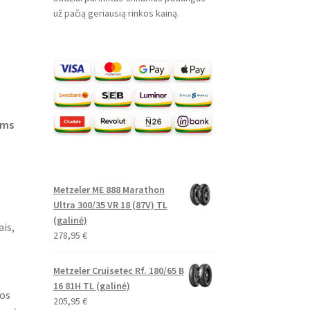
už pačią geriausią rinkos kainą.
ėms
Metzeler ME 888 Marathon
Ultra 300/35 VR 18 (87V) TL
(galinė)
ais,
278,95
€
Metzeler Cruisetec Rf. 180/65 B
16 81H TL (galinė)
mos
205,95
€