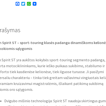
F
T
W
TL
a
w
h
SPIRIT
c
i
a
e
t
t
ST
b
t
s
o
e
A
(galinė)
o
r
p
rašymas
k
p
 Spirit ST – sport-touring klasės padanga dinamiškoms kelion
kokiomis sąlygomis
 Spirit ST yra aukštos kokybės sport-touring segmento padanga,
rta motociklininkams, kurie ieško puikaus sukibimo, stabilumo ir
orto tiek kasdienėse kelionėse, tiek ilguose turuose. Ji pasižymi
ersaliu charakteriu – tinka tiek greitam važiavimui vingiuotais keli
 ramiam kruizavimui magistralėmis, išlaikant patikimą sukibimą
riomis oro sąlygomis.
Dvigubo mišinio technologija: Spirit ST naudoja skirtingus gu