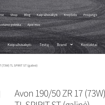
me
Shop
Blog
Kaip užsisakyti
Krepšelis
Prisijungti
vatumo politika
Apie mus
Kaip užsisakyti
Testų
Brand
Kontaktai
 (73W) TL SPIRIT ST (galinė)
Avon 190/50 ZR 17 (73W
TL SPIRIT ST (galinė)