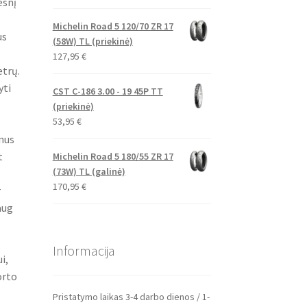
esnį
Michelin Road 5 120/70 ZR 17
us
(58W) TL (priekinė)
127,95
€
etrų.
yti
CST C-186 3.00 - 19 45P TT
(priekinė)
53,95
€
nus
t
Michelin Road 5 180/55 ZR 17
(73W) TL (galinė)
170,95
€
r
aug
Informacija
i,
orto
Pristatymo laikas 3-4 darbo dienos / 1-