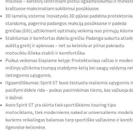
mišinius – kietesnį centriniam plotui ilgaamžiškumui ir minkšt
kraštuose maksimaliam sukibimui posūkiuose.
3D lamelių sistema: Inovatyvūs 3D pjūviai padidina protektoria
standumą, pagerina padangos reakciją posūkiuose ir padeda
greičiau įšilti, užtikrinant optimalų veikimą nuo pirmųjų kilom
Stabilumas ir komfortas dideliu greičiu: Padanga sukurta atlaik
aukštą greitį ir apkrovas – net su keleiviu ar pilnai pakrautu
motociklu išlieka stabili ir komfortiška.
Puikus veikimas šlapiame kelyje: Protektoriaus raštas ir moder
mišinys užtikrina trumpą stabdymo kelią bei saugų valdymą ne
lietingomis sąlygomis.
Ilgaamžiškumas: Spirit ST buvo testuota realiomis sąlygomis i
pasižymi didele rida – puikus pasirinkimas tiems, kas važiuoja d
ir dažnai.
Avon Spirit ST yra skirta tiek sportiškiems touring tipo
motociklams, tiek moderniems naked ar universaliems modeliu
kuriems reikalingas balansas tarp sportiško važiavimo ir komf
ilgesnėse kelionėse.