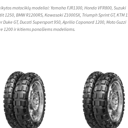
aikytos motociklų modeliai: Yamaha FJR1300, Honda VFR800, Suzuki
it 1250, BMW R1200RS, Kawasaki Z1000SX, Triumph Sprint GT, KTM 
r Duke GT, Ducati Supersport 950, Aprilia Caponord 1200, Moto Guzzi
e 1200 ir kitiems panašiems modeliams.