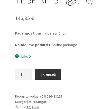
146,95
€
Padangos tipas
: Tubeless (TL)
Naudojimo paskirtis
: Galinė padanga
Liko 5
produkto
Į krepšelį
kiekis:
Avon
190/50
ZR
Produkto kodas:
4038526433275
Kategorija:
Padangos
17
Žymos:
17
,
Avon
(73W)