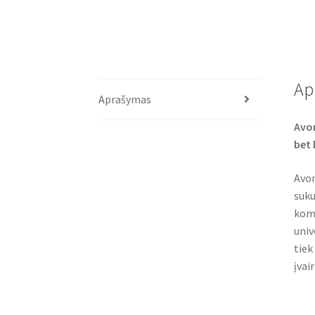
Ap
Aprašymas
Avon
bet 
Avon
suku
komf
univ
tiek
įvai