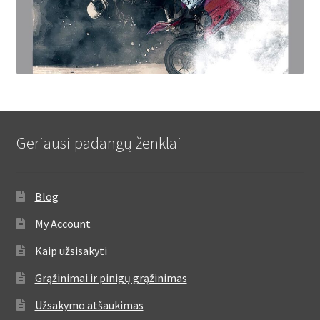
Geriausi padangų ženklai
Blog
My Account
Kaip užsisakyti
Grąžinimai ir pinigų grąžinimas
Užsakymo atšaukimas