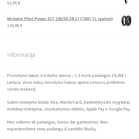
53,95
€
Michelin Pilot Power 2CT 190/50 ZR 17 (73W) TL (galinė)
130,95
€
Informacija
Pristatymo laikas 3-4 darbo dienos / 1-3 moto padangos 19,95€ /
Lietuva. Visos mūsų nurodytos kainos apima Lietuvos pridėtinės
vertės mokestį.
Galimi mokėjimo būdai: Visa, MasterCard, bankininkystės mygtukai,
mobilieji mokėjimai, atsiskaitymas dalimis, Apple Pay ir Google Pay.
Mes siūlome tik padangas, kurios dar gaminamos. Mes
neparduodame senų padangų iš sandėlio likučių.