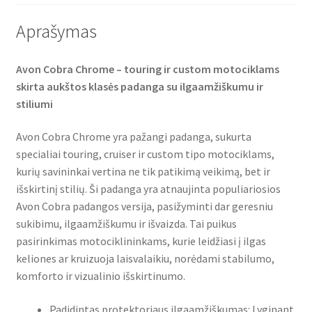
Aprašymas
Avon Cobra Chrome – touring ir custom motociklams
skirta aukštos klasės padanga su ilgaamžiškumu ir
stiliumi
Avon Cobra Chrome yra pažangi padanga, sukurta
specialiai touring, cruiser ir custom tipo motociklams,
kurių savininkai vertina ne tik patikimą veikimą, bet ir
išskirtinį stilių. Ši padanga yra atnaujinta populiariosios
Avon Cobra padangos versija, pasižyminti dar geresniu
sukibimu, ilgaamžiškumu ir išvaizda. Tai puikus
pasirinkimas motociklininkams, kurie leidžiasi į ilgas
keliones ar kruizuoja laisvalaikiu, norėdami stabilumo,
komforto ir vizualinio išskirtinumo.
Padidintas protektoriaus ilgaamžiškumas: Lyginant