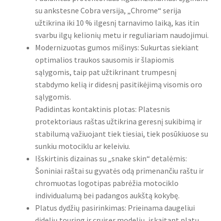
su ankstesne Cobra versija, „Chrome“ serija
užtikrina iki 10 % ilgesnį tarnavimo laiką, kas itin
svarbu ilgų kelionių metu ir reguliariam naudojimui.
Modernizuotas gumos mišinys: Sukurtas siekiant
optimalios traukos sausomis ir šlapiomis
sąlygomis, taip pat užtikrinant trumpesnį
stabdymo kelią ir didesnį pasitikėjimą visomis oro
sąlygomis.
Padidintas kontaktinis plotas: Platesnis
protektoriaus raštas užtikrina geresnį sukibimą ir
stabilumą važiuojant tiek tiesiai, tiek posūkiuose su
sunkiu motociklu ar keleiviu.
Išskirtinis dizainas su „snake skin“ detalėmis:
Šoniniai raštai su gyvatės odą primenančiu raštu ir
chromuotas logotipas pabrėžia motociklo
individualumą bei padangos aukštą kokybę.
Platus dydžių pasirinkimas: Prieinama daugeliui
didelių touring ir cruiser modelių, įskaitant platų