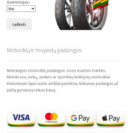
Gamintojas:
Leškoti
Motociklų ir mopedų padangos
Nebrangios motociklų padangos: visos esamos markės.
Motokroso, kelių, enduro ar sportinių lenktynių motociklai.
Kiekvienam tipui rasite atidžiai parinktas tinkamas padangas už
pačią geriausią rinkos kainą.