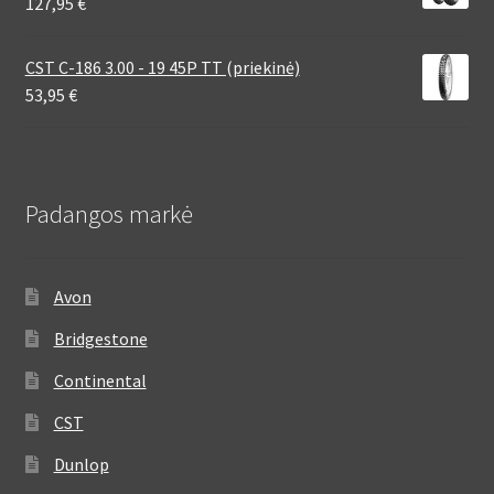
127,95
€
CST C-186 3.00 - 19 45P TT (priekinė)
53,95
€
Padangos markė
Avon
Bridgestone
Continental
CST
Dunlop