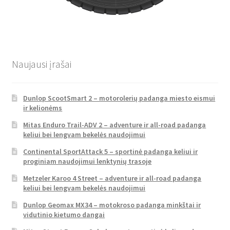
Naujausi įrašai
Dunlop ScootSmart 2 – motorolerių padanga miesto eismui
ir kelionėms
Mitas Enduro Trail-ADV 2 – adventure ir all-road padanga
keliui bei lengvam bekelės naudojimui
Continental SportAttack 5 – sportinė padanga keliui ir
proginiam naudojimui lenktynių trasoje
Metzeler Karoo 4 Street – adventure ir all-road padanga
keliui bei lengvam bekelės naudojimui
Dunlop Geomax MX34 – motokroso padanga minkštai ir
vidutinio kietumo dangai