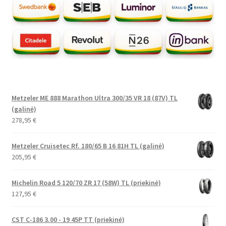
Metzeler ME 888 Marathon Ultra 300/35 VR 18 (87V) TL
(galinė)
278,95
€
Metzeler Cruisetec Rf. 180/65 B 16 81H TL (galinė)
205,95
€
Michelin Road 5 120/70 ZR 17 (58W) TL (priekinė)
127,95
€
CST C-186 3.00 - 19 45P TT (priekinė)