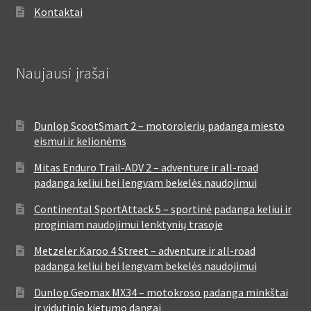
Kontaktai
Naujausi įrašai
Dunlop ScootSmart 2 – motorolerių padanga miesto
eismui ir kelionėms
Mitas Enduro Trail-ADV 2 – adventure ir all-road
padanga keliui bei lengvam bekelės naudojimui
Continental SportAttack 5 – sportinė padanga keliui ir
proginiam naudojimui lenktynių trasoje
Metzeler Karoo 4 Street – adventure ir all-road
padanga keliui bei lengvam bekelės naudojimui
Dunlop Geomax MX34 – motokroso padanga minkštai
ir vidutinio kietumo dangai