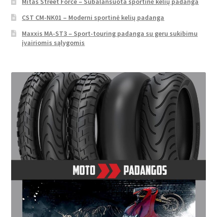
Mitas Street Force – Subalansuota sportinė kelių padanga
CST CM-NK01 – Moderni sportinė kelių padanga
Maxxis MA-ST3 – Sport-touring padanga su geru sukibimu
įvairiomis sąlygomis