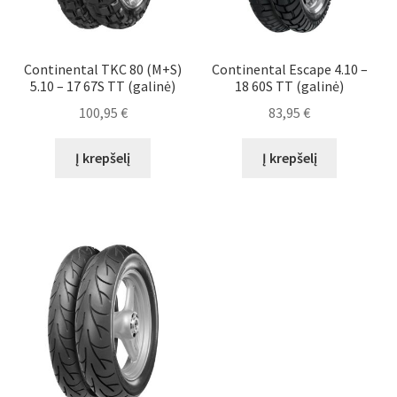
Continental TKC 80 (M+S)
Continental Escape 4.10 –
5.10 – 17 67S TT (galinė)
18 60S TT (galinė)
100,95
€
83,95
€
Į krepšelį
Į krepšelį