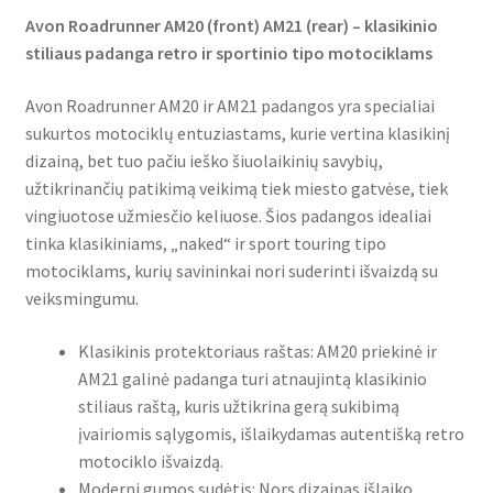
Avon Roadrunner AM20 (front) AM21 (rear) – klasikinio
stiliaus padanga retro ir sportinio tipo motociklams
Avon Roadrunner AM20 ir AM21 padangos yra specialiai
sukurtos motociklų entuziastams, kurie vertina klasikinį
dizainą, bet tuo pačiu ieško šiuolaikinių savybių,
užtikrinančių patikimą veikimą tiek miesto gatvėse, tiek
vingiuotose užmiesčio keliuose. Šios padangos idealiai
tinka klasikiniams, „naked“ ir sport touring tipo
motociklams, kurių savininkai nori suderinti išvaizdą su
veiksmingumu.
Klasikinis protektoriaus raštas: AM20 priekinė ir
AM21 galinė padanga turi atnaujintą klasikinio
stiliaus raštą, kuris užtikrina gerą sukibimą
įvairiomis sąlygomis, išlaikydamas autentišką retro
motociklo išvaizdą.
Moderni gumos sudėtis: Nors dizainas išlaiko