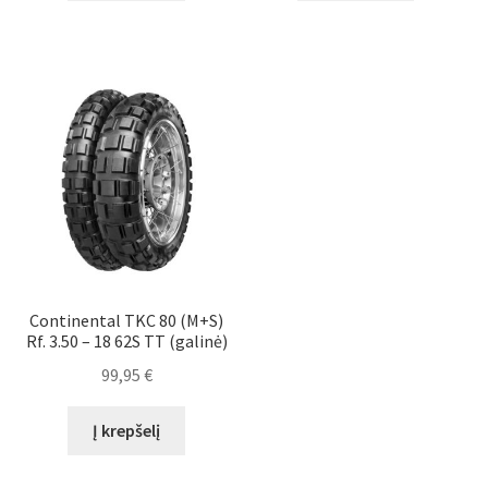
Continental TKC 80 (M+S)
Rf. 3.50 – 18 62S TT (galinė)
99,95
€
Į krepšelį