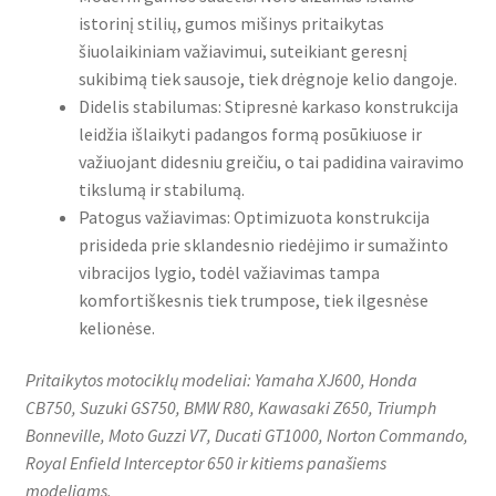
istorinį stilių, gumos mišinys pritaikytas
šiuolaikiniam važiavimui, suteikiant geresnį
sukibimą tiek sausoje, tiek drėgnoje kelio dangoje.
Didelis stabilumas: Stipresnė karkaso konstrukcija
leidžia išlaikyti padangos formą posūkiuose ir
važiuojant didesniu greičiu, o tai padidina vairavimo
tikslumą ir stabilumą.
Patogus važiavimas: Optimizuota konstrukcija
prisideda prie sklandesnio riedėjimo ir sumažinto
vibracijos lygio, todėl važiavimas tampa
komfortiškesnis tiek trumpose, tiek ilgesnėse
kelionėse.
Pritaikytos motociklų modeliai: Yamaha XJ600, Honda
CB750, Suzuki GS750, BMW R80, Kawasaki Z650, Triumph
Bonneville, Moto Guzzi V7, Ducati GT1000, Norton Commando,
Royal Enfield Interceptor 650 ir kitiems panašiems
modeliams.