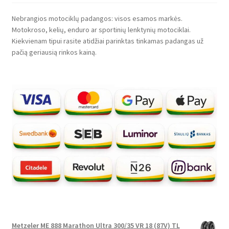
Nebrangios motociklų padangos: visos esamos markės.
Motokroso, kelių, enduro ar sportinių lenktynių motociklai.
Kiekvienam tipui rasite atidžiai parinktas tinkamas padangas už
pačią geriausią rinkos kainą.
Metzeler ME 888 Marathon Ultra 300/35 VR 18 (87V) TL