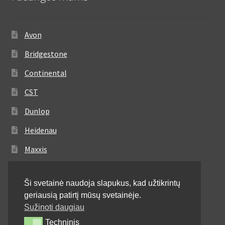
Avon
Bridgestone
Continental
CST
Dunlop
Heidenau
Maxxis
Metzeler
Ši svetainė naudoja slapukus, kad užtikrintų
Michelin
geriausią patirtį mūsų svetainėje.
Mitas
Sužinoti daugiau
Techninis
Techninis