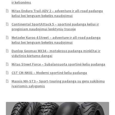
ir kelionėms
Mitas Enduro Trail-ADV 2 – adventure ir all-road padanga
keliui bei lengvam bekelės naudojimui
Continental SportAttack 5 – sportinė padanga keliui ir
proginiam naudojimui lenktynių trasoje
Metzeler Karoo 4 Street – adventure ir all-road padanga
keliui bei lengvam bekelės naudojimui
Dunlop Geomax MX34 – motokroso padanga minkštai ir
vidutinio kietumo dangai
Mitas Street Force – Subalansuota sportinė kelių padanga
CST CM-NK01 – Moderni sportinė kelių padanga
Maxxis MA-ST3 – Sport-touring padanga su geru sukibimu
įvairiomis sąlygomis