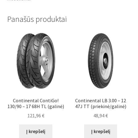
Panašūs produktai
Continental ContiGo!
Continental LB 3.00 – 12
130/90 – 17 68H TL (galinė)
47J TT (priekinė/galinė)
121,96
€
48,94
€
Į krepšelį
Į krepšelį