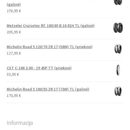
(galinė)
278,95
€
Metzeler Cruisetec Rf. 180/65 B 16 81H TL (galinė)
205,95
€
Michelin Road 5 120/70 ZR 17 (58W) TL (priekinė)
127,95
€
CST C-186 3.00 - 19 45P TT (priekinė)
53,95
€
Michelin Road 5 180/55 ZR 17 (73W) TL (galinė)
170,95
€
Informacija