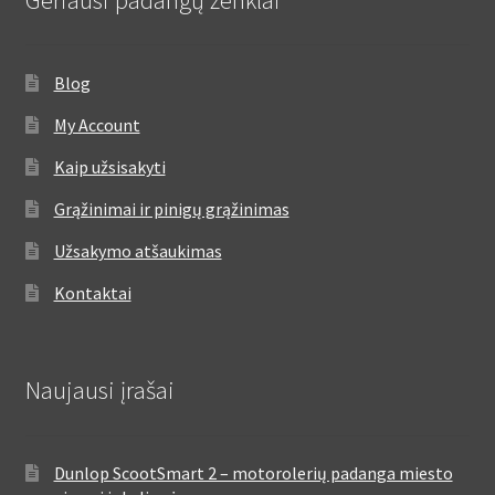
Blog
My Account
Kaip užsisakyti
Grąžinimai ir pinigų grąžinimas
Užsakymo atšaukimas
Kontaktai
Naujausi įrašai
Dunlop ScootSmart 2 – motorolerių padanga miesto