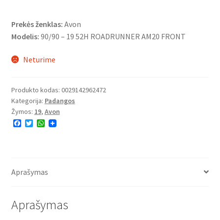
Prekės ženklas:
Avon
Modelis:
90/90 – 19 52H ROADRUNNER AM20 FRONT
Neturime
Produkto kodas:
0029142962472
Kategorija:
Padangos
Žymos:
19
,
Avon
F
T
W
a
w
h
c
i
a
e
t
t
b
t
s
o
e
A
o
r
p
Aprašymas
k
p
Aprašymas