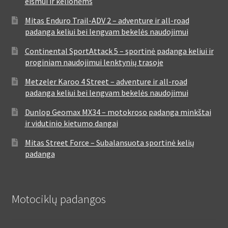
eismui ir kelionėms
Mitas Enduro Trail-ADV 2 – adventure ir all-road
padanga keliui bei lengvam bekelės naudojimui
Continental SportAttack 5 – sportinė padanga keliui ir
proginiam naudojimui lenktynių trasoje
Metzeler Karoo 4 Street – adventure ir all-road
padanga keliui bei lengvam bekelės naudojimui
Dunlop Geomax MX34 – motokroso padanga minkštai
ir vidutinio kietumo dangai
Mitas Street Force – Subalansuota sportinė kelių
padanga
Motociklų padangos