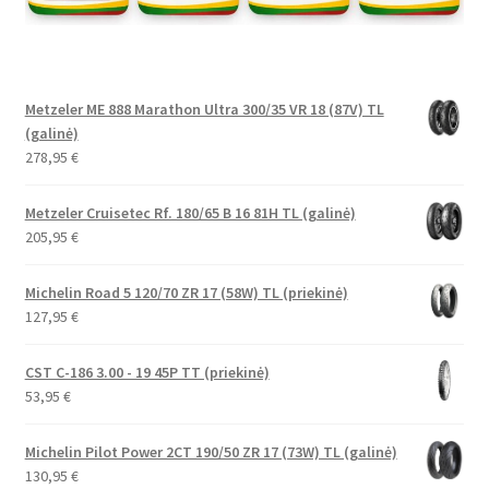
Metzeler ME 888 Marathon Ultra 300/35 VR 18 (87V) TL
(galinė)
278,95
€
Metzeler Cruisetec Rf. 180/65 B 16 81H TL (galinė)
205,95
€
Michelin Road 5 120/70 ZR 17 (58W) TL (priekinė)
127,95
€
CST C-186 3.00 - 19 45P TT (priekinė)
53,95
€
Michelin Pilot Power 2CT 190/50 ZR 17 (73W) TL (galinė)
130,95
€