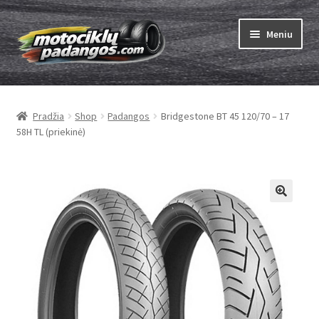
Pereiti
Pereiti
Meniu
prie
prie
meniu
turinio
Išskleist
Padangos
sub-
Pradžia
Shop
Padangos
Bridgestone BT 45 120/70 – 17
menu
Išskleist
Kameros
58H TL (priekinė)
sub-
menu
Išskleist
ABC
sub-
menu
Kaip užsisakyti
Testų
Išskleist
Brand
sub-
menu
Kontaktai