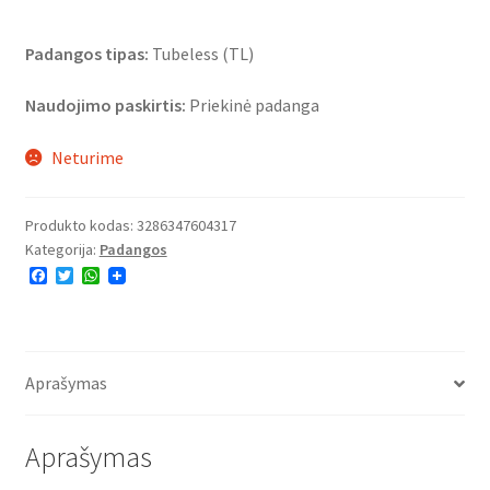
Padangos tipas:
Tubeless (TL)
Naudojimo paskirtis:
Priekinė padanga
Neturime
Produkto kodas:
3286347604317
Kategorija:
Padangos
F
T
W
a
w
h
c
i
a
e
t
t
b
t
s
o
e
A
o
r
p
Aprašymas
k
p
Aprašymas