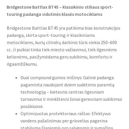
Bridgestone Battlax BT45 – klassikinio stiliaus sport-
touring padanga vidutinės klasės motociklams
Bridgestone Battlax BT45 yra patikima bias konstrukcijos
padanga, skirta sport-touring ir klasikiniams
motociklams, kurių cilindrų darbinis tūris siekia 250–600
cc. Ji puikiai tinka tiek miesto važiavimui, tiek ilgesnėms
kelionėms, pasižymėdama geru sukibimu, komfortu ir
ilgaamžiškumu.
Dual compound gumos mišinys: Galinė padanga
pagaminta naudojant dviem sudėtimis paremtą
technologiją – kietesnis centras ilgesniam
tarnavimui ir minkštesni šonai geresniam sukibimui
posūkiuose.
Optimizuotas protektoriaus raštas: Efektyvus
vandens pašalinimas per griovelius pagerina
stabilumą šlapiomis oro sąlygomis ir sumažina