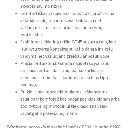
akvaplanavimo riziką.
Komfortiškas važiavimas: Konstrukcija užtikrina
sklandų riedėjimą ir mažesnę vibraciją net
važiuojant senesniais arba klasikinių rėmų
motociklais.
Stabilumas dideliu greičiu: BT45 sukurta taip, kad
išlaikytų tvirtą kontaktą su kelio danga ir tikslų
valdymą net važiuojant greičiau ar posūkiuose.
Plačiai pritaikoma: Galima naudoti su įvairaus
amžiaus motociklais, taip pat su kai kuriais
senesniais modeliais, kuriems reikia bias tipo
padangų.
Puikiai tinka motociklininkams, ieškantiems
saugios ir komfortiškos padangos klasikiniam arba
sport-touring motociklui tiek kasdienai, tiek
savaitgalio pasivažinėjimams.
Pritaikytos motociklų modeliai: Honda CB500, Yamaha XJ600