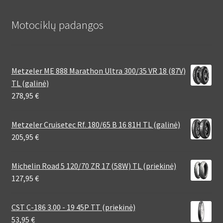
Motociklų padangos
Metzeler ME 888 Marathon Ultra 300/35 VR 18 (87V)
TL (galinė)
278,95
€
Metzeler Cruisetec Rf. 180/65 B 16 81H TL (galinė)
205,95
€
Michelin Road 5 120/70 ZR 17 (58W) TL (priekinė)
127,95
€
CST C-186 3.00 - 19 45P TT (priekinė)
53,95
€