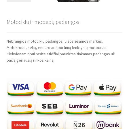
Motociklų ir mopedų padangos
Nebrangios motociklų padangos: visos esamos markės.
Motokroso, kelių, enduro ar sportinių lenktynių motociklai.
Kiekvienam tipui rasite atidžiai parinktas tinkamas padangas už
pačią geriausią rinkos kainą.