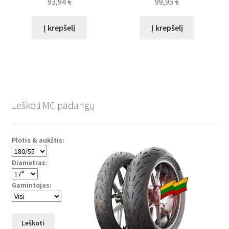
93,94
€
99,95
€
Į krepšelį
Į krepšelį
Leškoti MC padangų
Plotis & aukštis:
Diametras:
Gamintojas:
Leškoti