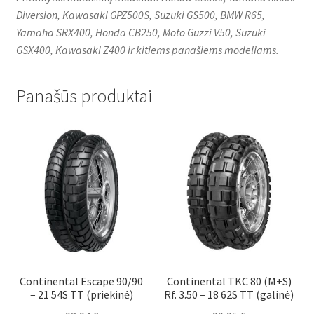
Diversion, Kawasaki GPZ500S, Suzuki GS500, BMW R65,
Yamaha SRX400, Honda CB250, Moto Guzzi V50, Suzuki
GSX400, Kawasaki Z400 ir kitiems panašiems modeliams.
Panašūs produktai
Continental Escape 90/90
Continental TKC 80 (M+S)
– 21 54S TT (priekinė)
Rf. 3.50 – 18 62S TT (galinė)