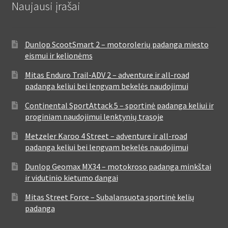
Naujausi įrašai
Dunlop ScootSmart 2 – motorolerių padanga miesto
eismui ir kelionėms
Mitas Enduro Trail-ADV 2 – adventure ir all-road
padanga keliui bei lengvam bekelės naudojimui
Continental SportAttack 5 – sportinė padanga keliui ir
proginiam naudojimui lenktynių trasoje
Metzeler Karoo 4 Street – adventure ir all-road
padanga keliui bei lengvam bekelės naudojimui
Dunlop Geomax MX34 – motokroso padanga minkštai
ir vidutinio kietumo dangai
Mitas Street Force – Subalansuota sportinė kelių
padanga