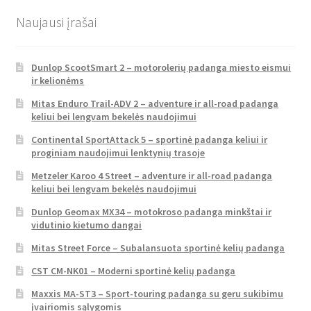
Naujausi įrašai
Dunlop ScootSmart 2 – motorolerių padanga miesto eismui
ir kelionėms
Mitas Enduro Trail-ADV 2 – adventure ir all-road padanga
keliui bei lengvam bekelės naudojimui
Continental SportAttack 5 – sportinė padanga keliui ir
proginiam naudojimui lenktynių trasoje
Metzeler Karoo 4 Street – adventure ir all-road padanga
keliui bei lengvam bekelės naudojimui
Dunlop Geomax MX34 – motokroso padanga minkštai ir
vidutinio kietumo dangai
Mitas Street Force – Subalansuota sportinė kelių padanga
CST CM-NK01 – Moderni sportinė kelių padanga
Maxxis MA-ST3 – Sport-touring padanga su geru sukibimu
įvairiomis sąlygomis