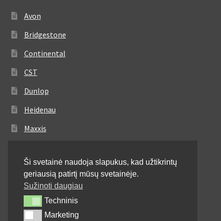
Avon
Bridgestone
Continental
CST
Dunlop
Heidenau
Maxxis
Metzeler
Ši svetainė naudoja slapukus, kad užtikrintų
Michelin
geriausią patirtį mūsų svetainėje.
Mitas
Sužinoti daugiau
Techninis
Techninis
Pirelli
Marketing
Marketing