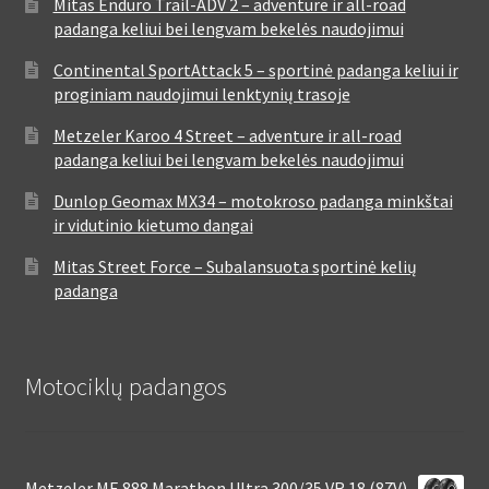
Mitas Enduro Trail-ADV 2 – adventure ir all-road
padanga keliui bei lengvam bekelės naudojimui
Continental SportAttack 5 – sportinė padanga keliui ir
proginiam naudojimui lenktynių trasoje
Metzeler Karoo 4 Street – adventure ir all-road
padanga keliui bei lengvam bekelės naudojimui
Dunlop Geomax MX34 – motokroso padanga minkštai
ir vidutinio kietumo dangai
Mitas Street Force – Subalansuota sportinė kelių
padanga
Motociklų padangos
Metzeler ME 888 Marathon Ultra 300/35 VR 18 (87V)