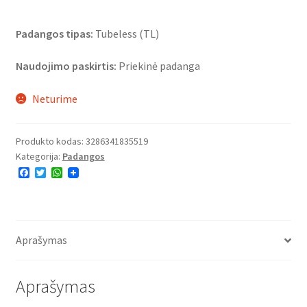
Padangos tipas:
Tubeless (TL)
Naudojimo paskirtis:
Priekinė padanga
Neturime
Produkto kodas:
3286341835519
Kategorija:
Padangos
F
T
W
a
w
h
c
i
a
e
t
t
b
t
s
o
e
A
o
r
p
Aprašymas
k
p
Aprašymas