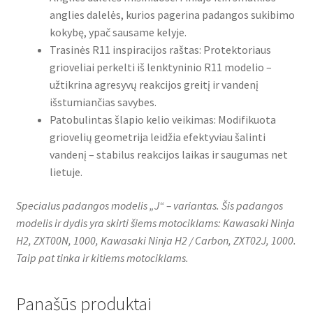
anglies dalelės, kurios pagerina padangos sukibimo
kokybę, ypač sausame kelyje.
Trasinės R11 inspiracijos raštas: Protektoriaus
grioveliai perkelti iš lenktyninio R11 modelio –
užtikrina agresyvų reakcijos greitį ir vandenį
išstumiančias savybes.
Patobulintas šlapio kelio veikimas: Modifikuota
griovelių geometrija leidžia efektyviau šalinti
vandenį – stabilus reakcijos laikas ir saugumas net
lietuje.
Specialus padangos modelis „J“ – variantas. Šis padangos
modelis ir dydis yra skirti šiems motociklams: Kawasaki Ninja
H2, ZXT00N, 1000, Kawasaki Ninja H2 / Carbon, ZXT02J, 1000.
Taip pat tinka ir kitiems motociklams.
Panašūs produktai