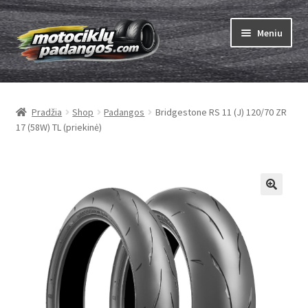
Pereiti
Pereiti
Meniu
prie
prie
meniu
turinio
Išskleist
Padangos
sub-
Pradžia
Shop
Padangos
Bridgestone RS 11 (J) 120/70 ZR
menu
Išskleist
Kameros
17 (58W) TL (priekinė)
sub-
menu
Išskleist
ABC
sub-
menu
Kaip užsisakyti
Testų
Išskleist
Brand
sub-
menu
Kontaktai