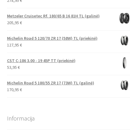
278,95
€
Metzeler Cruisetec Rf. 180/65 B 16 81H TL (galinė)
205,95
€
Michelin Road 5 120/70 ZR 17 (58W) TL (priekinė)
127,95
€
CST C-186 3.00 - 19 45P TT (priekinė)
53,95
€
Michelin Road 5 180/55 ZR 17 (73W) TL (galinė)
170,95
€
Informacija