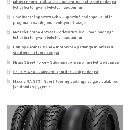
Mitas Enduro Trail-ADV 2 – adventure ir all-road padanga
keliui bei lengvam bekelės naudojimui
Continental SportAttack 5 – sportinė padanga keliui ir
proginiam naudojimui lenktynių trasoje
Metzeler Karoo 4 Street – adventure ir all-road padanga
keliui bei lengvam bekelės naudojimui
Dunlop Geomax MX34 – motokroso padanga minkštai ir
vidutinio kietumo dangai
Mitas Street Force – Subalansuota sportinė kelių padanga
CST CM-NK01 – Moderni sportinė kelių padanga
Maxxis MA-ST3 – Sport-touring padanga su geru sukibimu
įvairiomis sąlygomis