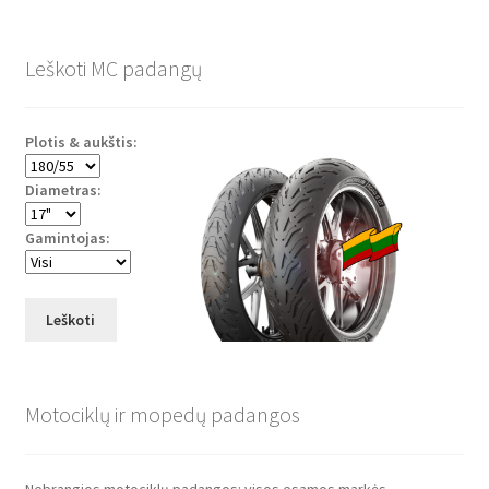
Leškoti MC padangų
Plotis & aukštis:
Diametras:
Gamintojas:
Leškoti
Motociklų ir mopedų padangos