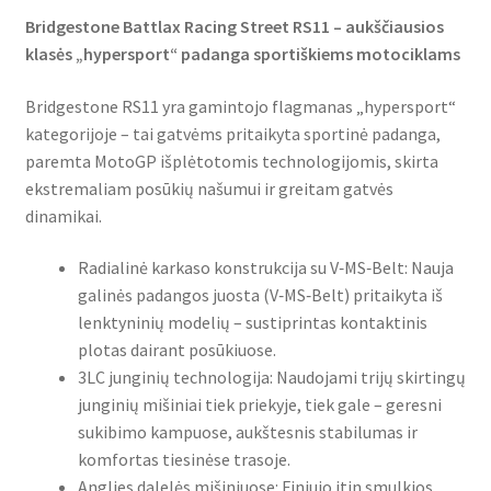
Bridgestone Battlax Racing Street RS11 – aukščiausios
klasės „hypersport“ padanga sportiškiems motociklams
Bridgestone RS11 yra gamintojo flagmanas „hypersport“
kategorijoje – tai gatvėms pritaikyta sportinė padanga,
paremta MotoGP išplėtotomis technologijomis, skirta
ekstremaliam posūkių našumui ir greitam gatvės
dinamikai.
Radialinė karkaso konstrukcija su V‑MS‑Belt: Nauja
galinės padangos juosta (V‑MS‑Belt) pritaikyta iš
lenktyninių modelių – sustiprintas kontaktinis
plotas dairant posūkiuose.
3LC junginių technologija: Naudojami trijų skirtingų
junginių mišiniai tiek priekyje, tiek gale – geresni
sukibimo kampuose, aukštesnis stabilumas ir
komfortas tiesinėse trasoje.
Anglies dalelės mišiniuose: Finiujo itin smulkios