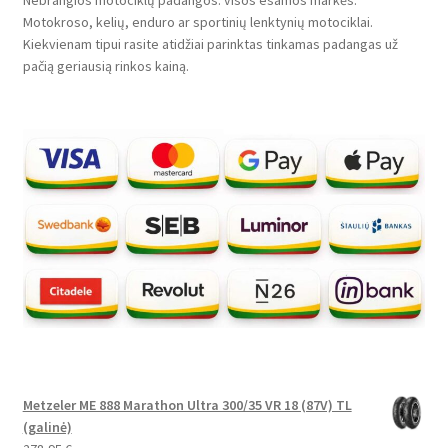
Nebrangios motociklų padangos: visos esamos markės.
Motokroso, kelių, enduro ar sportinių lenktynių motociklai.
Kiekvienam tipui rasite atidžiai parinktas tinkamas padangas už
pačią geriausią rinkos kainą.
Metzeler ME 888 Marathon Ultra 300/35 VR 18 (87V) TL
(galinė)