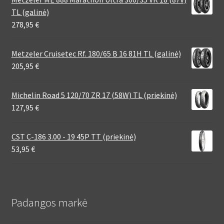
TL (galinė)
278,95
€
Metzeler Cruisetec Rf. 180/65 B 16 81H TL (galinė)
205,95
€
Michelin Road 5 120/70 ZR 17 (58W) TL (priekinė)
127,95
€
CST C-186 3.00 - 19 45P TT (priekinė)
53,95
€
Padangos markė