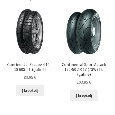
Continental Escape 4.10 –
Continental SportAttack
18 60S TT (galinė)
190/50 ZR 17 (73W) TL
(galinė)
83,95
€
103,95
€
Į krepšelį
Į krepšelį