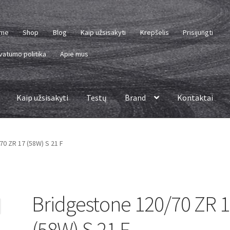
me
Shop
Blog
Kaip užsisakyti
Krepšelis
Prisijungti
vatumo politika
Apie mus
Kaip užsisakyti
Testų
Brand
Kontaktai
0 ZR 17 (58W) S 21 F
Bridgestone 120/70 ZR 
(58W) S 21 F