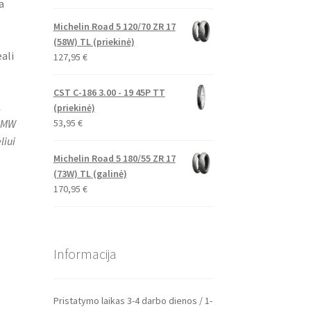
a
Michelin Road 5 120/70 ZR 17
(58W) TL (priekinė)
ali
127,95
€
CST C-186 3.00 - 19 45P TT
,
(priekinė)
53,95
€
 BMW
liui
Michelin Road 5 180/55 ZR 17
(73W) TL (galinė)
170,95
€
Informacija
Pristatymo laikas 3-4 darbo dienos / 1-