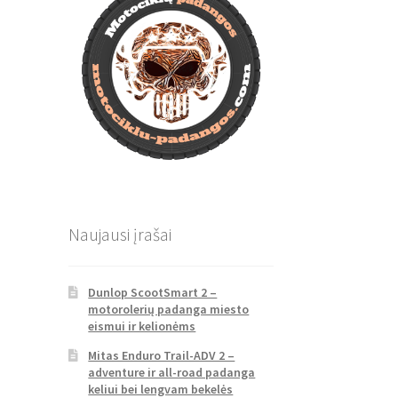
Naujausi įrašai
Dunlop ScootSmart 2 –
motorolerių padanga miesto
eismui ir kelionėms
Mitas Enduro Trail-ADV 2 –
adventure ir all-road padanga
keliui bei lengvam bekelės