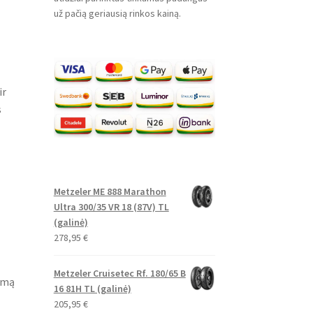
už pačią geriausią rinkos kainą.
ir
s
Metzeler ME 888 Marathon
Ultra 300/35 VR 18 (87V) TL
(galinė)
278,95
€
Metzeler Cruisetec Rf. 180/65 B
bimą
16 81H TL (galinė)
205,95
€