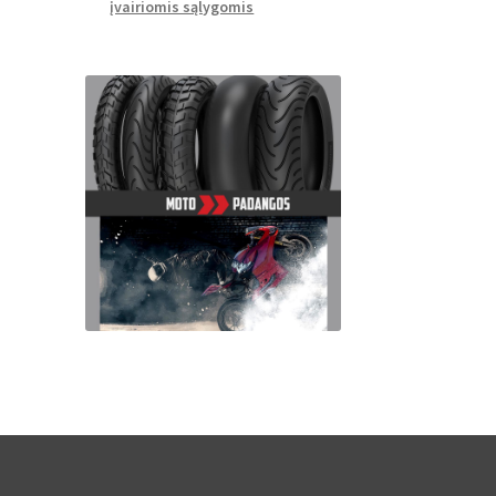
įvairiomis sąlygomis