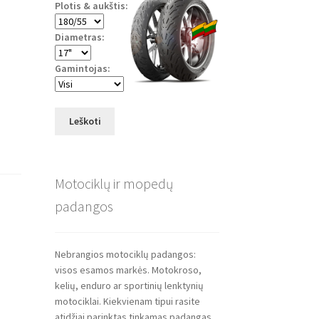
Plotis & aukštis:
Diametras:
Gamintojas:
Leškoti
Motociklų ir mopedų
padangos
Nebrangios motociklų padangos:
visos esamos markės. Motokroso,
kelių, enduro ar sportinių lenktynių
motociklai. Kiekvienam tipui rasite
atidžiai parinktas tinkamas padangas