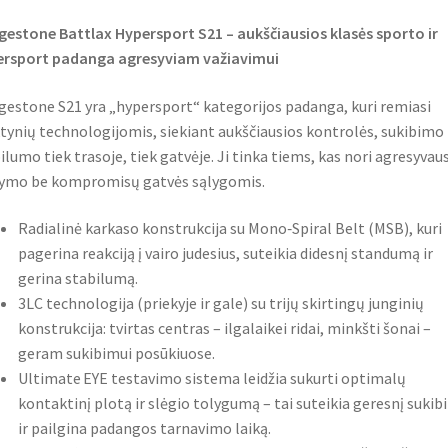
gestone Battlax Hypersport S21 – aukščiausios klasės sporto ir
ersport padanga agresyviam važiavimui
gestone S21 yra „hypersport“ kategorijos padanga, kuri remiasi
tynių technologijomis, siekiant aukščiausios kontrolės, sukibimo 
ilumo tiek trasoje, tiek gatvėje. Ji tinka tiems, kas nori agresyvau
ymo be kompromisų gatvės sąlygomis.
Radialinė karkaso konstrukcija su Mono‑Spiral Belt (MSB), kuri
pagerina reakciją į vairo judesius, suteikia didesnį standumą ir
gerina stabilumą.
3LC technologija (priekyje ir gale) su trijų skirtingų junginių
konstrukcija: tvirtas centras – ilgalaikei ridai, minkšti šonai –
geram sukibimui posūkiuose.
Ultimate EYE testavimo sistema leidžia sukurti optimalų
kontaktinį plotą ir slėgio tolygumą – tai suteikia geresnį suki
ir pailgina padangos tarnavimo laiką.