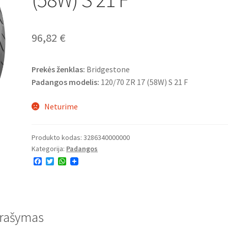
96,82
€
Prekės ženklas:
Bridgestone
Padangos modelis:
120/70 ZR 17 (58W) S 21 F
Neturime
Produkto kodas:
3286340000000
Kategorija:
Padangos
F
T
W
a
w
h
c
i
a
e
t
t
b
t
s
o
e
A
o
r
p
rašymas
k
p