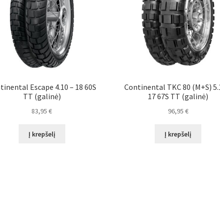
tinental Escape 4.10 – 18 60S
Continental TKC 80 (M+S) 5.
TT (galinė)
17 67S TT (galinė)
83,95
€
96,95
€
Į krepšelį
Į krepšelį