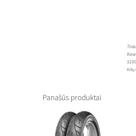
Tink
Kawa
S100
kitų
Panašūs produktai