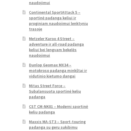
naudojimui
Continental SportAttack 5 –
sportinė padanga keliui ir
proginiam naudojimui lenktynių
trasoje
Metzeler Karoo 4 Street –
adventure ir all-road padanga
keliui bei lengvam bekelės
naudojimui
Dunlop Geomax MX34 –
motokroso padanga minkštai ir
vidutinio kietumo dangai
Mitas Street Force –
Subalansuota sportinė kelių
padanga
CST CM-NK01 – Moderni sportinė
kelių padanga
Maxxis MA-ST3 – Sport-touring
padanga su geru sukibimu