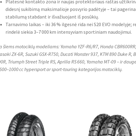
Platesnė kontakto zona ir naujas protektoriaus raštas užtikrin
didesnį sukibimą maksimalioje posvyrio padėtyje – tai pagerina
stabilumą stabdant ir išvažiuojant iš posūkių.
Tarnavimo laikas – iki 36 % ilgesnė rida nei S20 EVO modelyje; re
rindelė siekia 3–7 000 km intensyviam sportiniam naudojimui.
a šiems motociklų modeliams: Yamaha YZF‑R6/R7, Honda CBR600RR
saki ZX‑6R, Suzuki GSX‑R750, Ducati Monster 937, KTM 890 Duke R,
0R, Triumph Street Triple RS, Aprilia RS 660, Yamaha MT‑09 – ir dauge
 600–1000 cc hypersport ar sport‑touring kategorijos motociklų.