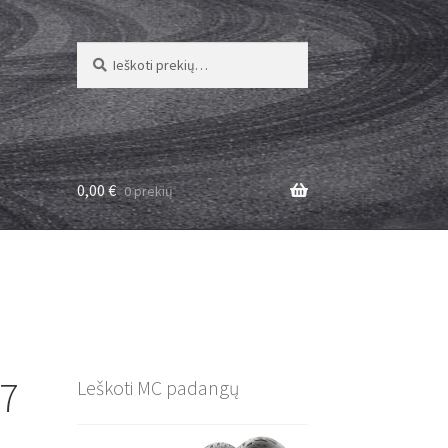
Ieškoti:
Ieškoti
0,00
€
0 prekių
17
Leškoti MC padangų