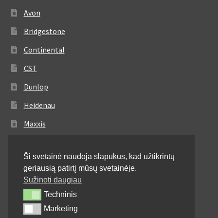
Avon
Bridgestone
Continental
CST
Dunlop
Heidenau
Maxxis
Metzeler
Ši svetainė naudoja slapukus, kad užtikrintų
Michelin
geriausią patirtį mūsų svetainėje.
Mitas
Sužinoti daugiau
Techninis
Techninis
Pirelli
Marketing
Marketing
Shinko