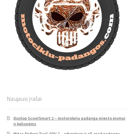
Naujausi įrašai
Dunlop ScootSmart 2 – motorolerių padanga miesto eismui
ir kelionėms
Mitas Enduro Trail-ADV 2 – adventure ir all-road padanga