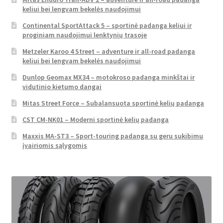
keliui bei lengvam bekelės naudojimui
Continental SportAttack 5 – sportinė padanga keliui ir
proginiam naudojimui lenktynių trasoje
Metzeler Karoo 4 Street – adventure ir all-road padanga
keliui bei lengvam bekelės naudojimui
Dunlop Geomax MX34 – motokroso padanga minkštai ir
vidutinio kietumo dangai
Mitas Street Force – Subalansuota sportinė kelių padanga
CST CM-NK01 – Moderni sportinė kelių padanga
Maxxis MA-ST3 – Sport-touring padanga su geru sukibimu
įvairiomis sąlygomis