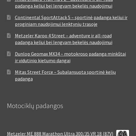
padanga keliui bei lengvam bekelės naudojimui
Continental SportAttack 5 – sportinė padanga keliui ir
proginiam naudojimui lenktynių trasoje
Metzeler Karoo 4 Street – adventure ir all-road
padanga keliui bei lengvam bekelės naudojimui
Dunlop Geomax MX34 – motokroso padanga minkštai
ir vidutinio kietumo dangai
Mitas Street Force – Subalansuota sportinė kelių
padanga
Motociklų padangos
Metzeler ME 888 Marathon Ultra 300/35 VR 18 (87V)