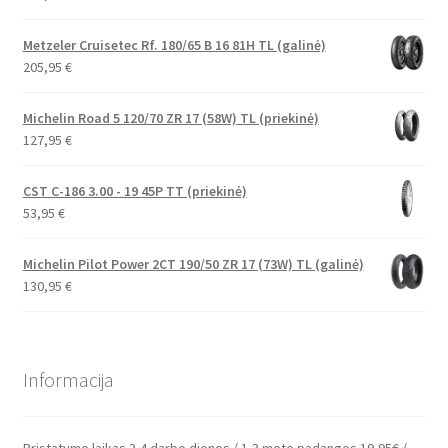
Metzeler Cruisetec Rf. 180/65 B 16 81H TL (galinė)
205,95
€
Michelin Road 5 120/70 ZR 17 (58W) TL (priekinė)
127,95
€
CST C-186 3.00 - 19 45P TT (priekinė)
53,95
€
Michelin Pilot Power 2CT 190/50 ZR 17 (73W) TL (galinė)
130,95
€
Informacija
Pristatymo laikas 3-4 darbo dienos / 1-3 moto padangos 19,95€ /