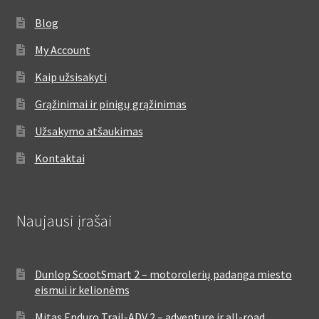
Blog
My Account
Kaip užsisakyti
Grąžinimai ir pinigų grąžinimas
Užsakymo atšaukimas
Kontaktai
Naujausi įrašai
Dunlop ScootSmart 2 – motorolerių padanga miesto
eismui ir kelionėms
Mitas Enduro Trail-ADV 2 – adventure ir all-road