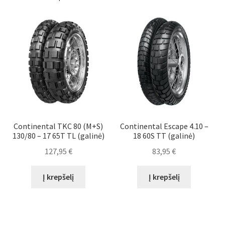
Continental TKC 80 (M+S)
Continental Escape 4.10 –
130/80 – 17 65T TL (galinė)
18 60S TT (galinė)
127,95
€
83,95
€
Į krepšelį
Į krepšelį