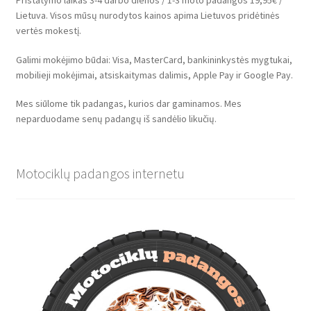
Lietuva. Visos mūsų nurodytos kainos apima Lietuvos pridėtinės
vertės mokestį.
Galimi mokėjimo būdai: Visa, MasterCard, bankininkystės mygtukai,
mobilieji mokėjimai, atsiskaitymas dalimis, Apple Pay ir Google Pay.
Mes siūlome tik padangas, kurios dar gaminamos. Mes
neparduodame senų padangų iš sandėlio likučių.
Motociklų padangos internetu