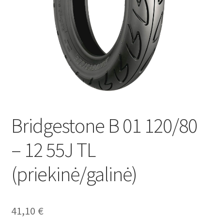
Bridgestone B 01 120/80
– 12 55J TL
(priekinė/galinė)
41,10
€