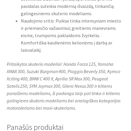
pavidalas suteikia modernią išvaizdą, tinkančią
galingesniems skuterio modeliams.
Naudojimo sritis: Puikiai tinka intensyviam miesto
ir priemiesčio važiavimui; greitiems manevrams
eisme, trumpoms paklaidoms žvyrkeliu.
Komfortiška kasdienėms kelionėms į darbą ar
laisvalaikį.
Pritaikytos skuterio modeliai: Honda Forza 125, Yamaha
XMAX 300, Suzuki Burgman 400, Piaggio Beverly 350, Kymco
Xciting 400, BMW C 400 X, Aprilia SR Max 300, Peugeot
Satelis 250, SYM Joymax 300, Gilera Nexus 300 ir kitiems
panašiems modeliams, ši padanga taip pat tinka ir kitiems
galingiems skuterio modeliams bei analogiškos kategorijos
motoroleriams bei maxi-skuteriams.
Panašūs produktai