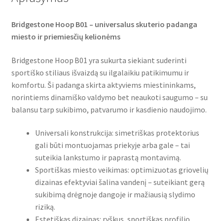
Bridgestone Hoop B01 – universalus skuterio padanga
miesto ir priemiesčių kelionėms
Bridgestone Hoop B01 yra sukurta siekiant suderinti
sportiško stiliaus išvaizdą su ilgalaikiu patikimumu ir
komfortu. Ši padanga skirta aktyviems miestininkams,
norintiems dinamiško valdymo bet neaukoti saugumo – su
balansu tarp sukibimo, patvarumo ir kasdienio naudojimo.
Universali konstrukcija: simetriškas protektorius
gali būti montuojamas priekyje arba gale – tai
suteikia lankstumo ir paprastą montavimą.
Sportiškas miesto veikimas: optimizuotas griovelių
dizainas efektyviai šalina vandenį – suteikiant gerą
sukibimą drėgnoje dangoje ir mažiausią slydimo
riziką.
Estetiškas dizainas: ryškus, sportiškas profilio