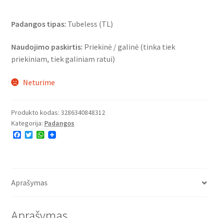
Padangos tipas:
Tubeless (TL)
Naudojimo paskirtis:
Priekinė / galinė (tinka tiek
priekiniam, tiek galiniam ratui)
Neturime
Produkto kodas:
3286340848312
Kategorija:
Padangos
F
T
W
a
w
h
c
i
a
e
t
t
b
t
s
o
e
A
o
r
p
Aprašymas
k
p
Aprašymas