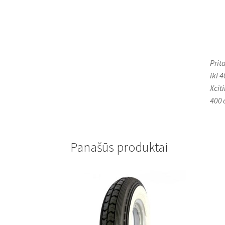
Prit
iki 
Xcit
400 
Panašūs produktai