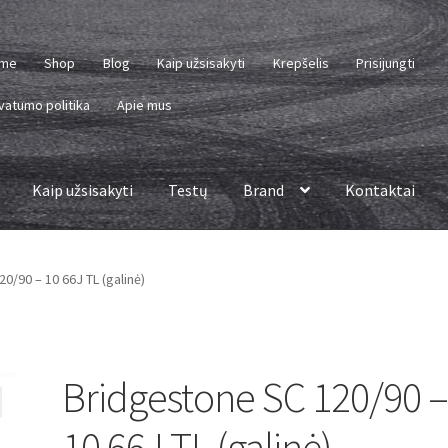
me
Shop
Blog
Kaip užsisakyti
Krepšelis
Prisijungti
vatumo politika
Apie mus
Kaip užsisakyti
Testų
Brand
Kontaktai
0/90 – 10 66J TL (galinė)
Bridgestone SC 120/90 
10 66J TL (galinė)