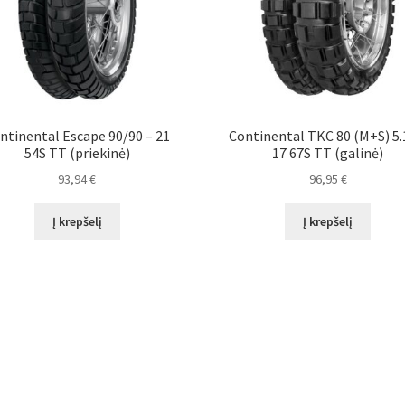
ntinental Escape 90/90 – 21
Continental TKC 80 (M+S) 5.
54S TT (priekinė)
17 67S TT (galinė)
93,94
€
96,95
€
Į krepšelį
Į krepšelį