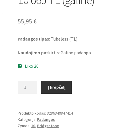
55,95
€
Padangos tipas:
Tubeless (TL)
Naudojimo paskirtis:
Galinė padanga
Liko 20
produkto
Į krepšelį
kiekis:
Bridgestone
SC
120/90
Produkto kodas:
3286340847414
Kategorija:
Padangos
-
Žymos:
10
,
Bridgestone
10