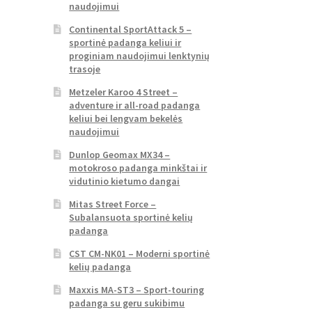
naudojimui
Continental SportAttack 5 –
sportinė padanga keliui ir
proginiam naudojimui lenktynių
trasoje
Metzeler Karoo 4 Street –
adventure ir all-road padanga
keliui bei lengvam bekelės
naudojimui
Dunlop Geomax MX34 –
motokroso padanga minkštai ir
vidutinio kietumo dangai
Mitas Street Force –
Subalansuota sportinė kelių
padanga
CST CM-NK01 – Moderni sportinė
kelių padanga
Maxxis MA-ST3 – Sport-touring
padanga su geru sukibimu