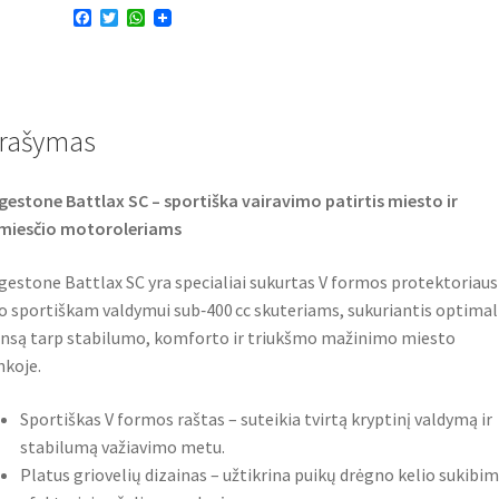
F
T
W
66J
a
w
h
TL
c
i
a
e
t
t
(galinė)
b
t
s
o
e
A
o
r
p
rašymas
k
p
gestone Battlax SC – sportiška vairavimo patirtis miesto ir
emiesčio motoroleriams
gestone Battlax SC yra specialiai sukurtas V formos protektoriaus
o sportiškam valdymui sub‑400 cc skuteriams, sukuriantis optima
nsą tarp stabilumo, komforto ir triukšmo mažinimo miesto
nkoje.
Sportiškas V formos raštas – suteikia tvirtą kryptinį valdymą ir
stabilumą važiavimo metu.
Platus griovelių dizainas – užtikrina puikų drėgno kelio sukibim