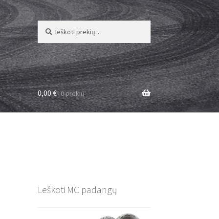
Ieškoti:
Ieškoti
0,00
€
0 prekių
–
Leškoti MC padangų