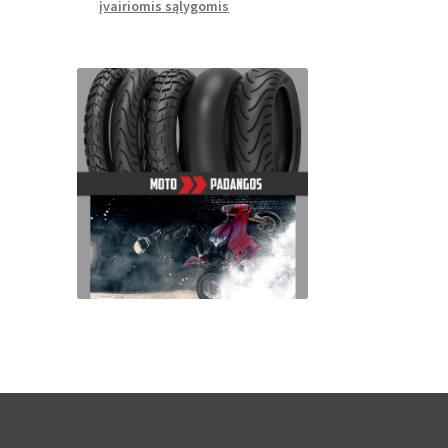
įvairiomis sąlygomis