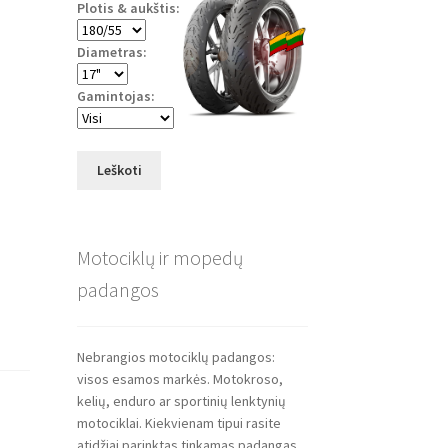
Plotis & aukštis:
Diametras:
Gamintojas:
Leškoti
Motociklų ir mopedų
padangos
Nebrangios motociklų padangos:
visos esamos markės. Motokroso,
kelių, enduro ar sportinių lenktynių
motociklai. Kiekvienam tipui rasite
atidžiai parinktas tinkamas padangas