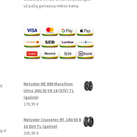
už pačią geriausią rinkos kainą.
Metzeler ME 888 Marathon
lų
Ultra 300/35 VR 18 (87V) TL
(galinė)
278,95
€
Metzeler Cruisetec Rf. 180/65 B
16 81H TL (galinė)
ą ir
205,95
€