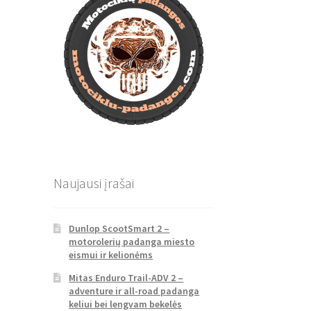
Naujausi įrašai
Dunlop ScootSmart 2 –
motorolerių padanga miesto
eismui ir kelionėms
Mitas Enduro Trail-ADV 2 –
adventure ir all-road padanga
keliui bei lengvam bekelės