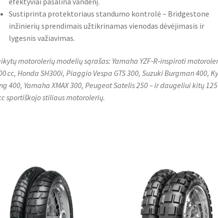
efektyviai pašalina vandenį.
Sustiprinta protektoriaus standumo kontrolė – Bridgestone
inžinierių sprendimais užtikrinamas vienodas dėvėjimasis ir
lygesnis važiavimas.
aikytų motorolerių modelių sąrašas: Yamaha YZF‑R‑inspiroti motoroler
400 cc, Honda SH300i, Piaggio Vespa GTS 300, Suzuki Burgman 400, 
ing 400, Yamaha XMAX 300, Peugeot Satelis 250 – ir daugeliui kitų 125
cc sportiškojo stiliaus motorolerių.