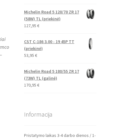
Michelin Road 5 120/70 ZR 17
(58W) TL (priekinė)
127,95
€
iai
CST C-186 3.00 - 19 45P TT
Kymco
(priekinė)
–
53,95
€
Michelin Road 5 180/55 ZR 17
(73W) TL (galinė)
170,95
€
Informacija
Pristatymo laikas 3-4 darbo dienos / 1-