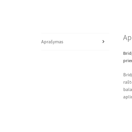
Ap
Aprašymas
Brid
pri
Brid
rašt
bala
apli