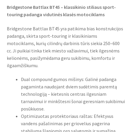
Bridgestone Battlax BT45 – klassikinio stiliaus sport-
touring padanga vidutinės klasės motociklams
Bridgestone Battlax BT45 yra patikima bias konstrukcijos
padanga, skirta sport-touring ir klasikiniams
motociklams, kurių cilindrų darbinis tūris siekia 250–600
cc. Ji puikiai tinka tiek miesto važiavimui, tiek ilgesnėms
kelionėms, pasižymėdama geru sukibimu, komfortu ir
ilgaamžiškumu.
Dual compound gumos mišinys: Galinė padanga
pagaminta naudojant dviem sudėtimis paremtą
technologiją – kietesnis centras ilgesniam
tarnavimui ir minkštesni šonai geresniam sukibimui
posūkiuose.
Optimizuotas protektoriaus raštas: Efektyvus
vandens pašalinimas per griovelius pagerina
stabilumą šlapiomis oro sąlygomis ir sumažina