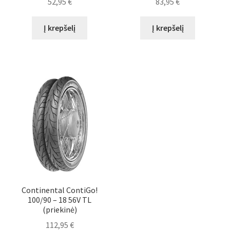
52,95
€
83,95
€
Į krepšelį
Į krepšelį
Continental ContiGo!
100/90 – 18 56V TL
(priekinė)
112,95
€