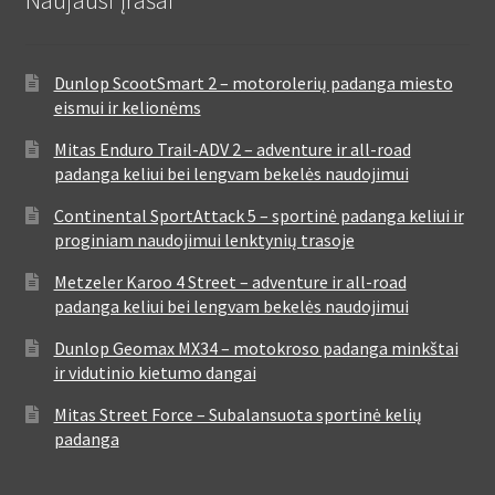
Dunlop ScootSmart 2 – motorolerių padanga miesto
eismui ir kelionėms
Mitas Enduro Trail-ADV 2 – adventure ir all-road
padanga keliui bei lengvam bekelės naudojimui
Continental SportAttack 5 – sportinė padanga keliui ir
proginiam naudojimui lenktynių trasoje
Metzeler Karoo 4 Street – adventure ir all-road
padanga keliui bei lengvam bekelės naudojimui
Dunlop Geomax MX34 – motokroso padanga minkštai
ir vidutinio kietumo dangai
Mitas Street Force – Subalansuota sportinė kelių
padanga