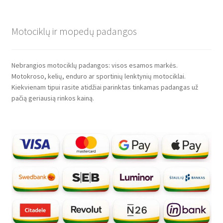
Motociklų ir mopedų padangos
Nebrangios motociklų padangos: visos esamos markės.
Motokroso, kelių, enduro ar sportinių lenktynių motociklai.
Kiekvienam tipui rasite atidžiai parinktas tinkamas padangas už
pačią geriausią rinkos kainą.