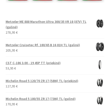
Metzeler ME 888 Marathon Ultra 300/35 VR 18 (87V) TL
(galinė)
278,95
€
Metzeler Cruisetec Rf. 180/65 B 16 81H TL (galinė)
205,95
€
CST C-186 3.00 - 19 45P TT (priekinė)
53,95
€
Michelin Road 5 120/70 ZR 17 (58W) TL (priekinė)
127,95
€
Michelin Road 5 180/55 ZR 17 (73W) TL (galinė)
170,95
€