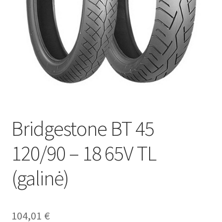
Bridgestone BT 45
120/90 – 18 65V TL
(galinė)
104,01
€