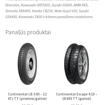
Diversion, Kawasaki GPZ500S, Suzuki GS500, BMW R65,
Yamaha SRX400, Honda CB250, Moto Guzzi V50, Suzuki
GSX400, Kawasaki Z400 ir kitiems panašiems modeliams.
Panašūs produktai
Continental LB 3.00 – 12
Continental Escape 4.10 –
47J TT (priekinė/galinė)
18 60S TT (galinė)