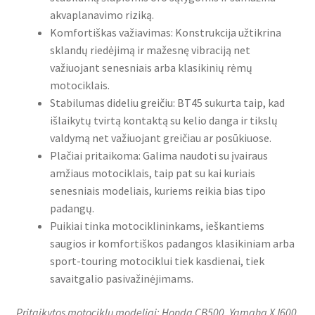
akvaplanavimo riziką.
Komfortiškas važiavimas: Konstrukcija užtikrina
sklandų riedėjimą ir mažesnę vibraciją net
važiuojant senesniais arba klasikinių rėmų
motociklais.
Stabilumas dideliu greičiu: BT45 sukurta taip, kad
išlaikytų tvirtą kontaktą su kelio danga ir tikslų
valdymą net važiuojant greičiau ar posūkiuose.
Plačiai pritaikoma: Galima naudoti su įvairaus
amžiaus motociklais, taip pat su kai kuriais
senesniais modeliais, kuriems reikia bias tipo
padangų.
Puikiai tinka motociklininkams, ieškantiems
saugios ir komfortiškos padangos klasikiniam arba
sport-touring motociklui tiek kasdienai, tiek
savaitgalio pasivažinėjimams.
Pritaikytos motociklų modeliai: Honda CB500, Yamaha XJ600