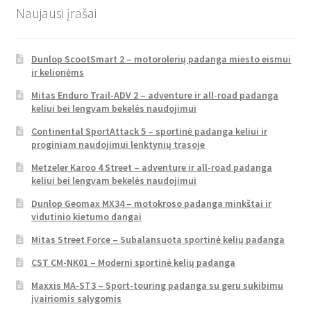
Naujausi įrašai
Dunlop ScootSmart 2 – motorolerių padanga miesto eismui
ir kelionėms
Mitas Enduro Trail-ADV 2 – adventure ir all-road padanga
keliui bei lengvam bekelės naudojimui
Continental SportAttack 5 – sportinė padanga keliui ir
proginiam naudojimui lenktynių trasoje
Metzeler Karoo 4 Street – adventure ir all-road padanga
keliui bei lengvam bekelės naudojimui
Dunlop Geomax MX34 – motokroso padanga minkštai ir
vidutinio kietumo dangai
Mitas Street Force – Subalansuota sportinė kelių padanga
CST CM-NK01 – Moderni sportinė kelių padanga
Maxxis MA-ST3 – Sport-touring padanga su geru sukibimu
įvairiomis sąlygomis