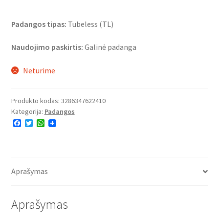
Padangos tipas:
Tubeless (TL)
Naudojimo paskirtis:
Galinė padanga
Neturime
Produkto kodas:
3286347622410
Kategorija:
Padangos
F
T
W
a
w
h
c
i
a
e
t
t
b
t
s
o
e
A
o
r
p
Aprašymas
k
p
Aprašymas