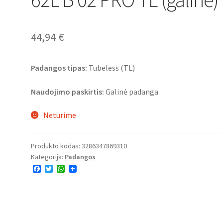
44,94
€
Padangos tipas:
Tubeless (TL)
Naudojimo paskirtis:
Galinė padanga
Neturime
Produkto kodas:
3286347869310
Kategorija:
Padangos
F
T
W
a
w
h
c
i
a
e
t
t
b
t
s
o
e
A
o
r
p