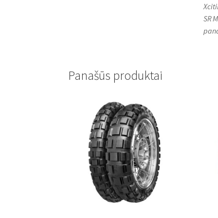
Xcit
SR M
pana
Panašūs produktai