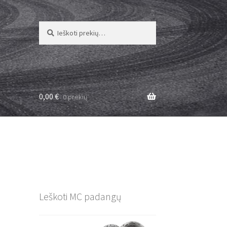
Ieškoti:
Ieškoti
0,00
€
0 prekių
Leškoti MC padangų