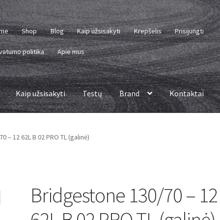
me
Shop
Blog
Kaip užsisakyti
Krepšelis
Prisijungti
vatumo politika
Apie mus
Kaip užsisakyti
Testų
Brand
Kontaktai
0 – 12 62L B 02 PRO TL (galinė)
Bridgestone 130/70 – 12
62L B 02 PRO TL (galinė)