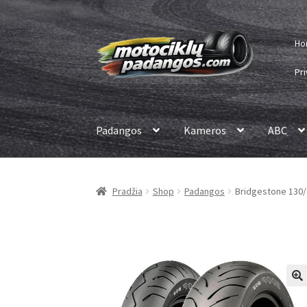
Pereiti
Pereiti
Ho
prie
prie
meniu
turinio
Pri
Padangos
Kameros
ABC
Pradžia
Shop
Padangos
Bridgestone 130/7