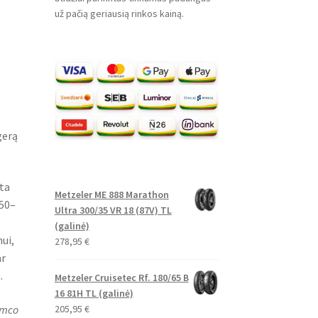
už pačią geriausią rinkos kainą.
gerą
ta
Metzeler ME 888 Marathon
50–
Ultra 300/35 VR 18 (87V) TL
(galinė)
ui,
278,95
€
ar
.
Metzeler Cruisetec Rf. 180/65 B
16 81H TL (galinė)
205,95
€
ymco