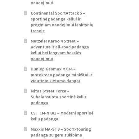
naudojimui
Continental SportAttack 5 –
sportinė padanga keliui ir
proginiam naudojimui lenktynių
trasoje
Metzeler Karoo 4 Street –
adventure ir all-road padanga
keliui bei lengvam bekelės
naudojimui
Dunlop Geomax MX34 –
motokroso padanga minkštai ir
vidutinio kietumo dangai
Mitas Street Force –
Subalansuota sportinė kelių
padanga
CST CM-NK01 – Moderni sportinė
kelių padanga
Maxxis MA-ST3 – Sport-touring
padanga su geru sukibimu