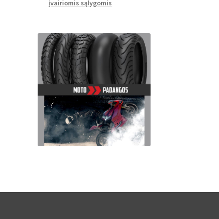
įvairiomis sąlygomis