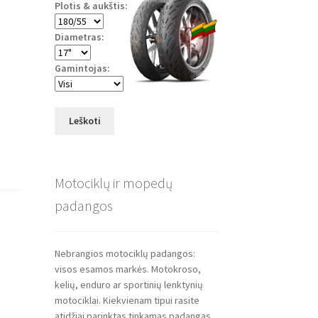
Plotis & aukštis:
Diametras:
Gamintojas:
Leškoti
Motociklų ir mopedų
padangos
Nebrangios motociklų padangos:
visos esamos markės. Motokroso,
kelių, enduro ar sportinių lenktynių
motociklai. Kiekvienam tipui rasite
atidžiai parinktas tinkamas padangas