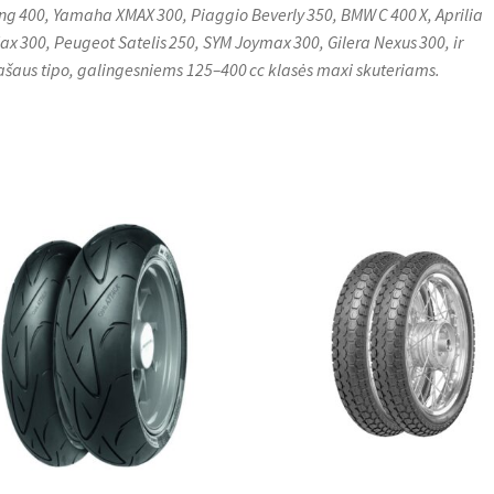
ing 400, Yamaha XMAX 300, Piaggio Beverly 350, BMW C 400 X, Aprilia
ax 300, Peugeot Satelis 250, SYM Joymax 300, Gilera Nexus 300, ir
šaus tipo, galingesniems 125–400 cc klasės maxi skuteriams.