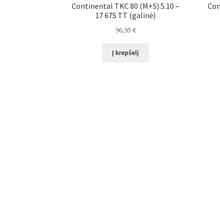
Continental TKC 80 (M+S) 5.10 –
Con
17 67S TT (galinė)
96,95
€
Į krepšelį