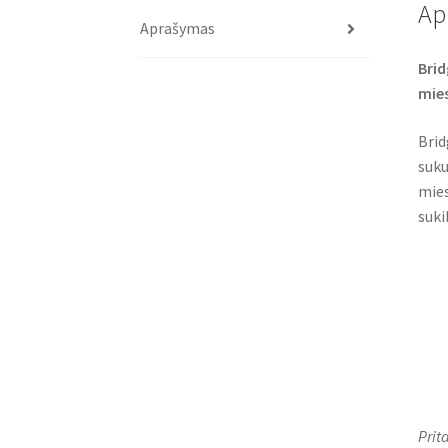
Ap
Aprašymas
Brid
mies
Brid
suku
mies
suki
Prit