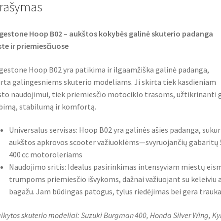
k
p
rašymas
gestone Hoop B02 – aukštos kokybės galinė skuterio padanga
te ir priemiesčiuose
gestone Hoop B02 yra patikima ir ilgaamžiška galinė padanga,
rta galingesniems skuterio modeliams. Ji skirta tiek kasdieniam
to naudojimui, tiek priemiesčio motociklo trasoms, užtikrinanti 
bimą, stabilumą ir komfortą.
Universalus servisas: Hoop B02 yra galinės ašies padanga, sukur
aukštos apkrovos scooter važiuoklėms—svyruojančių gabaritų 
400 cc motoroleriams
Naudojimo sritis: Idealus pasirinkimas intensyviam miestų eism
trumpoms priemiesčio išvykoms, dažnai važiuojant su keleiviu 
bagažu. Jam būdingas patogus, tylus riedėjimas bei gera trauka
aikytos skuterio modeliai: Suzuki Burgman 400, Honda Silver Wing, K