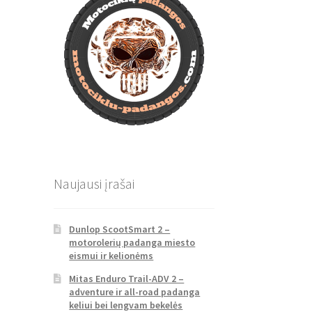
Naujausi įrašai
Dunlop ScootSmart 2 –
motorolerių padanga miesto
eismui ir kelionėms
Mitas Enduro Trail-ADV 2 –
adventure ir all-road padanga
keliui bei lengvam bekelės