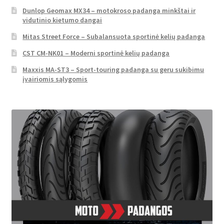
Dunlop Geomax MX34 – motokroso padanga minkštai ir
vidutinio kietumo dangai
Mitas Street Force – Subalansuota sportinė kelių padanga
CST CM-NK01 – Moderni sportinė kelių padanga
Maxxis MA-ST3 – Sport-touring padanga su geru sukibimu
įvairiomis sąlygomis