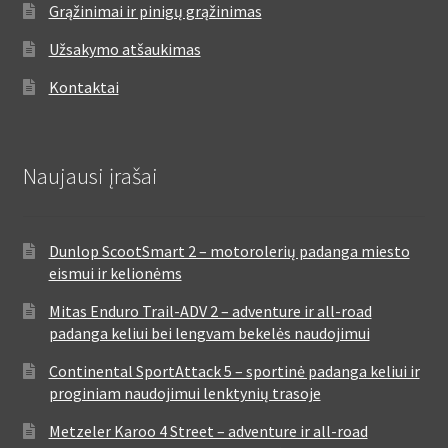
Grąžinimai ir pinigų grąžinimas
Užsakymo atšaukimas
Kontaktai
Naujausi įrašai
Dunlop ScootSmart 2 – motorolerių padanga miesto
eismui ir kelionėms
Mitas Enduro Trail-ADV 2 – adventure ir all-road
padanga keliui bei lengvam bekelės naudojimui
Continental SportAttack 5 – sportinė padanga keliui ir
proginiam naudojimui lenktynių trasoje
Metzeler Karoo 4 Street – adventure ir all-road