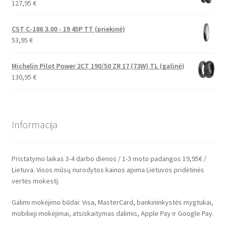
127,95
€
CST C-186 3.00 - 19 45P TT (priekinė)
53,95
€
Michelin Pilot Power 2CT 190/50 ZR 17 (73W) TL (galinė)
130,95
€
Informacija
Pristatymo laikas 3-4 darbo dienos / 1-3 moto padangos 19,95€ /
Lietuva. Visos mūsų nurodytos kainos apima Lietuvos pridėtinės
vertės mokestį.
Galimi mokėjimo būdai: Visa, MasterCard, bankininkystės mygtukai,
mobilieji mokėjimai, atsiskaitymas dalimis, Apple Pay ir Google Pay.