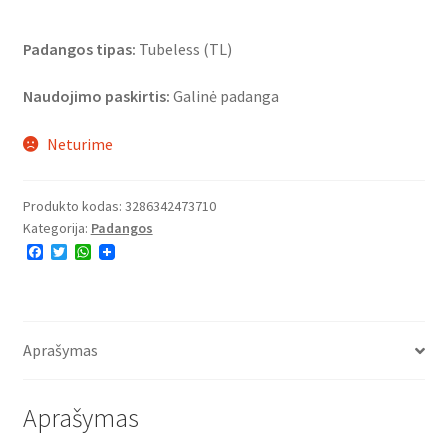
Padangos tipas:
Tubeless (TL)
Naudojimo paskirtis:
Galinė padanga
Neturime
Produkto kodas:
3286342473710
Kategorija:
Padangos
F
T
W
a
w
h
c
i
a
e
t
t
b
t
s
o
e
A
o
r
p
Aprašymas
k
p
Aprašymas