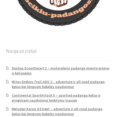
Naujausi įrašai
Dunlop ScootSmart 2 – motorolerių padanga miesto eismui
ir kelionėms
Mitas Enduro Trail-ADV 2 – adventure ir all-road padanga
keliui bei lengvam bekelės naudojimui
Continental SportAttack 5 – sportinė padanga keliui ir
proginiam naudojimui lenktynių trasoje
Metzeler Karoo 4 Street – adventure ir all-road padanga
keliui bei lengvam bekelės naudojimui