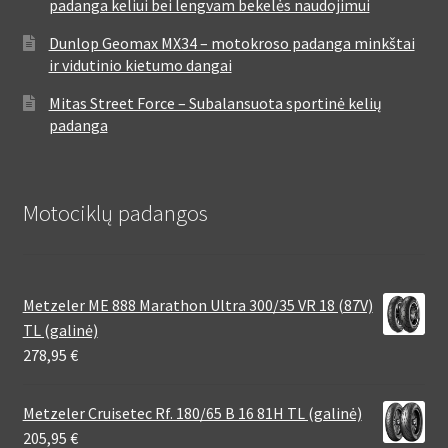
padanga keliui bei lengvam bekelės naudojimui
Dunlop Geomax MX34 – motokroso padanga minkštai
ir vidutinio kietumo dangai
Mitas Street Force – Subalansuota sportinė kelių
padanga
Motociklų padangos
Metzeler ME 888 Marathon Ultra 300/35 VR 18 (87V)
TL (galinė)
278,95
€
Metzeler Cruisetec Rf. 180/65 B 16 81H TL (galinė)
205,95
€