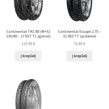
Continental TKC 80 (M+S)
Continental Escape 2.75 –
130/80 – 17 65T TL (galinė)
21 45S TT (priekinė)
127,95
€
71,95
€
Į krepšelį
Į krepšelį