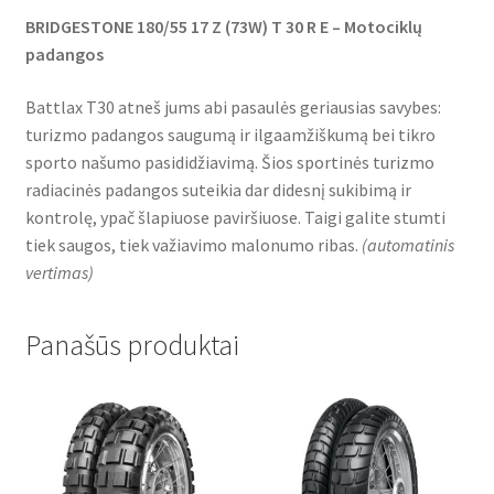
BRIDGESTONE 180/55 17 Z (73W) T 30 R E – Motociklų
padangos
Battlax T30 atneš jums abi pasaulės geriausias savybes:
turizmo padangos saugumą ir ilgaamžiškumą bei tikro
sporto našumo pasididžiavimą. Šios sportinės turizmo
radiacinės padangos suteikia dar didesnį sukibimą ir
kontrolę, ypač šlapiuose paviršiuose. Taigi galite stumti
tiek saugos, tiek važiavimo malonumo ribas.
(
automatinis
vertimas
)
Panašūs produktai