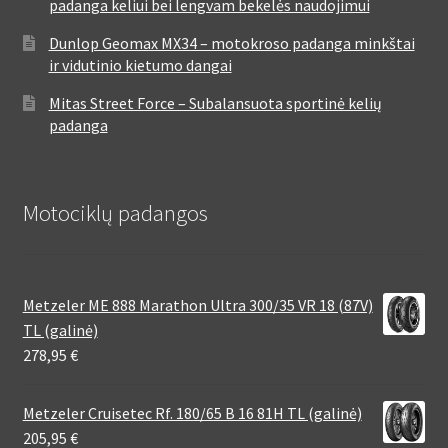
padanga keliui bei lengvam bekelės naudojimui
Dunlop Geomax MX34 – motokroso padanga minkštai
ir vidutinio kietumo dangai
Mitas Street Force – Subalansuota sportinė kelių
padanga
Motociklų padangos
Metzeler ME 888 Marathon Ultra 300/35 VR 18 (87V)
TL (galinė)
278,95
€
Metzeler Cruisetec Rf. 180/65 B 16 81H TL (galinė)
205,95
€