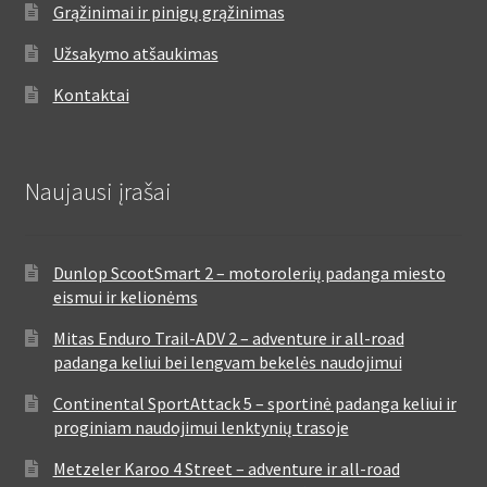
Grąžinimai ir pinigų grąžinimas
Užsakymo atšaukimas
Kontaktai
Naujausi įrašai
Dunlop ScootSmart 2 – motorolerių padanga miesto
eismui ir kelionėms
Mitas Enduro Trail-ADV 2 – adventure ir all-road
padanga keliui bei lengvam bekelės naudojimui
Continental SportAttack 5 – sportinė padanga keliui ir
proginiam naudojimui lenktynių trasoje
Metzeler Karoo 4 Street – adventure ir all-road