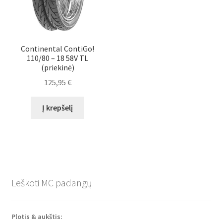
Continental ContiGo!
110/80 – 18 58V TL
(priekinė)
125,95
€
Į krepšelį
Leškoti MC padangų
Plotis & aukštis: