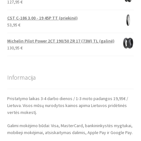
127,95
€
CST C-186 3.00 - 19 45P TT (priekinė)
53,95
€
Michelin Pilot Power 2CT 190/50 ZR 17 (73W) TL (galinė)
130,95
€
Informacija
Pristatymo laikas 3-4 darbo dienos / 1-3 moto padangos 19,95€ /
Lietuva. Visos mūsų nurodytos kainos apima Lietuvos pridėtinės
vertės mokestį.
Galimi mokėjimo būdai: Visa, MasterCard, bankininkystės mygtukai,
mobilieji mokėjimai, atsiskaitymas dalimis, Apple Pay ir Google Pay.