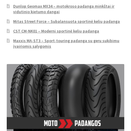
Dunlop Geomax MX34 – motokroso padanga minkštai ir
vidutinio kietumo dangai
Mitas Street Force – Subalansuota sportinė kelių padanga
CST CM-NK01 – Moderni sportinė kelių padanga
Maxxis MA-ST3 – Sport-touring padanga su geru sukibimu
įvairiomis sąlygomis