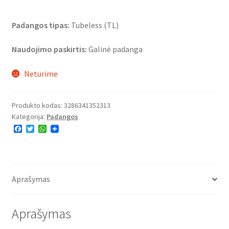
Padangos tipas:
Tubeless (TL)
Naudojimo paskirtis:
Galinė padanga
Neturime
Produkto kodas:
3286341352313
Kategorija:
Padangos
F
T
W
a
w
h
c
i
a
e
t
t
b
t
s
o
e
A
o
r
p
Aprašymas
k
p
Aprašymas