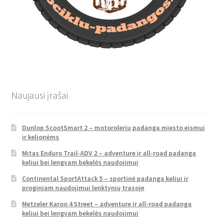
Naujausi įrašai
Dunlop ScootSmart 2 – motorolerių padanga miesto eismui
ir kelionėms
Mitas Enduro Trail-ADV 2 – adventure ir all-road padanga
keliui bei lengvam bekelės naudojimui
Continental SportAttack 5 – sportinė padanga keliui ir
proginiam naudojimui lenktynių trasoje
Metzeler Karoo 4 Street – adventure ir all-road padanga
keliui bei lengvam bekelės naudojimui