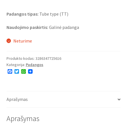
Padangos tipas:
Tube type (TT)
Naudojimo paskirtis:
Galinė padanga
Neturime
Produkto kodas:
3286347725616
Kategorija:
Padangos
F
T
W
a
w
h
c
i
a
e
t
t
b
t
s
o
e
A
o
r
p
Aprašymas
k
p
Aprašymas