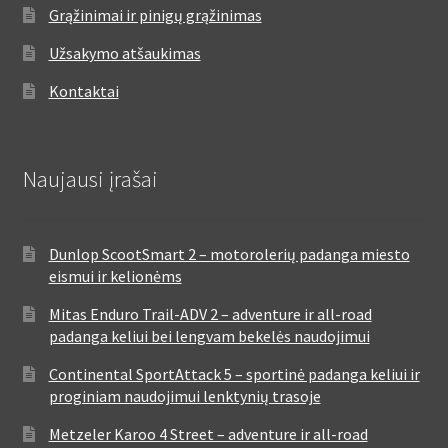
Grąžinimai ir pinigų grąžinimas
Užsakymo atšaukimas
Kontaktai
Naujausi įrašai
Dunlop ScootSmart 2 – motorolerių padanga miesto
eismui ir kelionėms
Mitas Enduro Trail-ADV 2 – adventure ir all-road
padanga keliui bei lengvam bekelės naudojimui
Continental SportAttack 5 – sportinė padanga keliui ir
proginiam naudojimui lenktynių trasoje
Metzeler Karoo 4 Street – adventure ir all-road