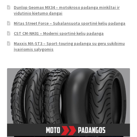
Dunlop Geomax MX34 – motokroso padanga minkštai ir
vidutinio kietumo dangai
Mitas Street Force – Subalansuota sportinė kelių padanga
CST CM-NK01 – Moderni sportinė kelių padanga
Maxxis MA-ST3 – Sport-touring padanga su geru sukibimu
įvairiomis sąlygomis