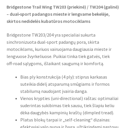
Bridgestone Trail Wing TW203 (priekinė) / TW204 (galinė)
– dual‑sport padangos mieste ir lengvame bekelėje,
skirtos nedidelės kubatūros motociklams
Bridgestone TW203/204 yra specialiai sukurta
sinchronizuota dual‑sport padangų pora, skirta
motociklams, kuriuos vairuojama daugiausia mieste ir
lengvuose žvyrkeliuose. Puikiai tinka tiek gatvės, tiek
off‑road sąlygoms, išlaikant saugumą ir komfortą.
Bias ply konstrukcija (4 ply): stiprus karkasas
suteikia didelį atsparumą smūgiams ir formos
stabilumą naudojant įvairia danga.
Vienos krypties (uni‑directional) raštas: optimaliai
suderintas sukibimas tiek sausu, tiek šlapiu keliu
dėka daugybės kampinių kraštų (dimpled tread).
Platus blokų tarpai ir „self‑cleaning“ dizainas:
efektyviai valo purvą ir žvyrą, užtikrindami pastovų