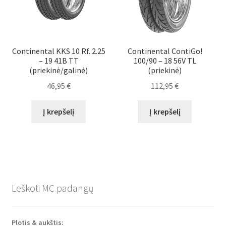
Continental KKS 10 Rf. 2.25
Continental ContiGo!
– 19 41B TT
100/90 – 18 56V TL
(priekinė/galinė)
(priekinė)
46,95
€
112,95
€
Į krepšelį
Į krepšelį
Leškoti MC padangų
Plotis & aukštis: