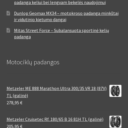
padanga keliui bei lengvam bekelės naudojimui
Dunlop Geomax MX34 – motokroso padanga minkštai
ir vidutinio kietumo dangai
Mitas Street Force – Subalansuota sportinė kelių
padanga
Motociklų padangos
Metzeler ME 888 Marathon Ultra 300/35 VR 18 (87V)
TL (galinė)
278,95
€
Metzeler Cruisetec Rf. 180/65 B 16 81H TL (galinė)
205,95
€