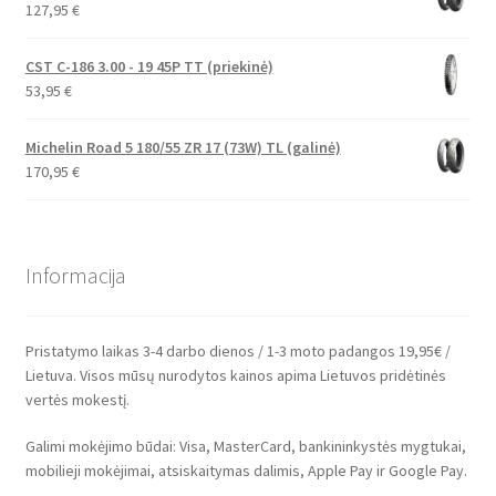
127,95
€
CST C-186 3.00 - 19 45P TT (priekinė)
53,95
€
Michelin Road 5 180/55 ZR 17 (73W) TL (galinė)
170,95
€
Informacija
Pristatymo laikas 3-4 darbo dienos / 1-3 moto padangos 19,95€ /
Lietuva. Visos mūsų nurodytos kainos apima Lietuvos pridėtinės
vertės mokestį.
Galimi mokėjimo būdai: Visa, MasterCard, bankininkystės mygtukai,
mobilieji mokėjimai, atsiskaitymas dalimis, Apple Pay ir Google Pay.