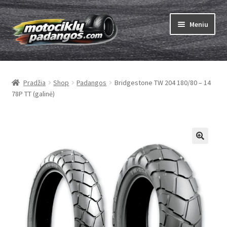
Pereiti
Pereiti
Meniu
prie
prie
meniu
turinio
Išskleist
Padangos
sub-
Pradžia
Shop
Padangos
Bridgestone TW 204 180/80 – 14
menu
Išskleist
Kameros
78P TT (galinė)
sub-
menu
Išskleist
ABC
sub-
menu
Kaip užsisakyti
Testų
Išskleist
Brand
sub-
menu
Kontaktai