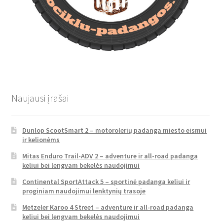
Naujausi įrašai
Dunlop ScootSmart 2 – motorolerių padanga miesto eismui
ir kelionėms
Mitas Enduro Trail-ADV 2 – adventure ir all-road padanga
keliui bei lengvam bekelės naudojimui
Continental SportAttack 5 – sportinė padanga keliui ir
proginiam naudojimui lenktynių trasoje
Metzeler Karoo 4 Street – adventure ir all-road padanga
keliui bei lengvam bekelės naudojimui