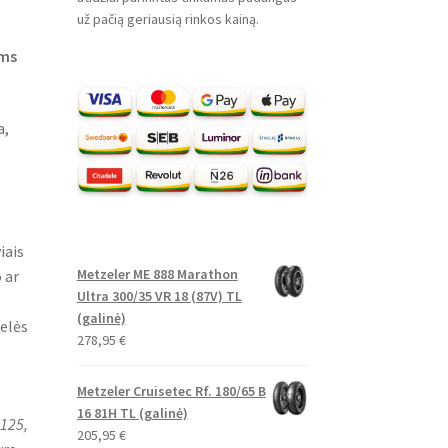
už pačią geriausią rinkos kainą.
ems
a,
iais
Metzeler ME 888 Marathon
 ar
Ultra 300/35 VR 18 (87V) TL
(galinė)
elės
278,95
€
Metzeler Cruisetec Rf. 180/65 B
16 81H TL (galinė)
125,
205,95
€