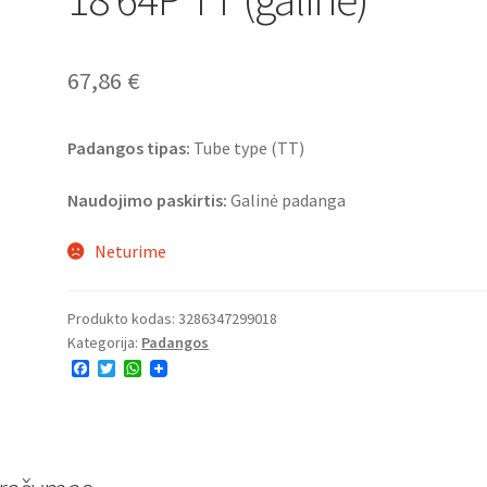
67,86
€
Padangos tipas:
Tube type (TT)
Naudojimo paskirtis:
Galinė padanga
Neturime
Produkto kodas:
3286347299018
Kategorija:
Padangos
F
T
W
a
w
h
c
i
a
e
t
t
b
t
s
o
e
A
o
r
p