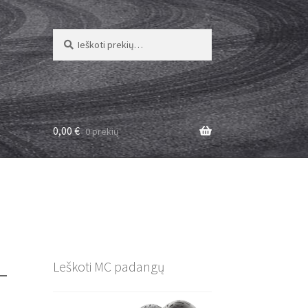
Ieškoti:
Ieškoti
0,00
€
0 prekių
–
Leškoti MC padangų