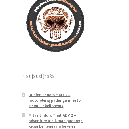
Naujausi įrašai
Dunlop ScootSmart 2 –
motorolerių padanga miesto
eismui ir kelionėms
Mitas Enduro Trail-ADV 2 –
adventure ir all-road padanga
keliui bei lengvam bekelės