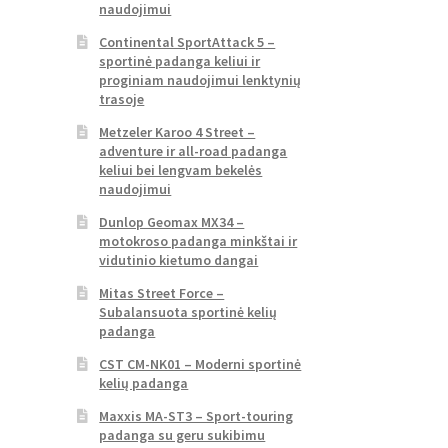
naudojimui
Continental SportAttack 5 –
sportinė padanga keliui ir
proginiam naudojimui lenktynių
trasoje
Metzeler Karoo 4 Street –
adventure ir all-road padanga
keliui bei lengvam bekelės
naudojimui
Dunlop Geomax MX34 –
motokroso padanga minkštai ir
vidutinio kietumo dangai
Mitas Street Force –
Subalansuota sportinė kelių
padanga
CST CM-NK01 – Moderni sportinė
kelių padanga
Maxxis MA-ST3 – Sport-touring
padanga su geru sukibimu