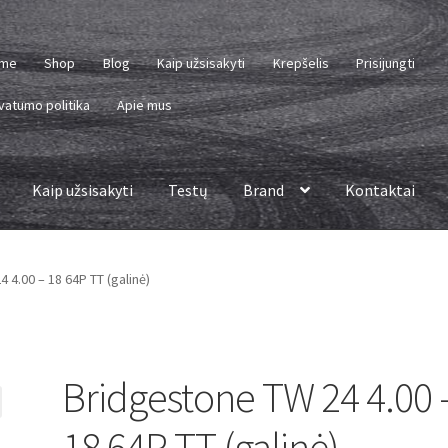
me
Shop
Blog
Kaip užsisakyti
Krepšelis
Prisijungti
vatumo politika
Apie mus
Kaip užsisakyti
Testų
Brand
Kontaktai
 4.00 – 18 64P TT (galinė)
Bridgestone TW 24 4.00 
18 64P TT (galinė)