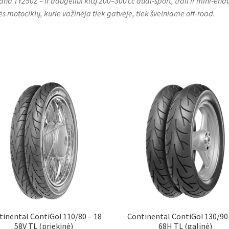
ha TY250Z – ir daugeliui kitų 200–300 cc dual‑sport, trail ir mini‑end
ės motociklų, kurie važinėja tiek gatvėje, tiek švelniame off‑road.
tinental ContiGo! 110/80 – 18
Continental ContiGo! 130/90 
58V TL (priekinė)
68H TL (galinė)