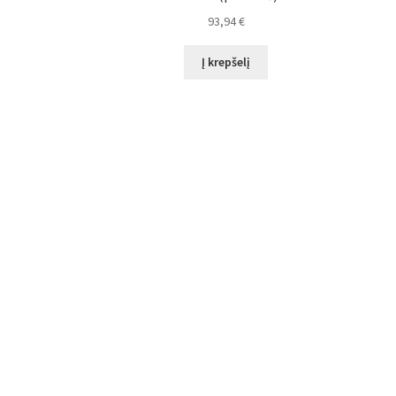
93,94
€
Į krepšelį