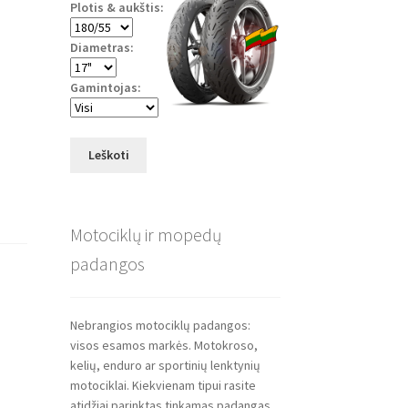
Plotis & aukštis:
Diametras:
Gamintojas:
Leškoti
Motociklų ir mopedų
padangos
Nebrangios motociklų padangos:
visos esamos markės. Motokroso,
kelių, enduro ar sportinių lenktynių
motociklai. Kiekvienam tipui rasite
atidžiai parinktas tinkamas padangas