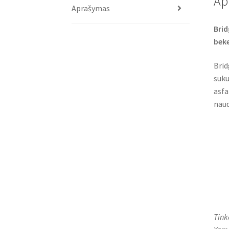
Ap
Aprašymas
Brid
bek
Brid
suku
asfa
naud
Tink