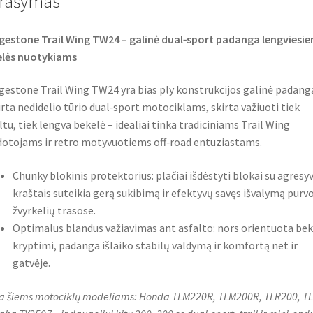
rašymas
k
p
gestone Trail Wing TW24 – galinė dual‑sport padanga lengviesi
elės nuotykiams
gestone Trail Wing TW24 yra bias ply konstrukcijos galinė padang
rta nedidelio tūrio dual‑sport motociklams, skirta važiuoti tiek
ltu, tiek lengva bekelė – idealiai tinka tradiciniams Trail Wing
otojams ir retro motyvuotiems off‑road entuziastams.
Chunky blokinis protektorius: plačiai išdėstyti blokai su agresyv
kraštais suteikia gerą sukibimą ir efektyvų savęs išvalymą purvo
žvyrkelių trasose.
Optimalus blandus važiavimas ant asfalto: nors orientuota bek
kryptimi, padanga išlaiko stabilų valdymą ir komfortą net ir
gatvėje.
a šiems motociklų modeliams: Honda TLM220R, TLM200R, TLR200, TL