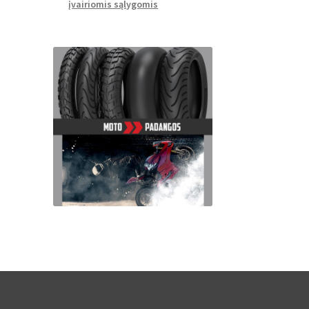
įvairiomis sąlygomis