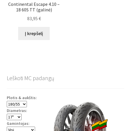
Continental Escape 4.10 –
18 60S TT (galinė)
83,95
€
Į krepšelį
Leškoti MC padangų
Plotis & aukštis:
Diametras:
Gamintojas: