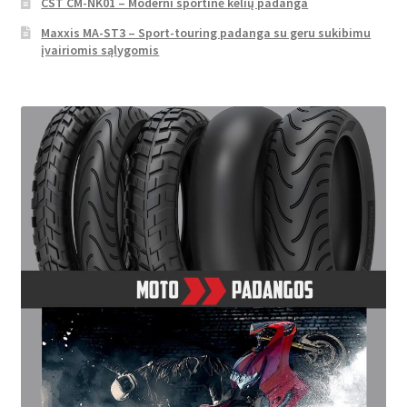
CST CM-NK01 – Moderni sportinė kelių padanga
Maxxis MA-ST3 – Sport-touring padanga su geru sukibimu
įvairiomis sąlygomis