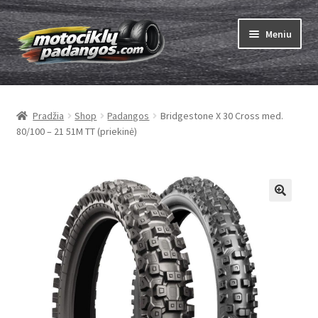
Pereiti
Pereiti
Meniu
prie
prie
meniu
turinio
Išskleist
Padangos
sub-
Pradžia
Shop
Padangos
Bridgestone X 30 Cross med.
menu
Išskleist
Kameros
80/100 – 21 51M TT (priekinė)
sub-
menu
Išskleist
ABC
sub-
menu
Kaip užsisakyti
Testų
Išskleist
Brand
sub-
menu
Kontaktai