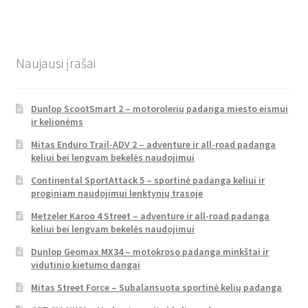
Naujausi įrašai
Dunlop ScootSmart 2 – motorolerių padanga miesto eismui
ir kelionėms
Mitas Enduro Trail-ADV 2 – adventure ir all-road padanga
keliui bei lengvam bekelės naudojimui
Continental SportAttack 5 – sportinė padanga keliui ir
proginiam naudojimui lenktynių trasoje
Metzeler Karoo 4 Street – adventure ir all-road padanga
keliui bei lengvam bekelės naudojimui
Dunlop Geomax MX34 – motokroso padanga minkštai ir
vidutinio kietumo dangai
Mitas Street Force – Subalansuota sportinė kelių padanga