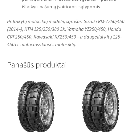
išlaikyti našumą įvairiomis sąlygomis.
Pritaikytų motociklų modelių sąrašas: Suzuki RM-Z250/450
(2014–), KTM 125/250/380 SX, Yamaha YZ250/450, Honda
CRF250/450, Kawasaki KX250/450 – ir daugeliui kitų 125–
450 cc motocross klasės motociklų.
Panašūs produktai