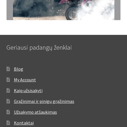
Geriausi padangų ženklai
Blog
My Account
Kaip užsisakyti
Grąžinimai ir pinigų grąžinimas
Užsakymo atšaukimas
Kontaktai