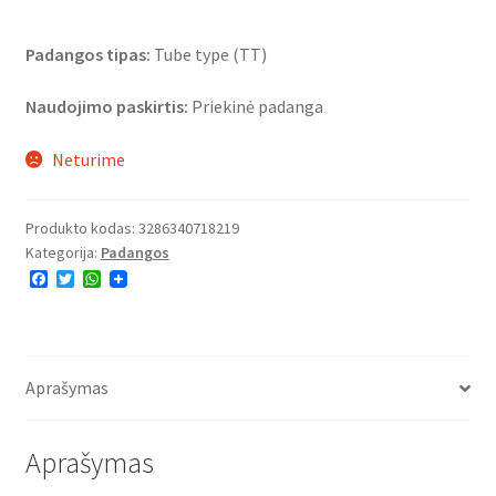
Padangos tipas:
Tube type (TT)
Naudojimo paskirtis:
Priekinė padanga
Neturime
Produkto kodas:
3286340718219
Kategorija:
Padangos
F
T
W
a
w
h
c
i
a
e
t
t
b
t
s
o
e
A
o
r
p
Aprašymas
k
p
Aprašymas