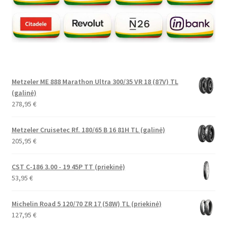
Metzeler ME 888 Marathon Ultra 300/35 VR 18 (87V) TL
(galinė)
278,95
€
Metzeler Cruisetec Rf. 180/65 B 16 81H TL (galinė)
205,95
€
CST C-186 3.00 - 19 45P TT (priekinė)
53,95
€
Michelin Road 5 120/70 ZR 17 (58W) TL (priekinė)
127,95
€