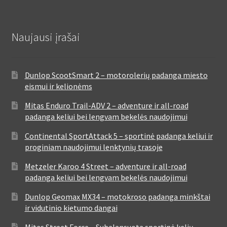
Naujausi įrašai
Dunlop ScootSmart 2 – motorolerių padanga miesto
eismui ir kelionėms
Mitas Enduro Trail-ADV 2 – adventure ir all-road
padanga keliui bei lengvam bekelės naudojimui
Continental SportAttack 5 – sportinė padanga keliui ir
proginiam naudojimui lenktynių trasoje
Metzeler Karoo 4 Street – adventure ir all-road
padanga keliui bei lengvam bekelės naudojimui
Dunlop Geomax MX34 – motokroso padanga minkštai
ir vidutinio kietumo dangai