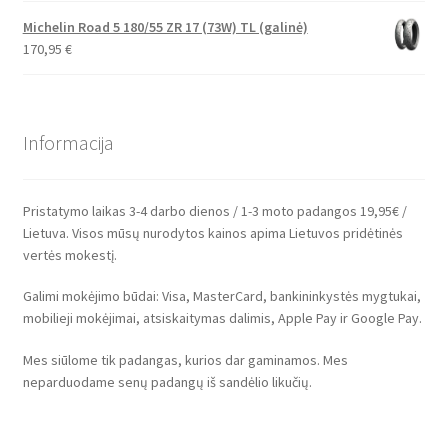
Michelin Road 5 180/55 ZR 17 (73W) TL (galinė)
170,95
€
Informacija
Pristatymo laikas 3-4 darbo dienos / 1-3 moto padangos 19,95€ /
Lietuva. Visos mūsų nurodytos kainos apima Lietuvos pridėtinės
vertės mokestį.
Galimi mokėjimo būdai: Visa, MasterCard, bankininkystės mygtukai,
mobilieji mokėjimai, atsiskaitymas dalimis, Apple Pay ir Google Pay.
Mes siūlome tik padangas, kurios dar gaminamos. Mes
neparduodame senų padangų iš sandėlio likučių.