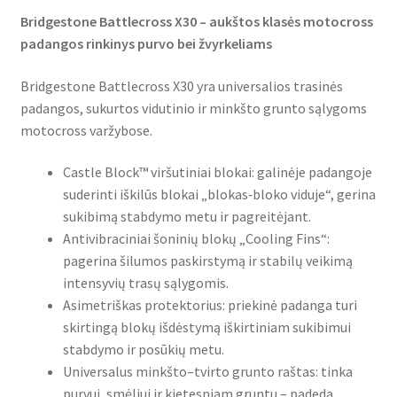
Bridgestone Battlecross X30 – aukštos klasės motocross
padangos rinkinys purvo bei žvyrkeliams
Bridgestone Battlecross X30 yra universalios trasinės
padangos, sukurtos vidutinio ir minkšto grunto sąlygoms
motocross varžybose.
Castle Block™ viršutiniai blokai: galinėje padangoje
suderinti iškilūs blokai „blokas‑bloko viduje“, gerina
sukibimą stabdymo metu ir pagreitėjant.
Antivibraciniai šoninių blokų „Cooling Fins“:
pagerina šilumos paskirstymą ir stabilų veikimą
intensyvių trasų sąlygomis.
Asimetriškas protektorius: priekinė padanga turi
skirtingą blokų išdėstymą iškirtiniam sukibimui
stabdymo ir posūkių metu.
Universalus minkšto–tvirto grunto raštas: tinka
purvui, smėliui ir kietesniam gruntu – padeda