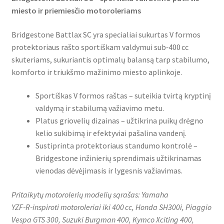
miesto ir priemiesčio motoroleriams
Bridgestone Battlax SC yra specialiai sukurtas V formos
protektoriaus rašto sportiškam valdymui sub‑400 cc
skuteriams, sukuriantis optimalų balansą tarp stabilumo,
komforto ir triukšmo mažinimo miesto aplinkoje.
Sportiškas V formos raštas – suteikia tvirtą kryptinį
valdymą ir stabilumą važiavimo metu.
Platus griovelių dizainas – užtikrina puikų drėgno
kelio sukibimą ir efektyviai pašalina vandenį.
Sustiprinta protektoriaus standumo kontrolė –
Bridgestone inžinierių sprendimais užtikrinamas
vienodas dėvėjimasis ir lygesnis važiavimas.
Pritaikytų motorolerių modelių sąrašas: Yamaha
YZF‑R‑inspiroti motoroleriai iki 400 cc, Honda SH300i, Piaggio
Vespa GTS 300, Suzuki Burgman 400, Kymco Xciting 400,