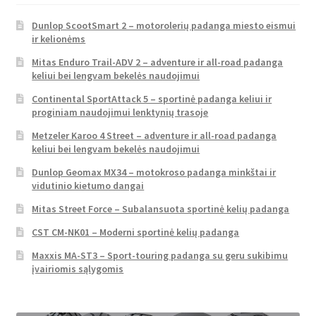
Dunlop ScootSmart 2 – motorolerių padanga miesto eismui
ir kelionėms
Mitas Enduro Trail-ADV 2 – adventure ir all-road padanga
keliui bei lengvam bekelės naudojimui
Continental SportAttack 5 – sportinė padanga keliui ir
proginiam naudojimui lenktynių trasoje
Metzeler Karoo 4 Street – adventure ir all-road padanga
keliui bei lengvam bekelės naudojimui
Dunlop Geomax MX34 – motokroso padanga minkštai ir
vidutinio kietumo dangai
Mitas Street Force – Subalansuota sportinė kelių padanga
CST CM-NK01 – Moderni sportinė kelių padanga
Maxxis MA-ST3 – Sport-touring padanga su geru sukibimu
įvairiomis sąlygomis