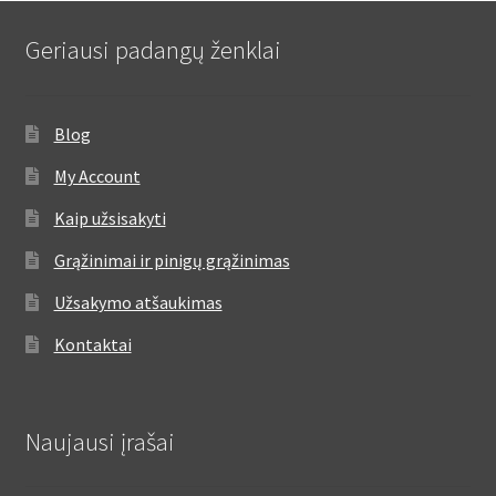
Geriausi padangų ženklai
Blog
My Account
Kaip užsisakyti
Grąžinimai ir pinigų grąžinimas
Užsakymo atšaukimas
Kontaktai
Naujausi įrašai