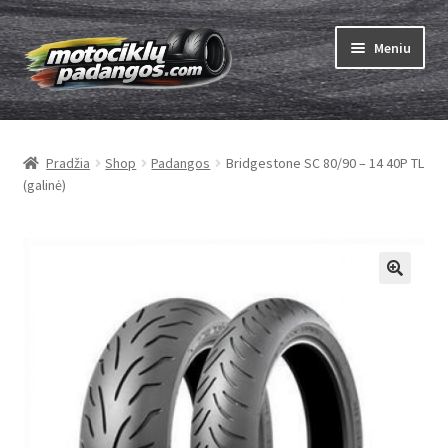
Pereiti
Pereiti
Meniu
prie
prie
meniu
turinio
Išskleist
Padangos
sub-
Pradžia
Shop
Padangos
Bridgestone SC 80/90 – 14 40P TL
menu
Išskleist
Kameros
(galinė)
sub-
menu
Išskleist
ABC
sub-
menu
Kaip užsisakyti
Testų
Išskleist
Brand
sub-
menu
Kontaktai