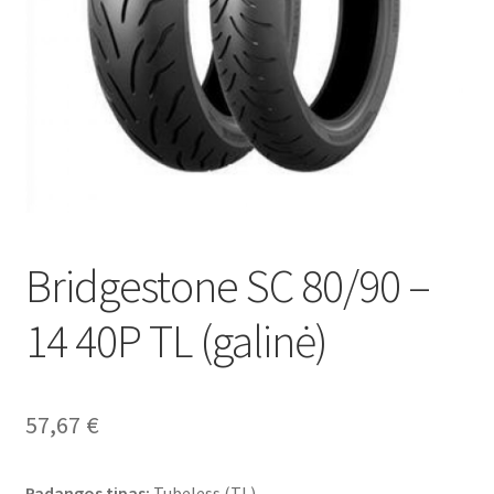
Bridgestone SC 80/90 –
14 40P TL (galinė)
57,67
€
Padangos tipas:
Tubeless (TL)