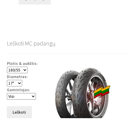
Leškoti MC padangų
Plotis & aukštis:
Diametras:
Gamintojas:
Leškoti