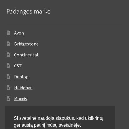
Padangos markė
Avon
Bridgestone
Continental
CST
Dunlop
Heidenau
Maxxis
Metzeler
Ši svetainė naudoja slapukus, kad užtikrintų
Michelin
geriausią patirtį mūsų svetainėje.