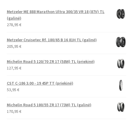
Metzeler ME 888 Marathon Ultra 300/35 VR 18 (87V) TL
(galinė)
278,95
€
Metzeler Cruisetec Rf. 180/65 B 16 81H TL (galinė)
205,95
€
Michelin Road 5 120/70 ZR 17 (58W) TL (priekinė)
127,95
€
CST C-186 3.00 - 19 45P TT (priekinė)
53,95
€
Michelin Road 5 180/55 ZR 17 (73W) TL (galinė)
170,95
€