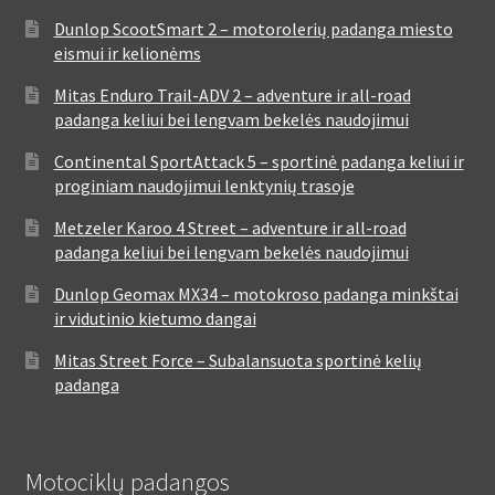
Dunlop ScootSmart 2 – motorolerių padanga miesto
eismui ir kelionėms
Mitas Enduro Trail-ADV 2 – adventure ir all-road
padanga keliui bei lengvam bekelės naudojimui
Continental SportAttack 5 – sportinė padanga keliui ir
proginiam naudojimui lenktynių trasoje
Metzeler Karoo 4 Street – adventure ir all-road
padanga keliui bei lengvam bekelės naudojimui
Dunlop Geomax MX34 – motokroso padanga minkštai
ir vidutinio kietumo dangai
Mitas Street Force – Subalansuota sportinė kelių
padanga
Motociklų padangos