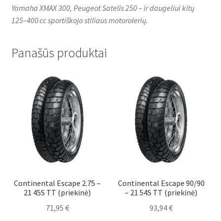
Yamaha XMAX 300, Peugeot Satelis 250 – ir daugeliui kitų
125–400 cc sportiškojo stiliaus motorolerių.
Panašūs produktai
Continental Escape 2.75 –
Continental Escape 90/90
21 45S TT (priekinė)
– 21 54S TT (priekinė)
71,95
€
93,94
€