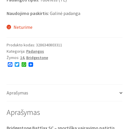
Naudojimo paskirtis:
Galinė padanga
Neturime
Produkto kodas:
3286340803311
Kategorija:
Padangos
Žymos:
14
,
Bridgestone
F
T
W
a
w
h
c
i
a
e
t
t
b
t
s
o
e
A
o
r
p
Aprašymas
k
p
Aprašymas
Bridgestone Battlax SC – sportiška vairavimo patirtis