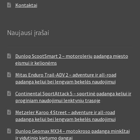
Kontaktai
Naujausi įrašai
Dunlop ScootSmart 2 – motorolerių padanga miesto
eismui ir kelionėms
Mitas Enduro Trail-ADV 2 – adventure ir all-road
padanga keliui bei lengvam bekelės naudojimui
Continental SportAttack 5 – sportinė padanga keliui ir
proginiam naudojimui lenktynių trasoje
Metzeler Karoo 4 Street – adventure ir all-road
padanga keliui bei lengvam bekelės naudojimui
Dunlop Geomax MX34 – motokroso padanga minkštai
ir vidutinio kietumo dangai