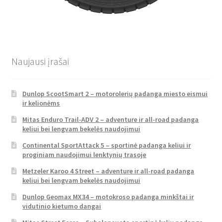
Naujausi įrašai
Dunlop ScootSmart 2 – motorolerių padanga miesto eismui
ir kelionėms
Mitas Enduro Trail-ADV 2 – adventure ir all-road padanga
keliui bei lengvam bekelės naudojimui
Continental SportAttack 5 – sportinė padanga keliui ir
proginiam naudojimui lenktynių trasoje
Metzeler Karoo 4 Street – adventure ir all-road padanga
keliui bei lengvam bekelės naudojimui
Dunlop Geomax MX34 – motokroso padanga minkštai ir
vidutinio kietumo dangai