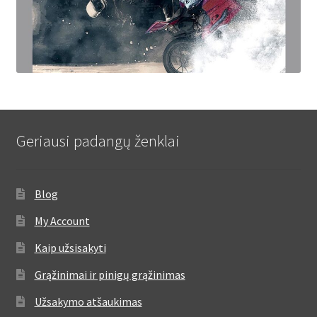
Geriausi padangų ženklai
Blog
My Account
Kaip užsisakyti
Grąžinimai ir pinigų grąžinimas
Užsakymo atšaukimas