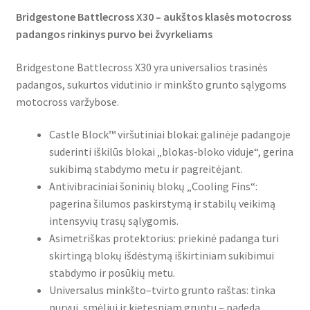
Bridgestone Battlecross X30 – aukštos klasės motocross
padangos rinkinys purvo bei žvyrkeliams
Bridgestone Battlecross X30 yra universalios trasinės
padangos, sukurtos vidutinio ir minkšto grunto sąlygoms
motocross varžybose.
Castle Block™ viršutiniai blokai: galinėje padangoje
suderinti iškilūs blokai „blokas‑bloko viduje“, gerina
sukibimą stabdymo metu ir pagreitėjant.
Antivibraciniai šoninių blokų „Cooling Fins“:
pagerina šilumos paskirstymą ir stabilų veikimą
intensyvių trasų sąlygomis.
Asimetriškas protektorius: priekinė padanga turi
skirtingą blokų išdėstymą iškirtiniam sukibimui
stabdymo ir posūkių metu.
Universalus minkšto–tvirto grunto raštas: tinka
purvui, smėliui ir kietesniam gruntu – padeda