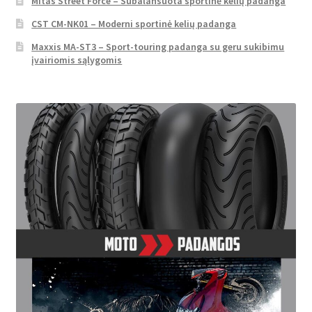
Mitas Street Force – Subalansuota sportinė kelių padanga
CST CM-NK01 – Moderni sportinė kelių padanga
Maxxis MA-ST3 – Sport-touring padanga su geru sukibimu
įvairiomis sąlygomis