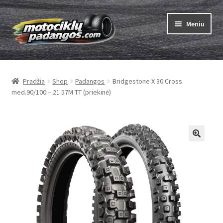
Pereiti
Pereiti
Meniu
prie
prie
meniu
turinio
Išskleist
Padangos
sub-
Pradžia
Shop
Padangos
Bridgestone X 30 Cross
menu
Išskleist
Kameros
med.90/100 – 21 57M TT (priekinė)
sub-
menu
Išskleist
ABC
sub-
menu
Kaip užsisakyti
Testų
Išskleist
Brand
sub-
menu
Kontaktai