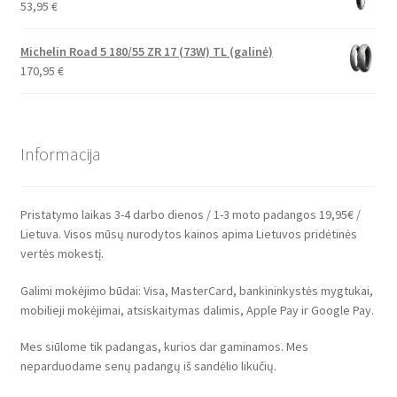
53,95
€
Michelin Road 5 180/55 ZR 17 (73W) TL (galinė)
170,95
€
Informacija
Pristatymo laikas 3-4 darbo dienos / 1-3 moto padangos 19,95€ /
Lietuva. Visos mūsų nurodytos kainos apima Lietuvos pridėtinės
vertės mokestį.
Galimi mokėjimo būdai: Visa, MasterCard, bankininkystės mygtukai,
mobilieji mokėjimai, atsiskaitymas dalimis, Apple Pay ir Google Pay.
Mes siūlome tik padangas, kurios dar gaminamos. Mes
neparduodame senų padangų iš sandėlio likučių.