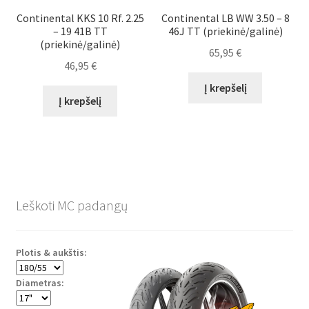
Continental KKS 10 Rf. 2.25
Continental LB WW 3.50 – 8
– 19 41B TT
46J TT (priekinė/galinė)
(priekinė/galinė)
65,95
€
46,95
€
Į krepšelį
Į krepšelį
Leškoti MC padangų
Plotis & aukštis:
Diametras: