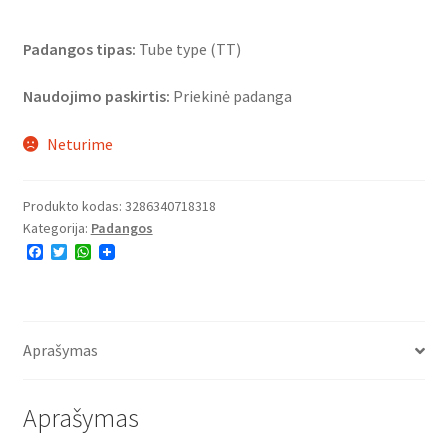
Padangos tipas:
Tube type (TT)
Naudojimo paskirtis:
Priekinė padanga
Neturime
Produkto kodas:
3286340718318
Kategorija:
Padangos
F
T
W
a
w
h
c
i
a
e
t
t
b
t
s
o
e
A
o
r
p
Aprašymas
k
p
Aprašymas