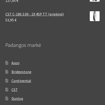
127,95
€
CST C-186 3.00 - 19 45P TT (priekinė)
53,95
€
Padangos markė
Avon
Bridgestone
Continental
CST
Dunlop