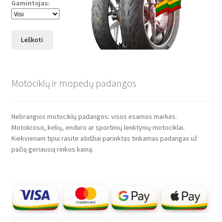
Gamintojas:
Leškoti
Motociklų ir mopedų padangos
Nebrangios motociklų padangos: visos esamos markės.
Motokroso, kelių, enduro ar sportinių lenktynių motociklai.
Kiekvienam tipui rasite atidžiai parinktas tinkamas padangas už
pačią geriausią rinkos kainą.