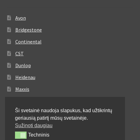
Avon
Bridgestone
Continental
CST
Dunlop
Heidenau
Maxxis
Metzeler
Ši svetainė naudoja slapukus, kad užtikrintų
Michelin
geriausią patirtį mūsų svetainėje.
Mitas
Sužinoti daugiau
Techninis
Techninis
Pirelli