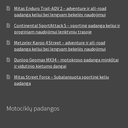
Mitas Enduro Trail-ADV 2 – adventure ir all-road
padanga keliui bei lengvam bekelės naudojimui
Continental SportAttack 5 – sportinė padanga keliui ir
proginiam naudojimui lenktynių trasoje
Metzeler Karoo 4 Street – adventure ir all-road
padanga keliui bei lengvam bekelės naudojimui
Dunlop Geomax MX34 – motokroso padanga minkštai
ir vidutinio kietumo dangai
Mitas Street Force – Subalansuota sportinė kelių
padanga
Motociklų padangos