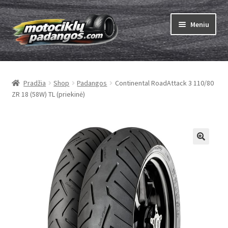
Pereiti
Pereiti
Meniu
prie
prie
meniu
turinio
Išskleist
Padangos
sub-
Pradžia
Shop
Padangos
Continental RoadAttack 3 110/80
menu
Išskleist
Kameros
ZR 18 (58W) TL (priekinė)
sub-
menu
Išskleist
ABC
sub-
menu
Kaip užsisakyti
Testų
Išskleist
Brand
sub-
menu
Kontaktai