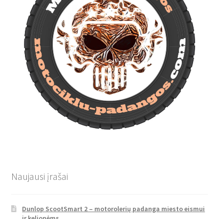
Naujausi įrašai
Dunlop ScootSmart 2 – motorolerių padanga miesto eismui
ir kelionėms