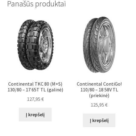
Panašūs produktai
Continental TKC 80 (M+S)
Continental ContiGo!
130/80 – 17 65T TL (galinė)
110/80 – 18 58V TL
(priekinė)
127,95
€
125,95
€
Į krepšelį
Į krepšelį