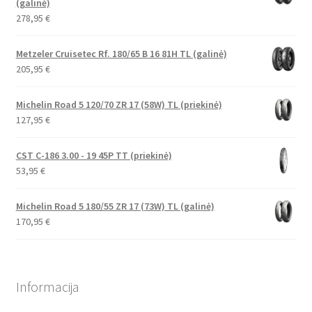
(galinė)
278,95
€
Metzeler Cruisetec Rf. 180/65 B 16 81H TL (galinė)
205,95
€
Michelin Road 5 120/70 ZR 17 (58W) TL (priekinė)
127,95
€
CST C-186 3.00 - 19 45P TT (priekinė)
53,95
€
Michelin Road 5 180/55 ZR 17 (73W) TL (galinė)
170,95
€
Informacija