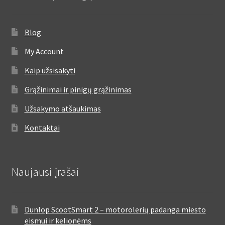
Blog
My Account
Kaip užsisakyti
Grąžinimai ir pinigų grąžinimas
Užsakymo atšaukimas
Kontaktai
Naujausi įrašai
Dunlop ScootSmart 2 – motorolerių padanga miesto
eismui ir kelionėms