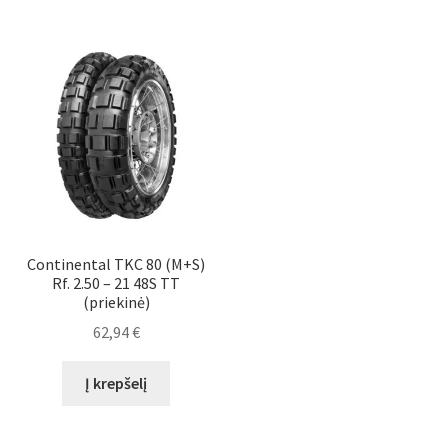
Continental TKC 80 (M+S)
Rf. 2.50 – 21 48S TT
(priekinė)
62,94
€
Į krepšelį