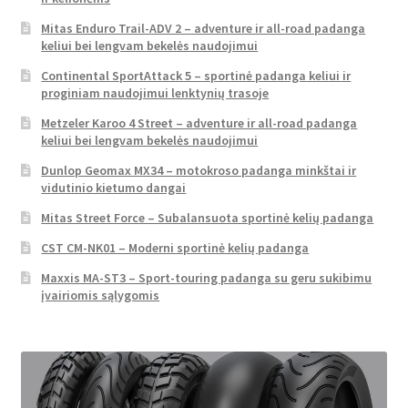
Mitas Enduro Trail-ADV 2 – adventure ir all-road padanga
keliui bei lengvam bekelės naudojimui
Continental SportAttack 5 – sportinė padanga keliui ir
proginiam naudojimui lenktynių trasoje
Metzeler Karoo 4 Street – adventure ir all-road padanga
keliui bei lengvam bekelės naudojimui
Dunlop Geomax MX34 – motokroso padanga minkštai ir
vidutinio kietumo dangai
Mitas Street Force – Subalansuota sportinė kelių padanga
CST CM-NK01 – Moderni sportinė kelių padanga
Maxxis MA-ST3 – Sport-touring padanga su geru sukibimu
įvairiomis sąlygomis