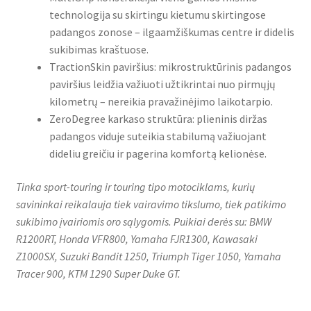
technologija su skirtingu kietumu skirtingose
padangos zonose – ilgaamžiškumas centre ir didelis
sukibimas kraštuose.
TractionSkin paviršius: mikrostruktūrinis padangos
paviršius leidžia važiuoti užtikrintai nuo pirmųjų
kilometrų – nereikia pravažinėjimo laikotarpio.
ZeroDegree karkaso struktūra: plieninis diržas
padangos viduje suteikia stabilumą važiuojant
dideliu greičiu ir pagerina komfortą kelionėse.
Tinka sport-touring ir touring tipo motociklams, kurių
savininkai reikalauja tiek vairavimo tikslumo, tiek patikimo
sukibimo įvairiomis oro sąlygomis. Puikiai derės su: BMW
R1200RT, Honda VFR800, Yamaha FJR1300, Kawasaki
Z1000SX, Suzuki Bandit 1250, Triumph Tiger 1050, Yamaha
Tracer 900, KTM 1290 Super Duke GT.