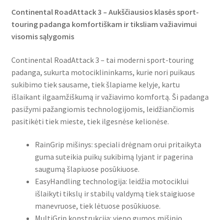
Continental RoadAttack 3 – Aukščiausios klasės sport-
touring padanga komfortiškam ir tiksliam važiavimui
visomis sąlygomis
Continental RoadAttack 3 – tai moderni sport-touring
padanga, sukurta motociklininkams, kurie nori puikaus
sukibimo tiek sausame, tiek šlapiame kelyje, kartu
išlaikant ilgaamžiškumą ir važiavimo komfortą. Ši padanga
pasižymi pažangiomis technologijomis, leidžiančiomis
pasitikėti tiek mieste, tiek ilgesnėse kelionėse.
RainGrip mišinys: speciali drėgnam orui pritaikyta
guma suteikia puikų sukibimą lyjant ir pagerina
saugumą šlapiuose posūkiuose.
EasyHandling technologija: leidžia motociklui
išlaikyti tikslų ir stabilų valdymą tiek staigiuose
manevruose, tiek lėtuose posūkiuose.
MultiGrip konstrukcija: vieno gumos mišinio