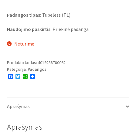
Padangos tipas:
Tubeless (TL)
Naudojimo paskirtis:
Priekinė padanga
Neturime
Produkto kodas:
4019238780062
Kategorija:
Padangos
F
T
W
a
w
h
c
i
a
e
t
t
b
t
s
o
e
A
o
r
p
Aprašymas
k
p
Aprašymas