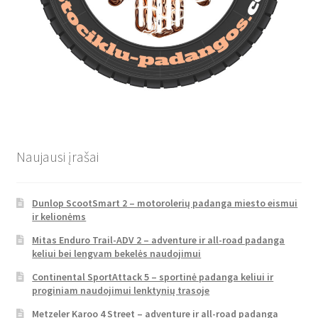
Naujausi įrašai
Dunlop ScootSmart 2 – motorolerių padanga miesto eismui
ir kelionėms
Mitas Enduro Trail-ADV 2 – adventure ir all-road padanga
keliui bei lengvam bekelės naudojimui
Continental SportAttack 5 – sportinė padanga keliui ir
proginiam naudojimui lenktynių trasoje
Metzeler Karoo 4 Street – adventure ir all-road padanga