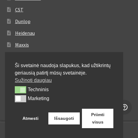
CST
Dunlop
Heidenau
Maxxis
Metzeler
Ši svetainė naudoja slapukus, kad užtikrintų
Michelin
geriausią patirtį mūsų svetainėje.
Mitas
Sužinoti daugiau
Techninis
Techninis
Pirelli
Marketing
Marketing
Shinko
Priimti
Atmesti
Išsaugoti
visus
0
Ieškoti:
Ieškoti