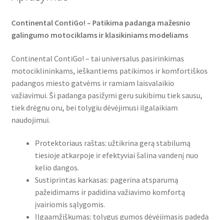
Continental ContiGo! – Patikima padanga mažesnio
galingumo motociklams ir klasikiniams modeliams
Continental ContiGo! – tai universalus pasirinkimas
motociklininkams, ieškantiems patikimos ir komfortiškos
padangos miesto gatvėms ir ramiam laisvalaikio
važiavimui. Ši padanga pasižymi geru sukibimu tiek sausu,
tiek drėgnu oru, bei tolygiu dėvėjimusi ilgalaikiam
naudojimui.
Protektoriaus raštas: užtikrina gerą stabilumą
tiesioje atkarpoje ir efektyviai šalina vandenį nuo
kelio dangos.
Sustiprintas karkasas: pagerina atsparumą
pažeidimams ir padidina važiavimo komfortą
įvairiomis sąlygomis.
Ilgaamžiškumas: tolygus gumos dėvėjimasis padeda