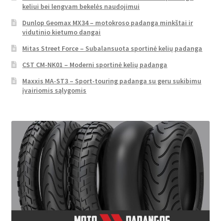
keliui bei lengvam bekelės naudojimui
Dunlop Geomax MX34 – motokroso padanga minkštai ir
vidutinio kietumo dangai
Mitas Street Force – Subalansuota sportinė kelių padanga
CST CM-NK01 – Moderni sportinė kelių padanga
Maxxis MA-ST3 – Sport-touring padanga su geru sukibimu
įvairiomis sąlygomis