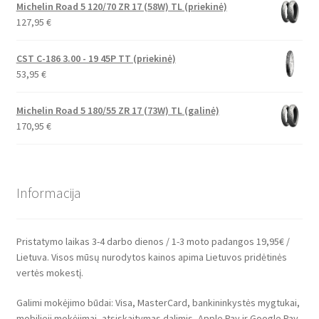
Michelin Road 5 120/70 ZR 17 (58W) TL (priekinė)
127,95
€
CST C-186 3.00 - 19 45P TT (priekinė)
53,95
€
Michelin Road 5 180/55 ZR 17 (73W) TL (galinė)
170,95
€
Informacija
Pristatymo laikas 3-4 darbo dienos / 1-3 moto padangos 19,95€ /
Lietuva. Visos mūsų nurodytos kainos apima Lietuvos pridėtinės
vertės mokestį.
Galimi mokėjimo būdai: Visa, MasterCard, bankininkystės mygtukai,
mobilieji mokėjimai, atsiskaitymas dalimis, Apple Pay ir Google Pay.