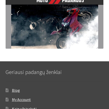
Geriausi padangų ženklai
Blog
My Account
Kaip užsisakyti