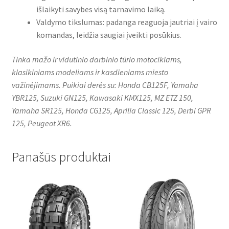
išlaikyti savybes visą tarnavimo laiką.
Valdymo tikslumas: padanga reaguoja jautriai į vairo
komandas, leidžia saugiai įveikti posūkius.
Tinka mažo ir vidutinio darbinio tūrio motociklams,
klasikiniams modeliams ir kasdieniams miesto
važinėjimams. Puikiai derės su: Honda CB125F, Yamaha
YBR125, Suzuki GN125, Kawasaki KMX125, MZ ETZ 150,
Yamaha SR125, Honda CG125, Aprilia Classic 125, Derbi GPR
125, Peugeot XR6.
Panašūs produktai