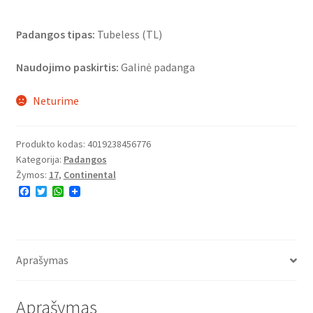
Padangos tipas:
Tubeless (TL)
Naudojimo paskirtis:
Galinė padanga
Neturime
Produkto kodas:
4019238456776
Kategorija:
Padangos
Žymos:
17
,
Continental
F
T
W
a
w
h
c
i
a
e
t
t
b
t
s
o
e
A
o
r
p
Aprašymas
k
p
Aprašymas