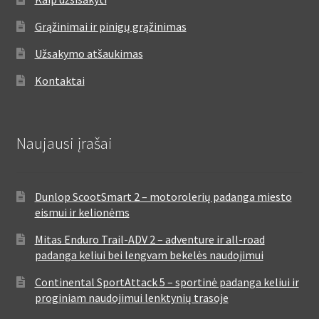
Grąžinimai ir pinigų grąžinimas
Užsakymo atšaukimas
Kontaktai
Naujausi įrašai
Dunlop ScootSmart 2 – motorolerių padanga miesto
eismui ir kelionėms
Mitas Enduro Trail-ADV 2 – adventure ir all-road
padanga keliui bei lengvam bekelės naudojimui
Continental SportAttack 5 – sportinė padanga keliui ir
proginiam naudojimui lenktynių trasoje