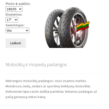
Plotis & aukštis:
Diametras:
Gamintojas:
Leškoti
Motociklų ir mopedų padangos
Nebrangios motociklų padangos: visos esamos markės.
Motokroso, kelių, enduro ar sportinių lenktynių motociklai.
Kiekvienam tipui rasite atidžiai parinktas tinkamas padangas už
pačią geriausią rinkos kainą.