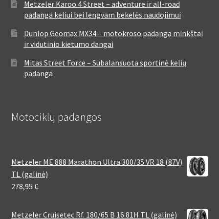
Metzeler Karoo 4 Street – adventure ir all-road
padanga keliui bei lengvam bekelės naudojimui
Dunlop Geomax MX34 – motokroso padanga minkštai
ir vidutinio kietumo dangai
Mitas Street Force – Subalansuota sportinė kelių
padanga
Motociklų padangos
Metzeler ME 888 Marathon Ultra 300/35 VR 18 (87V)
TL (galinė)
278,95
€
Metzeler Cruisetec Rf. 180/65 B 16 81H TL (galinė)