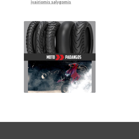
įvairiomis sąlygomis