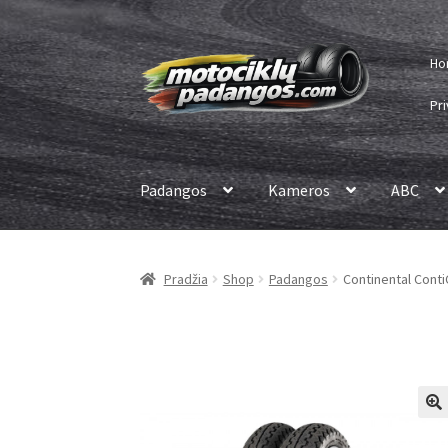
Pereiti
Pereiti
Ho
prie
prie
meniu
turinio
Pri
Padangos
Kameros
ABC
Pradžia
Shop
Padangos
Continental ContiC