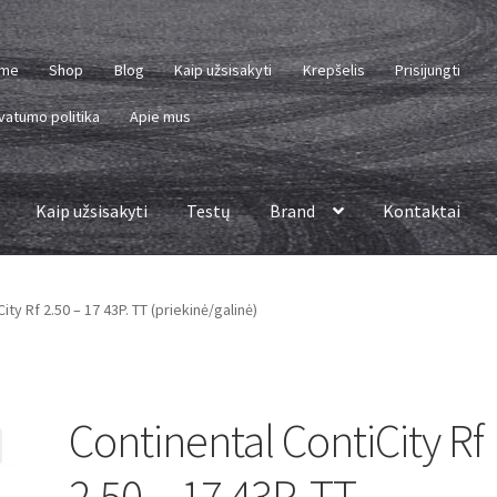
me
Shop
Blog
Kaip užsisakyti
Krepšelis
Prisijungti
vatumo politika
Apie mus
Kaip užsisakyti
Testų
Brand
Kontaktai
ity Rf 2.50 – 17 43P. TT (priekinė/galinė)
Continental ContiCity Rf
2.50 – 17 43P. TT