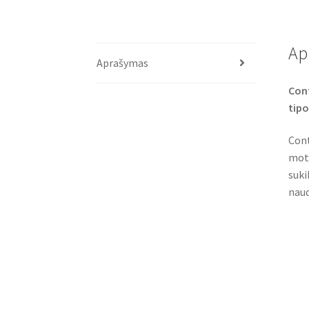
Ap
Aprašymas
Cont
tip
Cont
moto
suki
naud