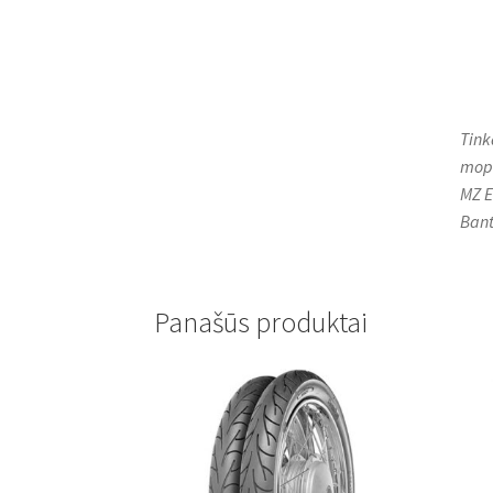
Tink
mope
MZ E
Bant
Panašūs produktai