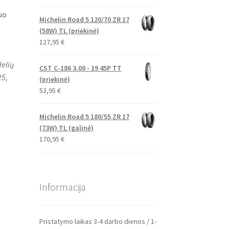
uo
Michelin Road 5 120/70 ZR 17
(58W) TL (priekinė)
127,95
€
delių
CST C-186 3.00 - 19 45P TT
25,
(priekinė)
53,95
€
Michelin Road 5 180/55 ZR 17
(73W) TL (galinė)
170,95
€
Informacija
Pristatymo laikas 3-4 darbo dienos / 1-