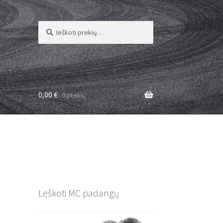
Ieškoti:
Ieškoti
0,00
€
0 prekių
Leškoti MC padangų