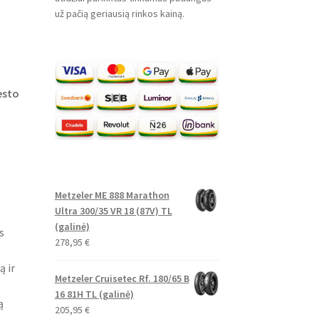
už pačią geriausią rinkos kainą.
esto
Metzeler ME 888 Marathon
Ultra 300/35 VR 18 (87V) TL
(galinė)
s
278,95
€
 ir
Metzeler Cruisetec Rf. 180/65 B
16 81H TL (galinė)
ą
205,95
€