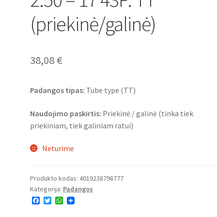
(priekinė/galinė)
38,08
€
Padangos tipas:
Tube type (TT)
Naudojimo paskirtis:
Priekinė / galinė (tinka tiek
priekiniam, tiek galiniam ratui)
Neturime
Produkto kodas:
4019238798777
Kategorija:
Padangos
F
T
W
a
w
h
c
i
a