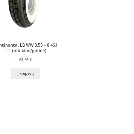
tinental LB WW 3.50 – 8 46J
TT (priekinė/galinė)
65,95
€
Į krepšelį