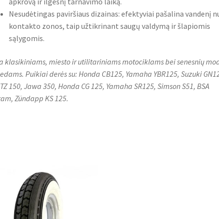
apkrovą ir ilgesnį tarnavimo laiką.
Nesudėtingas paviršiaus dizainas: efektyviai pašalina vandenį n
kontakto zonos, taip užtikrinant saugų valdymą ir šlapiomis
sąlygomis.
a klasikiniams, miesto ir utilitariniams motociklams bei senesnių mo
dams. Puikiai derės su: Honda CB125, Yamaha YBR125, Suzuki GN1
TZ 150, Jawa 350, Honda CG 125, Yamaha SR125, Simson S51, BSA
am, Zündapp KS 125.