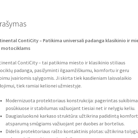
e
t
t
b
t
s
o
e
A
o
r
p
rašymas
k
p
inental ContiCity – Patikima universali padanga klasikinio ir mi
o motociklams
inental ContiCity – tai patikima miesto ir klasikinio stiliaus
ciklų padanga, pasižyminti ilgaamžiškumu, komfortu ir geru
bimu įvairiomis sąlygomis. Ji skirta tiek kasdieniam laisvalaikio
ojimui, tiek ramiai kelionei užmiestyje.
Modernizuota protektoriaus konstrukcija: pagerintas sukibima
posūkiuose ir stabilumas važiuojant tiesiai net ir nelygiu keliu.
Daugiasluoksnė karkaso struktūra: užtikrina padidintą komfortą
atsparumą smūgiams važiuojant per duobes ar bortelius.
Didelis protektoriaus rašto kontaktinis plotas: užtikrina tolygi