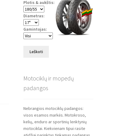
Plotis & aukštis:
Diametras:
Gamintojas:
Leškoti
Motociklų ir mopedų
padangos
Nebrangios motociklų padangos:
visos esamos markės. Motokroso,
kelių, enduro ar sportinių lenktynių
motociklai. Kiekvienam tipui rasite
atidžiai parinktas tinkamas padangas