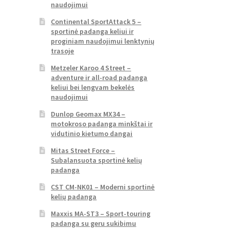
naudojimui
Continental SportAttack 5 –
sportinė padanga keliui ir
proginiam naudojimui lenktynių
trasoje
Metzeler Karoo 4 Street –
adventure ir all-road padanga
keliui bei lengvam bekelės
naudojimui
Dunlop Geomax MX34 –
motokroso padanga minkštai ir
vidutinio kietumo dangai
Mitas Street Force –
Subalansuota sportinė kelių
padanga
CST CM-NK01 – Moderni sportinė
kelių padanga
Maxxis MA-ST3 – Sport-touring
padanga su geru sukibimu