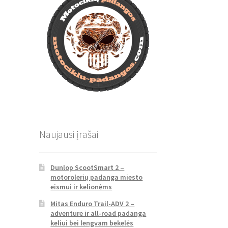
Naujausi įrašai
Dunlop ScootSmart 2 –
motorolerių padanga miesto
eismui ir kelionėms
Mitas Enduro Trail-ADV 2 –
adventure ir all-road padanga
keliui bei lengvam bekelės