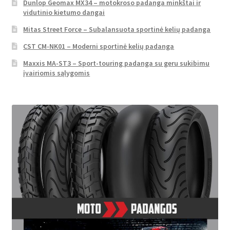
Dunlop Geomax MX34 – motokroso padanga minkštai ir
vidutinio kietumo dangai
Mitas Street Force – Subalansuota sportinė kelių padanga
CST CM-NK01 – Moderni sportinė kelių padanga
Maxxis MA-ST3 – Sport-touring padanga su geru sukibimu
įvairiomis sąlygomis