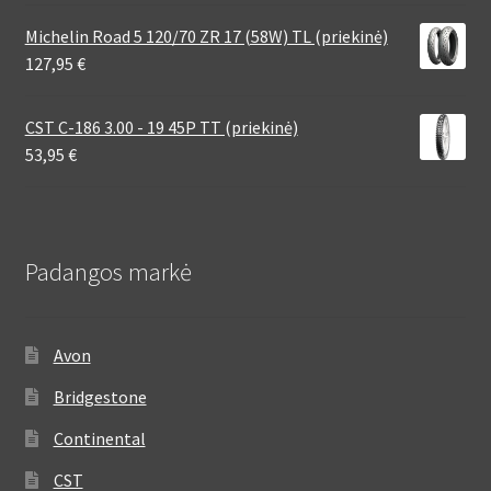
Michelin Road 5 120/70 ZR 17 (58W) TL (priekinė)
127,95
€
CST C-186 3.00 - 19 45P TT (priekinė)
53,95
€
Padangos markė
Avon
Bridgestone
Continental
CST