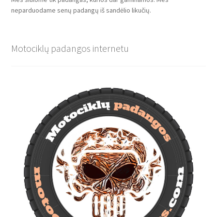
neparduodame senų padangų iš sandėlio likučių.
Motociklų padangos internetu