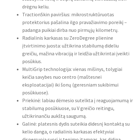
drėgnu keliu.
TractionSkin paviršius: mikrostruktūruotas
protektorius pašalina ilgo pravažiavimo poreikį –
padanga puikiai dirba nuo pirmųjų kilometrų.
Radialinis karkasas su ZeroDegree plienine
įtvirtinimo juosta: užtikrina stabilumą dideliu
greičiu, mažina vibraciją ir leidžia užtikrintai įveikti
posūkius.
MultiGrip technologija: vienas mišinys, tolygiai
keičia savybes nuo centro (maštesnei
eksploatacijai) iki šonų (geresniam sukibimui
posūkiuose).
Priekinė: labiau dėmesio sutelkta į reaguojamumą ir
stabilumą posūkiuose, su V greičio reitingu,
užtikrinančiu aukštą saugumą.
Galinė: platesnis dydis suteikia didesnį kontaktą su
kelio danga, o radialinis karkasas efektyviai
dispersuoja svorį ir tepimo įtampas, kas didina