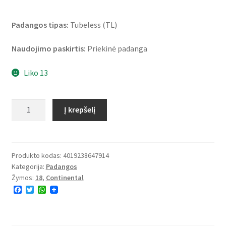
Padangos tipas:
Tubeless (TL)
Naudojimo paskirtis:
Priekinė padanga
Liko 13
produkto
Į krepšelį
kiekis:
Continental
ClassicAttack
90/90
Produkto kodas:
4019238647914
Kategorija:
Padangos
R
Žymos:
18
,
Continental
18
F
T
W
51V
a
w
h
TL
c
i
a
e
t
t
(priekinė)
b
t
s