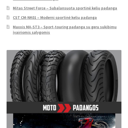
Mitas Street Force – Subalansuota sportinė kelių padanga
CST CM-NK01 – Moderni sportinė kelių padanga
Maxxis MA-ST3 – Sport-touring padanga su geru sukibimu
įvairiomis sąlygomis