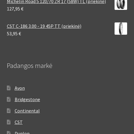
Michelin Road 5 120/70 ZR 17 (58W) TL (priekinė)
127,95
€
CST C-186 3.00 - 19 45P TT (priekinė)
53,95
€
Padangos markė
Avon
Bridgestone
Continental
CST
Dunlop