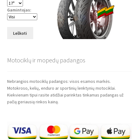
Gamintojas:
Leškoti
Motociklų ir mopedų padangos
Nebrangios motociklų padangos: visos esamos markės.
Motokroso, kelių, enduro ar sportinių lenktynių motociklai.
Kiekvienam tipui rasite atidžiai parinktas tinkamas padangas už
pačią geriausią rinkos kainą.