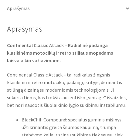
o
e
A
o
r
p
Aprašymas
k
p
Aprašymas
Continental Classic Attack – Radialinė padanga
klasikinėms motociklų ir retro stiliaus mopedams
laisvalaikio važiavimams
Continental Classic Attack – tai radikalus žingsnis
klasikinių ir retro motociklų padangų srityje, derinantis
stilingą dizainą su moderniomis technologijomis. Ji
sukurta tiems, kas trokšta autentiško „vintage” išvaizdos,
bet nori naudotis šiuolaikinio lygio sukibimu ir stabilumu.
BlackChili Compound: specialus guminis mišinys,
užtikrinantis greitą šilumos kaupimą, trumpą
stabdymo kelią ir stiprų sukibimą tiek sausu, tiek