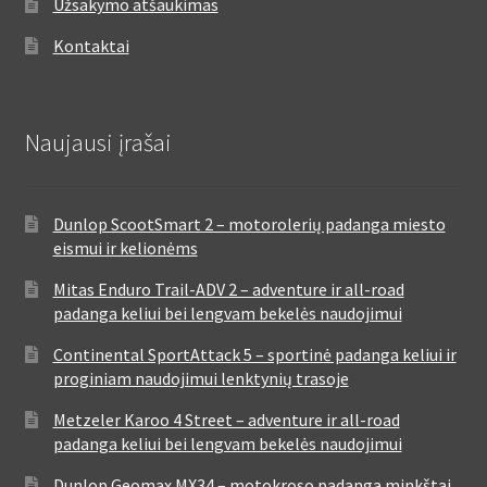
Užsakymo atšaukimas
Kontaktai
Naujausi įrašai
Dunlop ScootSmart 2 – motorolerių padanga miesto
eismui ir kelionėms
Mitas Enduro Trail-ADV 2 – adventure ir all-road
padanga keliui bei lengvam bekelės naudojimui
Continental SportAttack 5 – sportinė padanga keliui ir
proginiam naudojimui lenktynių trasoje
Metzeler Karoo 4 Street – adventure ir all-road
padanga keliui bei lengvam bekelės naudojimui
Dunlop Geomax MX34 – motokroso padanga minkštai