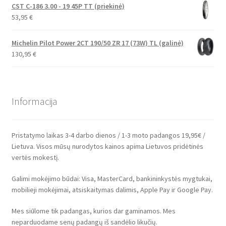
CST C-186 3.00 - 19 45P TT (priekinė)
53,95
€
Michelin Pilot Power 2CT 190/50 ZR 17 (73W) TL (galinė)
130,95
€
Informacija
Pristatymo laikas 3-4 darbo dienos / 1-3 moto padangos 19,95€ /
Lietuva. Visos mūsų nurodytos kainos apima Lietuvos pridėtinės
vertės mokestį.
Galimi mokėjimo būdai: Visa, MasterCard, bankininkystės mygtukai,
mobilieji mokėjimai, atsiskaitymas dalimis, Apple Pay ir Google Pay.
Mes siūlome tik padangas, kurios dar gaminamos. Mes
neparduodame senų padangų iš sandėlio likučių.