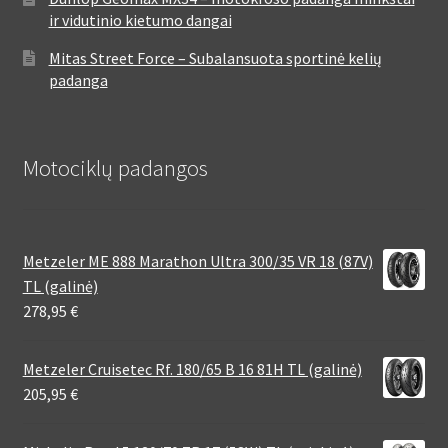
ir vidutinio kietumo dangai
Mitas Street Force – Subalansuota sportinė kelių
padanga
Motociklų padangos
Metzeler ME 888 Marathon Ultra 300/35 VR 18 (87V)
TL (galinė)
278,95
€
Metzeler Cruisetec Rf. 180/65 B 16 81H TL (galinė)
205,95
€