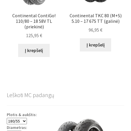
Continental ContiGo!
Continental TKC 80 (M+S)
110/80 – 18 58V TL
5.10 – 17 67S TT (galinė)
(priekinė)
96,95
€
125,95
€
Į krepšelį
Į krepšelį
Leškoti MC padangų
Plotis & aukštis:
Diametras: