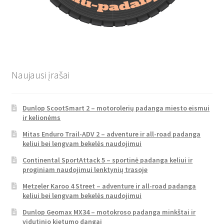
Naujausi įrašai
Dunlop ScootSmart 2 – motorolerių padanga miesto eismui
ir kelionėms
Mitas Enduro Trail-ADV 2 – adventure ir all-road padanga
keliui bei lengvam bekelės naudojimui
Continental SportAttack 5 – sportinė padanga keliui ir
proginiam naudojimui lenktynių trasoje
Metzeler Karoo 4 Street – adventure ir all-road padanga
keliui bei lengvam bekelės naudojimui
Dunlop Geomax MX34 – motokroso padanga minkštai ir
vidutinio kietumo dangai