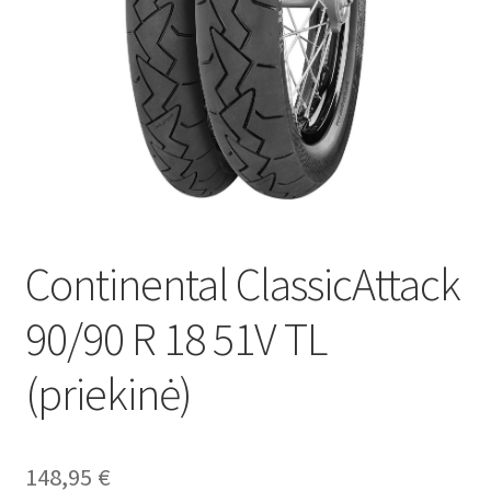
Continental ClassicAttack
90/90 R 18 51V TL
(priekinė)
148,95
€