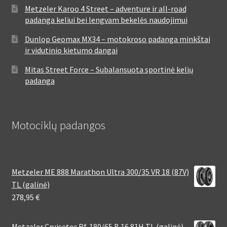
Metzeler Karoo 4 Street – adventure ir all-road
padanga keliui bei lengvam bekelės naudojimui
Dunlop Geomax MX34 – motokroso padanga minkštai
ir vidutinio kietumo dangai
Mitas Street Force – Subalansuota sportinė kelių
padanga
Motociklų padangos
Metzeler ME 888 Marathon Ultra 300/35 VR 18 (87V)
TL (galinė)
278,95
€
Metzeler Cruisetec Rf. 180/65 B 16 81H TL (galinė)