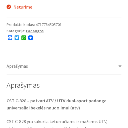
Neturime
Produkto kodas:
4717784505701
Kategorija:
Padangos
F
T
W
a
w
h
c
i
a
e
t
t
b
t
s
o
e
A
o
r
p
Aprašymas
k
p
Aprašymas
CST C‑828 – patvari ATV / UTV dual‑sport padanga
universaliai bekelės naudojimui (atv)
CST C‑828 yra sukurta keturračiams ir mažiems UTV,