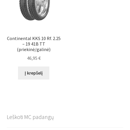
Continental KKS 10 Rf. 2.25
– 19 41B TT
(priekinė/galinė)
46,95
€
Į krepšelį
Leškoti MC padangų