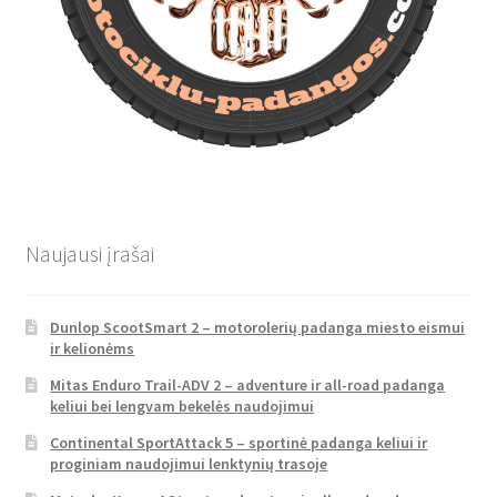
Naujausi įrašai
Dunlop ScootSmart 2 – motorolerių padanga miesto eismui
ir kelionėms
Mitas Enduro Trail-ADV 2 – adventure ir all-road padanga
keliui bei lengvam bekelės naudojimui
Continental SportAttack 5 – sportinė padanga keliui ir
proginiam naudojimui lenktynių trasoje