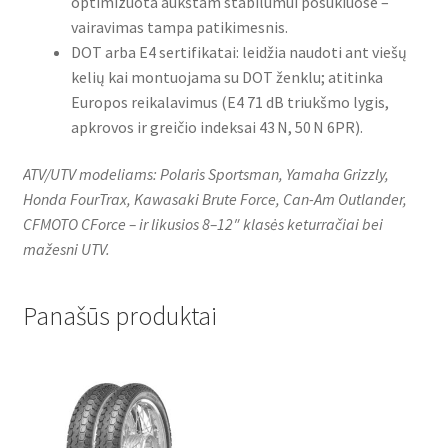
optimizuota aukštam stabilumui posūkiuose –
vairavimas tampa patikimesnis.
DOT arba E4 sertifikatai: leidžia naudoti ant viešų
kelių kai montuojama su DOT ženklu; atitinka
Europos reikalavimus (E4 71 dB triukšmo lygis,
apkrovos ir greičio indeksai 43 N, 50 N 6PR).
ATV/UTV modeliams: Polaris Sportsman, Yamaha Grizzly,
Honda FourTrax, Kawasaki Brute Force, Can-Am Outlander,
CFMOTO CForce – ir likusios 8–12″ klasės keturračiai bei
mažesni UTV.
Panašūs produktai