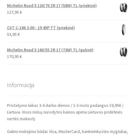
Michelin Road 5 120/70 ZR 17 (58W) TL (priekinė)
127,95
€
CST C-186 3.00 - 19 45P TT (priekinė)
53,95
€
Michelin Road 5 180/55 ZR 17 (73W) TL (galinė)
170,95
€
Informacija
Pristatymo laikas 3-4 darbo dienos / 1-3 moto padangos 19,95€ /
Lietuva. Visos mūsų nurodytos kainos apima Lietuvos pridėtinės
vertės mokestį.
Galimi mokėjimo būdai: Visa, MasterCard, bankininkystės mygtukai,