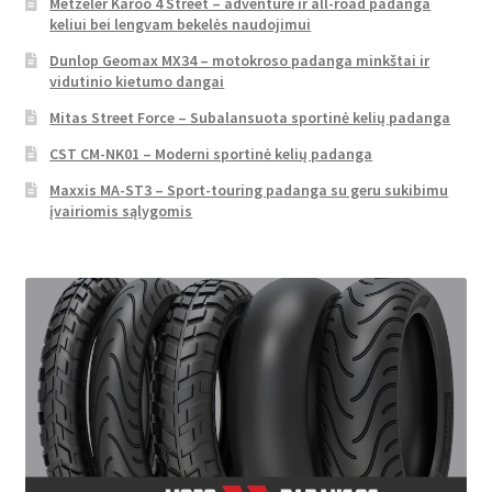
Metzeler Karoo 4 Street – adventure ir all-road padanga
keliui bei lengvam bekelės naudojimui
Dunlop Geomax MX34 – motokroso padanga minkštai ir
vidutinio kietumo dangai
Mitas Street Force – Subalansuota sportinė kelių padanga
CST CM-NK01 – Moderni sportinė kelių padanga
Maxxis MA-ST3 – Sport-touring padanga su geru sukibimu
įvairiomis sąlygomis