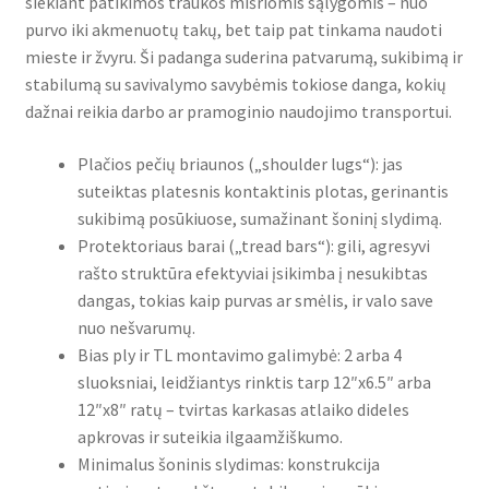
siekiant patikimos traukos mišriomis sąlygomis – nuo
purvo iki akmenuotų takų, bet taip pat tinkama naudoti
mieste ir žvyru. Ši padanga suderina patvarumą, sukibimą ir
stabilumą su savivalymo savybėmis tokiose danga, kokių
dažnai reikia darbo ar pramoginio naudojimo transportui.
Plačios pečių briaunos („shoulder lugs“): jas
suteiktas platesnis kontaktinis plotas, gerinantis
sukibimą posūkiuose, sumažinant šoninį slydimą.
Protektoriaus barai („tread bars“): gili, agresyvi
rašto struktūra efektyviai įsikimba į nesukibtas
dangas, tokias kaip purvas ar smėlis, ir valo save
nuo nešvarumų.
Bias ply ir TL montavimo galimybė: 2 arba 4
sluoksniai, leidžiantys rinktis tarp 12″x6.5″ arba
12″x8″ ratų – tvirtas karkasas atlaiko dideles
apkrovas ir suteikia ilgaamžiškumo.
Minimalus šoninis slydimas: konstrukcija