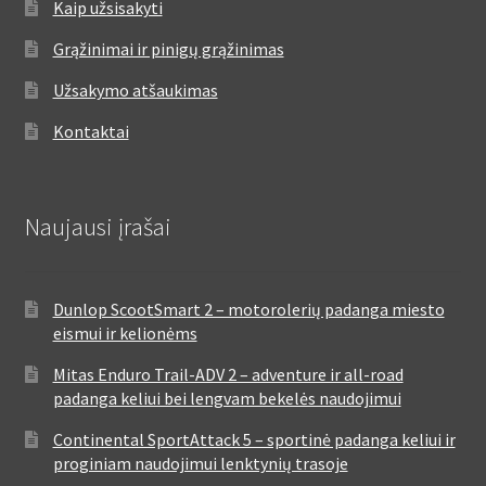
Kaip užsisakyti
Grąžinimai ir pinigų grąžinimas
Užsakymo atšaukimas
Kontaktai
Naujausi įrašai
Dunlop ScootSmart 2 – motorolerių padanga miesto
eismui ir kelionėms
Mitas Enduro Trail-ADV 2 – adventure ir all-road
padanga keliui bei lengvam bekelės naudojimui
Continental SportAttack 5 – sportinė padanga keliui ir
proginiam naudojimui lenktynių trasoje