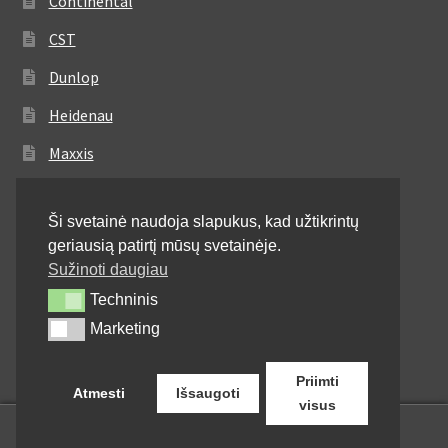
Continental
CST
Dunlop
Heidenau
Maxxis
Metzeler
Ši svetainė naudoja slapukus, kad užtikrintų
Michelin
geriausią patirtį mūsų svetainėje.
Mitas
Sužinoti daugiau
Techninis
Techninis
Pirelli
Marketing
Marketing
Shinko
Priimti
Atmesti
Išsaugoti
visus
0