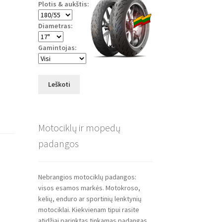
Plotis & aukštis:
Diametras:
Gamintojas:
Leškoti
Motociklų ir mopedų
padangos
Nebrangios motociklų padangos:
visos esamos markės. Motokroso,
kelių, enduro ar sportinių lenktynių
motociklai. Kiekvienam tipui rasite
atidžiai parinktas tinkamas padangas