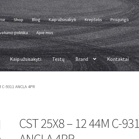
me
Shop
Blog
Kaip užsisakyti
Krepšelis
Prisijungti
vatumo politika
Apie mus
Kaip užsisakyti
Testų
Brand
Kontaktai
M C-9311 ANCLA 4PR
CST 25X8 – 12 44M C-93
ANCLA 4PR