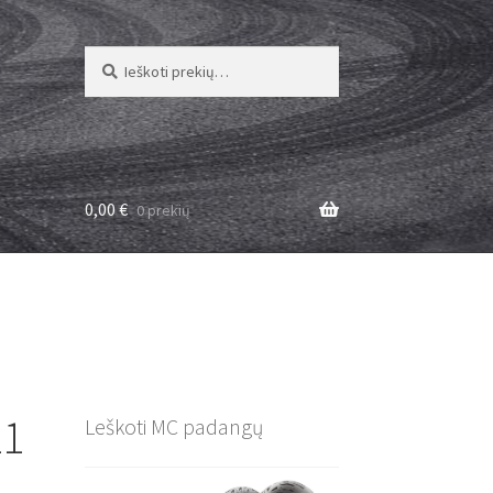
Ieškoti:
Ieškoti
0,00
€
0 prekių
11
Leškoti MC padangų