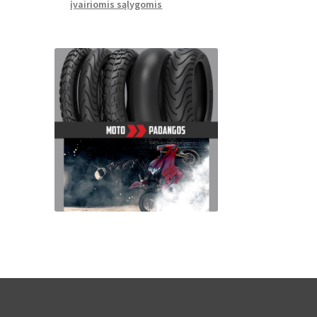
įvairiomis sąlygomis