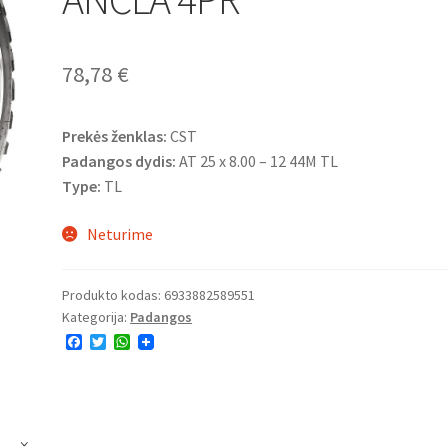
78,78
€
Prekės ženklas:
CST
Padangos dydis:
AT 25 x 8.00 – 12 44M TL
Type:
TL
Neturime
Produkto kodas:
6933882589551
Kategorija:
Padangos
F
T
W
a
w
h
c
i
a
e
t
t
b
t
s
o
e
A
o
r
p