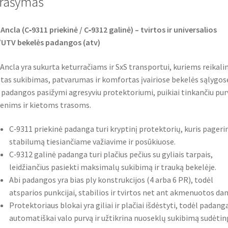
rašymas
k
p
Ancla (C‑9311 priekinė / C‑9312 galinė) – tvirtos ir universalios
UTV bekelės padangos (atv)
Ancla yra sukurta keturračiams ir SxS transportui, kuriems reikali
tas sukibimas, patvarumas ir komfortas įvairiose bekelės sąlygos
 padangos pasižymi agresyviu protektoriumi, puikiai tinkančiu pur
nims ir kietoms trasoms.
C‑9311 priekinė padanga turi kryptinį protektorių, kuris pageri
stabilumą tiesiančiame važiavime ir posūkiuose.
C‑9312 galinė padanga turi plačius pečius su gyliais tarpais,
leidžiančius pasiekti maksimalų sukibimą ir trauką bekelėje.
Abi padangos yra bias ply konstrukcijos (4 arba 6 PR), todėl
atsparios punkcijai, stabilios ir tvirtos net ant akmenuotos da
Protektoriaus blokai yra giliai ir plačiai išdėstyti, todėl padang
automatiškai valo purvą ir užtikrina nuoseklų sukibimą sudėti