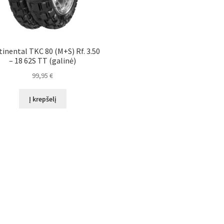
inental TKC 80 (M+S) Rf. 3.50
– 18 62S TT (galinė)
99,95
€
Į krepšelį