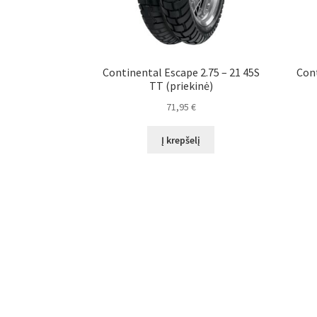
Continental Escape 2.75 – 21 45S
Cont
TT (priekinė)
71,95
€
Į krepšelį