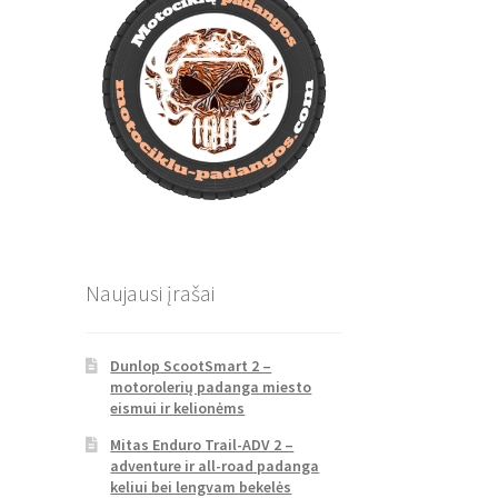
Naujausi įrašai
Dunlop ScootSmart 2 –
motorolerių padanga miesto
eismui ir kelionėms
Mitas Enduro Trail-ADV 2 –
adventure ir all-road padanga
keliui bei lengvam bekelės