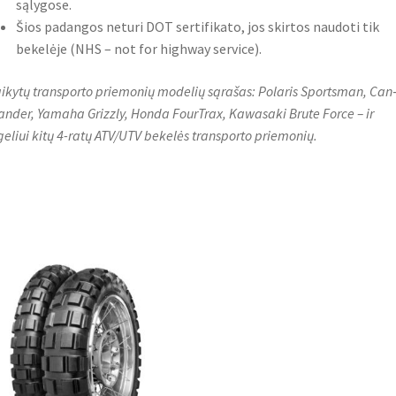
sąlygose.
Šios padangos neturi DOT sertifikato, jos skirtos naudoti tik
bekelėje (NHS – not for highway service).
aikytų transporto priemonių modelių sąrašas: Polaris Sportsman, Ca
ander, Yamaha Grizzly, Honda FourTrax, Kawasaki Brute Force – ir
eliui kitų 4-ratų ATV/UTV bekelės transporto priemonių.