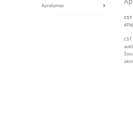
Ap
Aprašymas
CST 
ATV/
CST 
aukš
Šios
akme