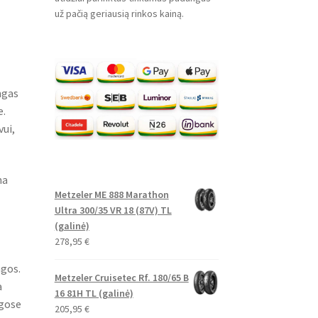
už pačią geriausią rinkos kainą.
ngas
e.
vui,
na
Metzeler ME 888 Marathon
Ultra 300/35 VR 18 (87V) TL
(galinė)
278,95
€
ngos.
Metzeler Cruisetec Rf. 180/65 B
a
16 81H TL (galinė)
ngose
205,95
€