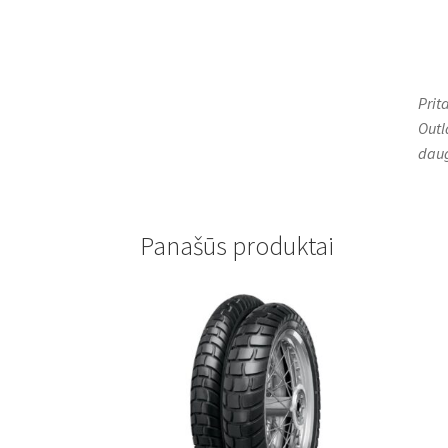
Prit
Outl
daug
Panašūs produktai