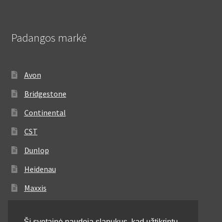
Padangos markė
Avon
Bridgestone
Continental
CST
Dunlop
Heidenau
Maxxis
Metzeler
Ši svetainė naudoja slapukus, kad užtikrintų