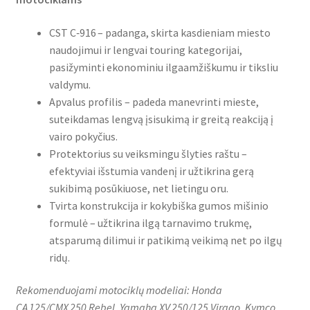
CST C‑916 – padanga, skirta kasdieniam miesto
naudojimui ir lengvai touring kategorijai,
pasižyminti ekonominiu ilgaamžiškumu ir tiksliu
valdymu.
Apvalus profilis – padeda manevrinti mieste,
suteikdamas lengvą įsisukimą ir greitą reakciją į
vairo pokyčius.
Protektorius su veiksmingu šlyties raštu –
efektyviai išstumia vandenį ir užtikrina gerą
sukibimą posūkiuose, net lietingu oru.
Tvirta konstrukcija ir kokybiška gumos mišinio
formulė – užtikrina ilgą tarnavimo trukmę,
atsparumą dilimui ir patikimą veikimą net po ilgų
ridų.
Rekomenduojami motociklų modeliai: Honda
CA 125/CMX 250 Rebel, Yamaha XV 250/125 Virago, Kymco