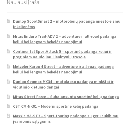
Naujausi įrašai
Dunlop ScootSmart 2 – motorolerių padanga miesto eismui
ir kelionėms
Mitas Enduro Trail-ADV 2 – adventure ir all-road padanga
keliui bei lengvam bekelės naudojimui
Continental SportAttack 5 – sportinė padanga keliui ir
proginiam naudojimui lenktynių trasoje
Metzeler Karoo 4 Street – adventure ir all-road padanga
keliui bei lengvam bekelės naudojimui
Dunlop Geomax MX34 – motokroso padanga minkštai ir
vidutinio kietumo dangai
Mitas Street Force – Subalansuota sportinė kelių padanga
CST CM-NK01 – Moderni sportinė kelių padanga
Maxxis MA-ST3 – Sport-touring padanga su geru sukibimu
įvairiomis sąlygomis