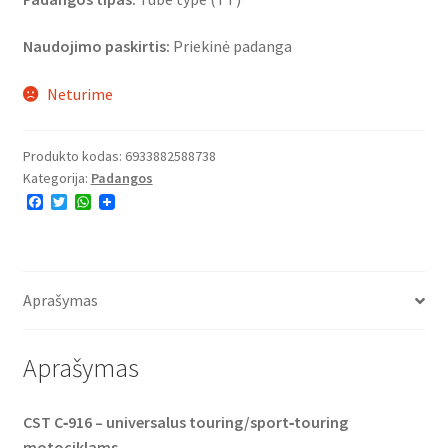
Naudojimo paskirtis:
Priekinė padanga
Neturime
Produkto kodas:
6933882588738
Kategorija:
Padangos
F
T
W
a
w
h
c
i
a
e
t
t
b
t
s
o
e
A
o
r
p
Aprašymas
k
p
Aprašymas
CST C‑916 – universalus touring/sport‑touring
motociklams