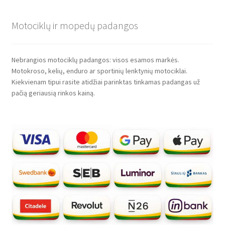
Motociklų ir mopedų padangos
Nebrangios motociklų padangos: visos esamos markės.
Motokroso, kelių, enduro ar sportinių lenktynių motociklai.
Kiekvienam tipui rasite atidžiai parinktas tinkamas padangas už
pačią geriausią rinkos kainą.