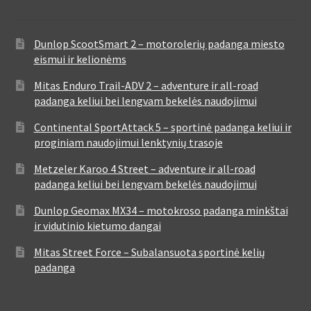
Dunlop ScootSmart 2 – motorolerių padanga miesto
eismui ir kelionėms
Mitas Enduro Trail-ADV 2 – adventure ir all-road
padanga keliui bei lengvam bekelės naudojimui
Continental SportAttack 5 – sportinė padanga keliui ir
proginiam naudojimui lenktynių trasoje
Metzeler Karoo 4 Street – adventure ir all-road
padanga keliui bei lengvam bekelės naudojimui
Dunlop Geomax MX34 – motokroso padanga minkštai
ir vidutinio kietumo dangai
Mitas Street Force – Subalansuota sportinė kelių
padanga