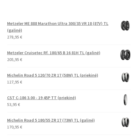
Metzeler ME 888 Marathon Ultra 300/35 VR 18 (87V) TL
(galinė)
278,95
€
Metzeler Cruisetec Rf. 180/65 B 16 81H TL (galinė)
205,95
€
Michelin Road 5 120/70 ZR 17 (58W) TL (priekinė)
127,95
€
CST C-186 3.00 - 19 45P TT (priekinė)
53,95
€
Michelin Road 5 180/55 ZR 17 (73W) TL (galinė)
170,95
€