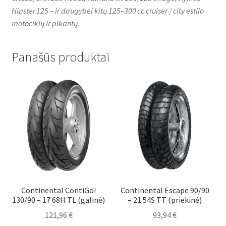
Hipster 125 – ir daugybei kitų 125–300 cc cruiser / city estilo
motociklų ir pikantų.
Panašūs produktai
Continental ContiGo!
Continental Escape 90/90
130/90 – 17 68H TL (galinė)
– 21 54S TT (priekinė)
121,96
€
93,94
€