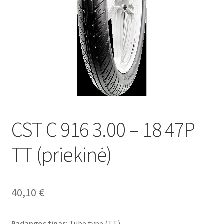
CST C 916 3.00 – 18 47P
TT (priekinė)
40,10
€
Padangos tipas:
Tube type (TT)