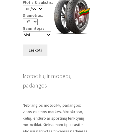
Plotis & aukštis:
Diametras:
Gamintojas:
Leškoti
Motociklų ir mopedų
padangos
Nebrangios motociklų padangos:
visos esamos markės. Motokroso,
kelių, enduro ar sportinių lenktynių
motociklai. Kiekvienam tipui rasite
atidžiai parinktas tinkamas padangas