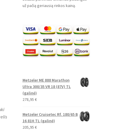
už pačią geriausią rinkos kainą.
Metzeler ME 888 Marathon
Ultra 300/35 VR 18 (87V) TL
(galinė)
278,95
€
uki
Metzeler Cruisetec Rf. 180/65 B
elis
16 81H TL (galinė)
205,95
€