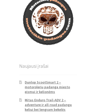
Naujausi įrašai
Dunlop ScootSmart 2 –
motorolerių padanga miesto
eismui ir kelionėms
Mitas Enduro Trail-ADV 2 –
adventure ir all-road padanga
keliui bei lengvam bekelės