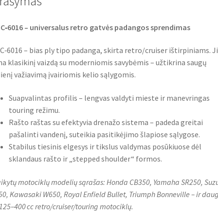
rašymas
k
p
C‑6016 – universalus retro gatvės padangos sprendimas
C‑6016 – bias ply tipo padanga, skirta retro/cruiser ištirpiniams. Ji
na klasikinį vaizdą su moderniomis savybėmis – užtikrina saugų
ienį važiavimą įvairiomis kelio sąlygomis.
Suapvalintas profilis – lengvas valdyti mieste ir manevringas
touring režimu.
Rašto raštas su efektyvia drenažo sistema – padeda greitai
pašalinti vandenį, suteikia pasitikėjimo šlapiose sąlygose.
Stabilus tiesinis elgesys ir tikslus valdymas posūkiuose dėl
sklandaus rašto ir „stepped shoulder“ formos.
aikytų motociklų modelių sąrašas: Honda CB350, Yamaha SR250, Suz
0, Kawasaki W650, Royal Enfield Bullet, Triumph Bonneville – ir daug
 125–400 cc retro/cruiser/touring motociklų.