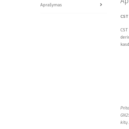
Ap
Aprašymas
CST 
CST 
deri
kasd
Prit
GN25
kitų