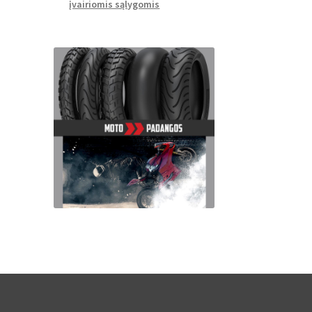
įvairiomis sąlygomis