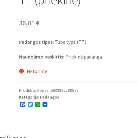
36,81
€
Padangos tipas:
Tube type (TT)
Naudojimo paskirtis:
Priekinė padanga
Neturime
Produkto kodas:
6933882588578
Kategorija:
Padangos
F
T
W
a
w
h
c
i
a
e
t
t
b
t
s
o
e
A
o
r
p