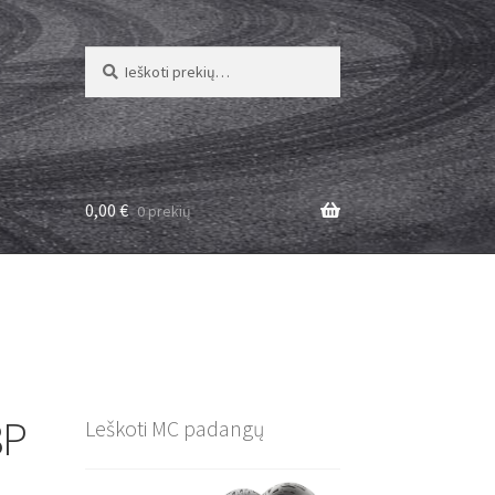
Ieškoti:
Ieškoti
0,00
€
0 prekių
8P
Leškoti MC padangų