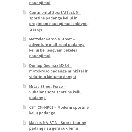
naudojimui
Continental SportAttack 5 –
sportinė padanga keliui ir
proginiam naudojimui lenktynių
trasoje
Metzeler Karoo 4 Street –
adventure ir all-road padanga
keliui bei lengvam bekelės
naudojimui
Dunlop Geomax MX34 –
motokroso padanga minkštai ir
vidutinio kietumo dangai
Mitas Street Force –
Subalansuota sportinė kelių
padanga
CST CM-NK01 – Moderni sportinė
kelių padanga
Maxxis MA-ST3 – Sport-touring
padanga su geru sukibimu