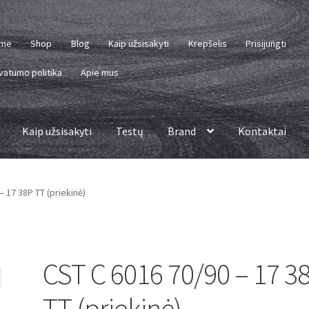
me
Shop
Blog
Kaip užsisakyti
Krepšelis
Prisijungti
vatumo politika
Apie mus
Kaip užsisakyti
Testų
Brand
Kontaktai
– 17 38P TT (priekinė)
CST C 6016 70/90 – 17 3
TT (priekinė)