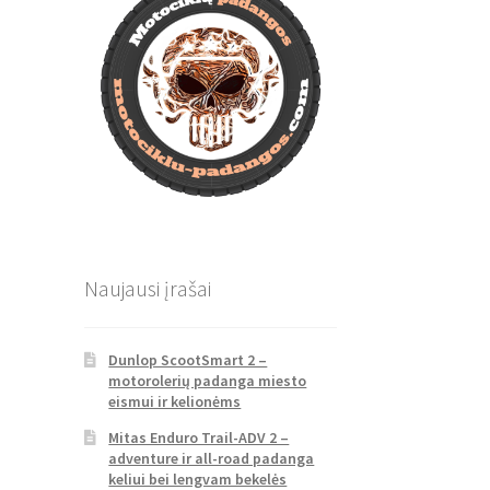
Naujausi įrašai
Dunlop ScootSmart 2 –
motorolerių padanga miesto
eismui ir kelionėms
Mitas Enduro Trail-ADV 2 –
adventure ir all-road padanga
keliui bei lengvam bekelės