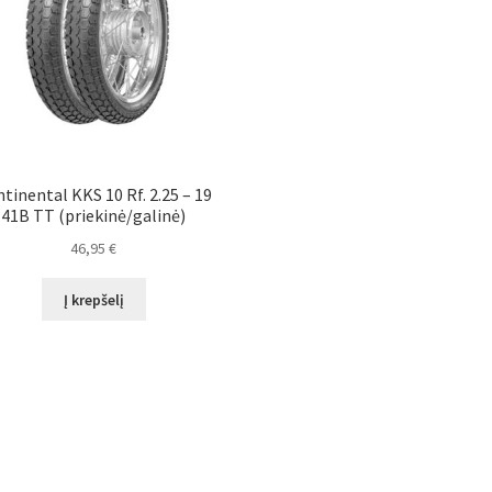
tinental KKS 10 Rf. 2.25 – 19
41B TT (priekinė/galinė)
46,95
€
Į krepšelį