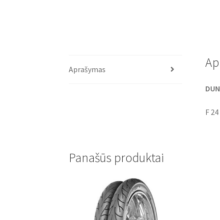
Ap
Aprašymas
DUNL
F 24
Panašūs produktai