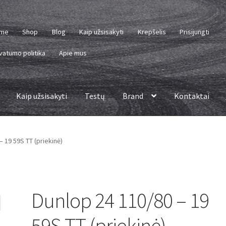
me
Shop
Blog
Kaip užsisakyti
Krepšelis
Prisijungti
vatumo politika
Apie mus
Kaip užsisakyti
Testų
Brand
Kontaktai
– 19 59S TT (priekinė)
Dunlop 24 110/80 – 19
59S TT (priekinė)