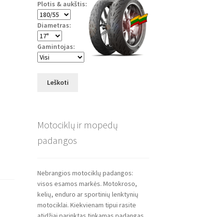
Plotis & aukštis:
Diametras:
Gamintojas:
Leškoti
Motociklų ir mopedų
padangos
Nebrangios motociklų padangos:
visos esamos markės. Motokroso,
kelių, enduro ar sportinių lenktynių
motociklai. Kiekvienam tipui rasite
atidžiai parinktas tinkamas padangas