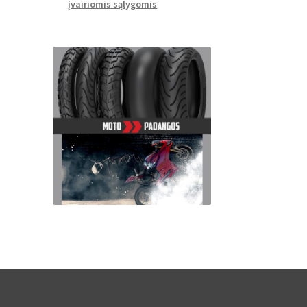
įvairiomis sąlygomis