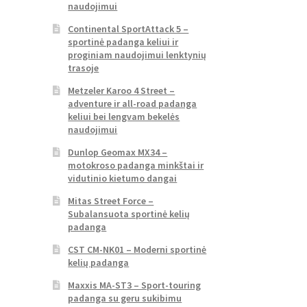
naudojimui
Continental SportAttack 5 –
sportinė padanga keliui ir
proginiam naudojimui lenktynių
trasoje
Metzeler Karoo 4 Street –
adventure ir all-road padanga
keliui bei lengvam bekelės
naudojimui
Dunlop Geomax MX34 –
motokroso padanga minkštai ir
vidutinio kietumo dangai
Mitas Street Force –
Subalansuota sportinė kelių
padanga
CST CM-NK01 – Moderni sportinė
kelių padanga
Maxxis MA-ST3 – Sport-touring
padanga su geru sukibimu