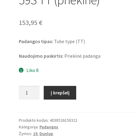
153,95
€
Padangos tipas:
Tube type (TT)
Naudojimo paskirtis:
Priekinė padanga
Liko 8
produkto
Į krepšelį
kiekis:
Dunlop
24
110/80
Produkto kodas:
4038526158321
Kategorija:
Padangos
-
Žymos:
19
,
Dunlop
19