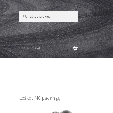
Ieškoti:
Ieškoti
0,00
€
0 prekių
Leškoti MC padangų