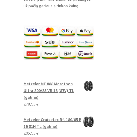
už pačią geriausią rinkos kainą.
Metzeler ME 888 Marathon
Ultra 300/35 VR 18 (87V) TL
(galinė)
278,95
€
Metzeler Cruisetec Rf. 180/65 B
16 81H TL (galinė)
205,95
€