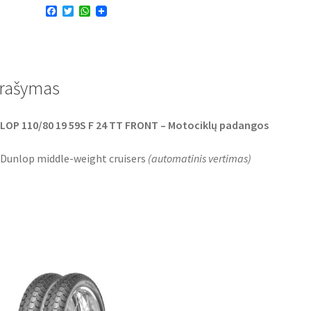
F
T
W
59S
a
w
h
TT
c
i
a
e
t
t
(priekinė)
b
t
s
o
e
A
o
r
p
rašymas
k
p
OP 110/80 19 59S F 24 TT FRONT – Motociklų padangos
 Dunlop middle-weight cruisers
(
automatinis vertimas
)