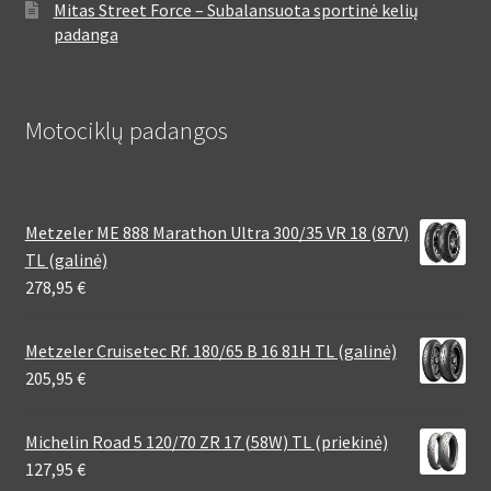
Mitas Street Force – Subalansuota sportinė kelių
padanga
Motociklų padangos
Metzeler ME 888 Marathon Ultra 300/35 VR 18 (87V)
TL (galinė)
278,95
€
Metzeler Cruisetec Rf. 180/65 B 16 81H TL (galinė)
205,95
€
Michelin Road 5 120/70 ZR 17 (58W) TL (priekinė)
127,95
€