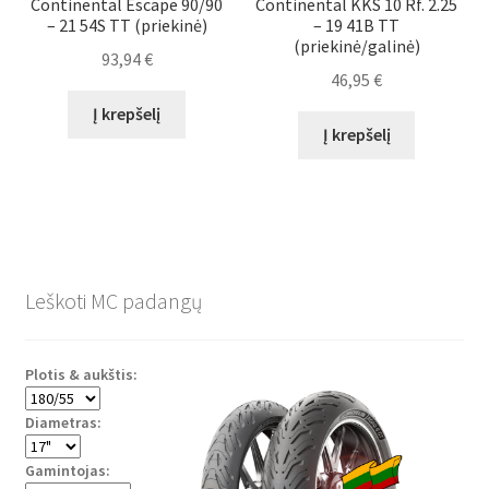
Continental Escape 90/90
Continental KKS 10 Rf. 2.25
– 21 54S TT (priekinė)
– 19 41B TT
(priekinė/galinė)
93,94
€
46,95
€
Į krepšelį
Į krepšelį
Leškoti MC padangų
Plotis & aukštis:
Diametras:
Gamintojas: