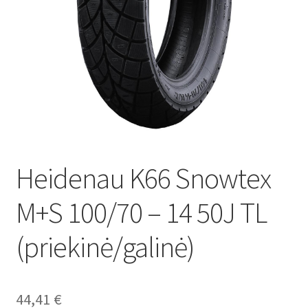
Heidenau K66 Snowtex
M+S 100/70 – 14 50J TL
(priekinė/galinė)
44,41
€