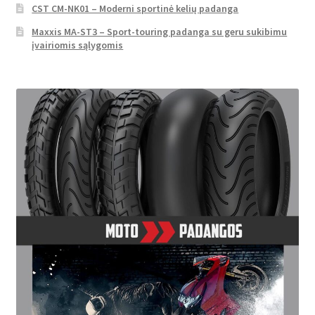
CST CM-NK01 – Moderni sportinė kelių padanga
Maxxis MA-ST3 – Sport-touring padanga su geru sukibimu
įvairiomis sąlygomis