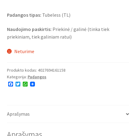
Padangos tipas:
Tubeless (TL)
Naudojimo paskirtis:
Priekinė / galinė (tinka tiek
priekiniam, tiek galiniam ratui)
Neturime
Produkto kodas:
4027694161158
Kategorija:
Padangos
F
T
W
a
w
h
c
i
a
e
t
t
b
t
s
o
e
A
o
r
p
Aprašymas
k
p
Aprašymas