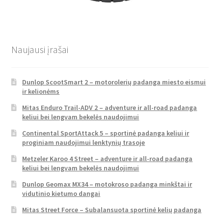
Naujausi įrašai
Dunlop ScootSmart 2 – motorolerių padanga miesto eismui
ir kelionėms
Mitas Enduro Trail-ADV 2 – adventure ir all-road padanga
keliui bei lengvam bekelės naudojimui
Continental SportAttack 5 – sportinė padanga keliui ir
proginiam naudojimui lenktynių trasoje
Metzeler Karoo 4 Street – adventure ir all-road padanga
keliui bei lengvam bekelės naudojimui
Dunlop Geomax MX34 – motokroso padanga minkštai ir
vidutinio kietumo dangai
Mitas Street Force – Subalansuota sportinė kelių padanga