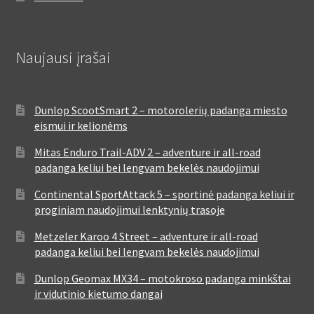
Naujausi įrašai
Dunlop ScootSmart 2 – motorolerių padanga miesto
eismui ir kelionėms
Mitas Enduro Trail-ADV 2 – adventure ir all-road
padanga keliui bei lengvam bekelės naudojimui
Continental SportAttack 5 – sportinė padanga keliui ir
proginiam naudojimui lenktynių trasoje
Metzeler Karoo 4 Street – adventure ir all-road
padanga keliui bei lengvam bekelės naudojimui
Dunlop Geomax MX34 – motokroso padanga minkštai
ir vidutinio kietumo dangai