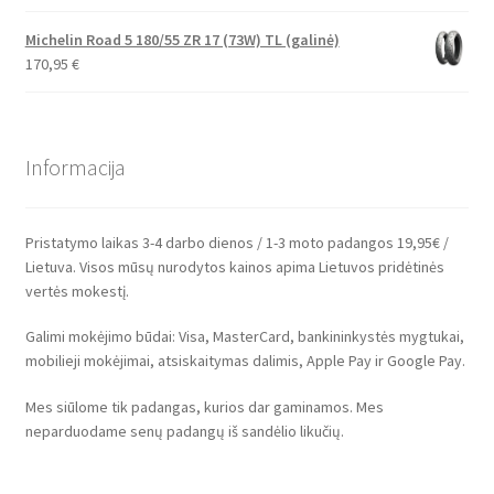
Michelin Road 5 180/55 ZR 17 (73W) TL (galinė)
170,95
€
Informacija
Pristatymo laikas 3-4 darbo dienos / 1-3 moto padangos 19,95€ /
Lietuva. Visos mūsų nurodytos kainos apima Lietuvos pridėtinės
vertės mokestį.
Galimi mokėjimo būdai: Visa, MasterCard, bankininkystės mygtukai,
mobilieji mokėjimai, atsiskaitymas dalimis, Apple Pay ir Google Pay.
Mes siūlome tik padangas, kurios dar gaminamos. Mes
neparduodame senų padangų iš sandėlio likučių.