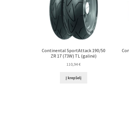
Continental SportAttack 190/50
Con
ZR 17 (73W) TL (galinė)
110,94
€
Į krepšelį