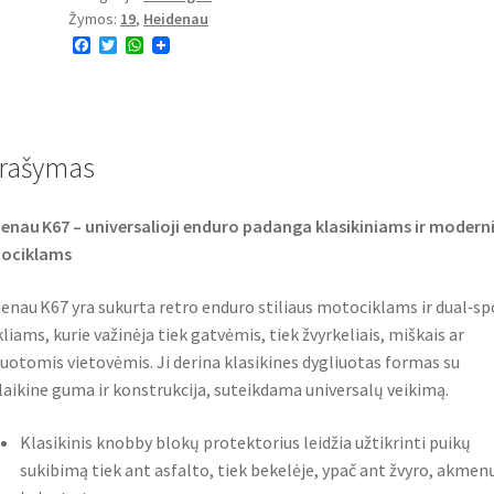
Žymos:
19
,
Heidenau
-
F
T
W
19
a
w
h
54T
c
i
a
e
t
t
TT
b
t
s
o
e
A
(priekinė/galinė)
o
r
p
rašymas
k
p
enau K67 – universalioji enduro padanga klasikiniams ir moder
ociklams
enau K67 yra sukurta retro enduro stiliaus motociklams ir dual‑sp
kliams, kurie važinėja tiek gatvėmis, tiek žvyrkeliais, miškais ar
uotomis vietovėmis. Ji derina klasikines dygliuotas formas su
laikine guma ir konstrukcija, suteikdama universalų veikimą.
Klasikinis knobby blokų protektorius leidžia užtikrinti puikų
sukibimą tiek ant asfalto, tiek bekelėje, ypač ant žvyro, akmen