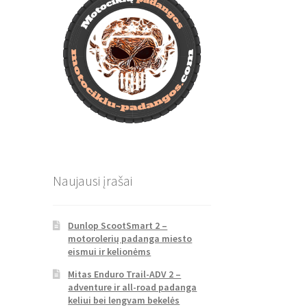
Naujausi įrašai
Dunlop ScootSmart 2 –
motorolerių padanga miesto
eismui ir kelionėms
Mitas Enduro Trail-ADV 2 –
adventure ir all-road padanga
keliui bei lengvam bekelės