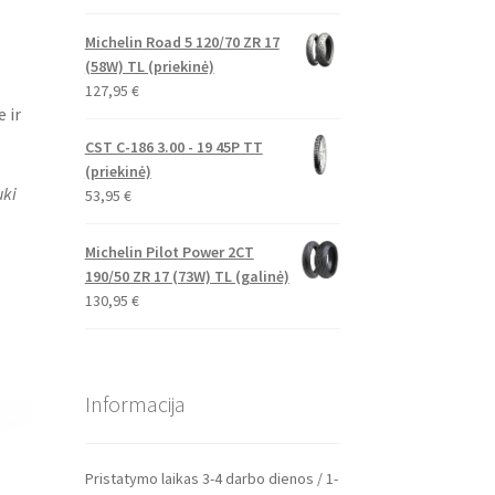
Michelin Road 5 120/70 ZR 17
(58W) TL (priekinė)
127,95
€
 ir
CST C-186 3.00 - 19 45P TT
(priekinė)
uki
53,95
€
Michelin Pilot Power 2CT
190/50 ZR 17 (73W) TL (galinė)
130,95
€
Informacija
Pristatymo laikas 3-4 darbo dienos / 1-