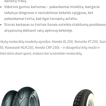
kalvotų trasų.
Vidutinis gumos kietumas – pakankamai minkšta, kad gerai
laikytųsi drėgnose ir nestabiliose bekelės sąlygose, bet
pakankamai tvirta, kad ilgai tarnautų asfaltu.
Storas karkasas su tvirtais šonais suteikia stabilumą posūkiuose
atsparumą didinant ratų apkrovą bekelėje.
aikytų motociklų modelių sąrašas: Honda XL 250, Yamaha XT 250, Suz
50, Kawasaki KLR 250, Honda CRF 250L – ir daugeliui kitų mažo ir
tinio tūrio dual‑sport, enduro bei scrambler motociklų.