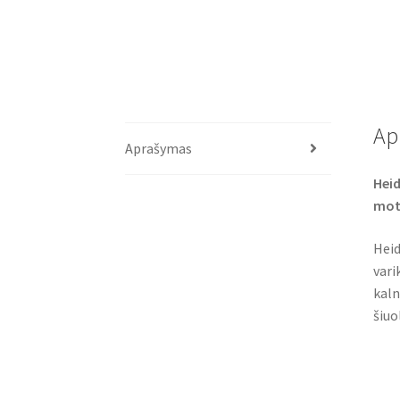
Ap
Aprašymas
Heid
mot
Heid
vari
kaln
šiuo