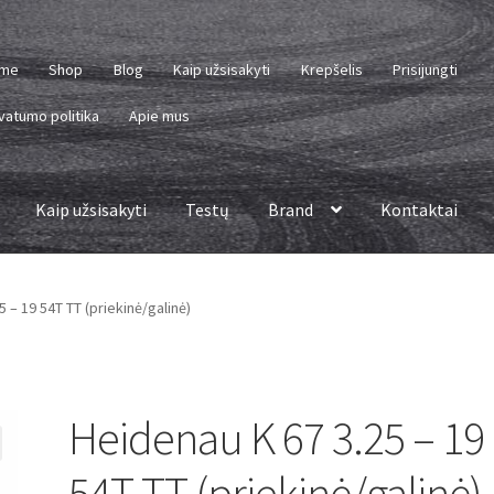
me
Shop
Blog
Kaip užsisakyti
Krepšelis
Prisijungti
vatumo politika
Apie mus
Kaip užsisakyti
Testų
Brand
Kontaktai
 – 19 54T TT (priekinė/galinė)
Heidenau K 67 3.25 – 19
54T TT (priekinė/galinė)