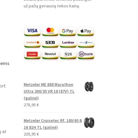
už pačią geriausią rinkos kainą.
niems
Metzeler ME 888 Marathon
ort
Ultra 300/35 VR 18 (87V) TL
(galinė)
278,95
€
Metzeler Cruisetec Rf. 180/65 B
16 81H TL (galinė)
ų ar
205,95
€