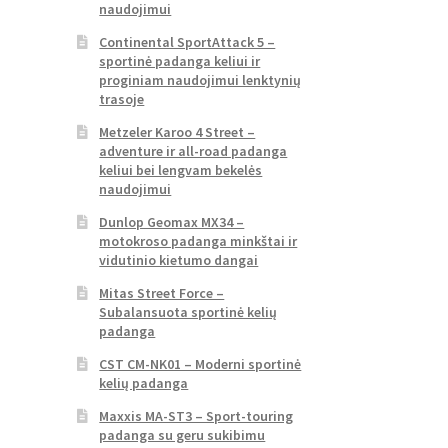
naudojimui
Continental SportAttack 5 –
sportinė padanga keliui ir
proginiam naudojimui lenktynių
trasoje
Metzeler Karoo 4 Street –
adventure ir all-road padanga
keliui bei lengvam bekelės
naudojimui
Dunlop Geomax MX34 –
motokroso padanga minkštai ir
vidutinio kietumo dangai
Mitas Street Force –
Subalansuota sportinė kelių
padanga
CST CM-NK01 – Moderni sportinė
kelių padanga
Maxxis MA-ST3 – Sport-touring
padanga su geru sukibimu