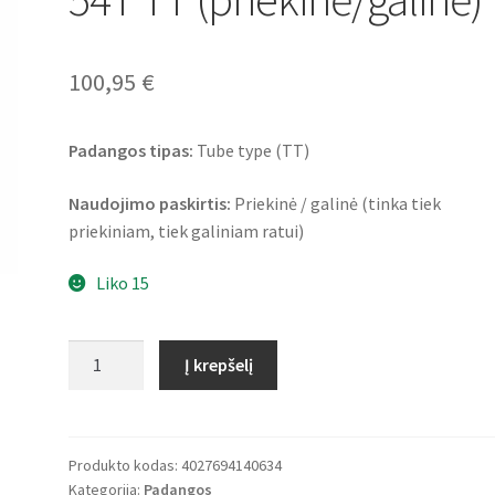
100,95
€
Padangos tipas:
Tube type (TT)
Naudojimo paskirtis:
Priekinė / galinė (tinka tiek
priekiniam, tiek galiniam ratui)
Liko 15
produkto
Į krepšelį
kiekis:
Heidenau
K
67
Produkto kodas:
4027694140634
Kategorija:
Padangos
3.25