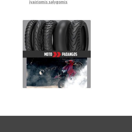
įvairiomis sąlygomis