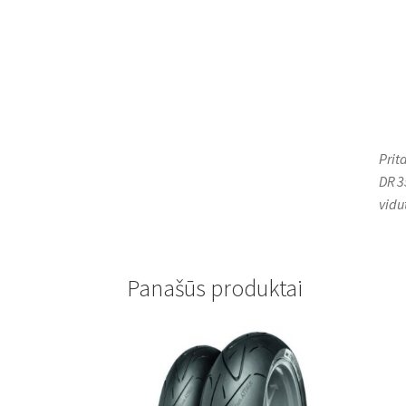
Prit
DR 3
vidu
Panašūs produktai