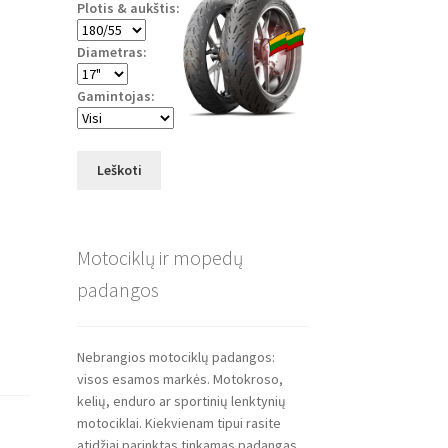
Plotis & aukštis:
Diametras:
Gamintojas:
Leškoti
Motociklų ir mopedų
padangos
Nebrangios motociklų padangos:
visos esamos markės. Motokroso,
kelių, enduro ar sportinių lenktynių
motociklai. Kiekvienam tipui rasite
atidžiai parinktas tinkamas padangas