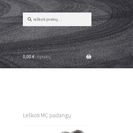
Ieškoti:
Ieškoti
0,00
€
0 prekių
Leškoti MC padangų