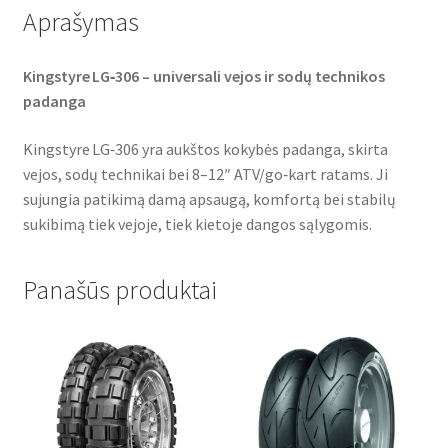
Aprašymas
Kingstyre LG‑306 – universali vejos ir sodų technikos
padanga
Kingstyre LG‑306 yra aukštos kokybės padanga, skirta
vejos, sodų technikai bei 8–12″ ATV/go‑kart ratams. Ji
sujungia patikimą damą apsaugą, komfortą bei stabilų
sukibimą tiek vejoje, tiek kietoje dangos sąlygomis.
Panašūs produktai