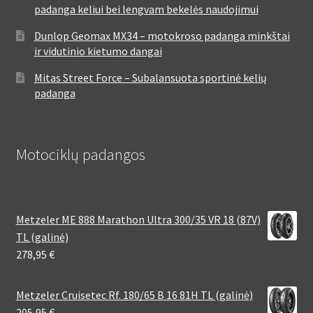
padanga keliui bei lengvam bekelės naudojimui
Dunlop Geomax MX34 – motokroso padanga minkštai
ir vidutinio kietumo dangai
Mitas Street Force – Subalansuota sportinė kelių
padanga
Motociklų padangos
Metzeler ME 888 Marathon Ultra 300/35 VR 18 (87V)
TL (galinė)
278,95
€
Metzeler Cruisetec Rf. 180/65 B 16 81H TL (galinė)
205,95
€