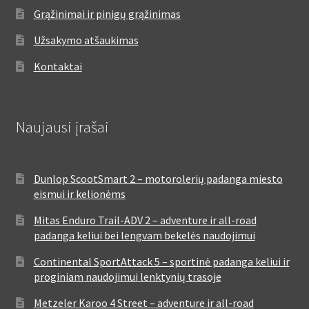
Grąžinimai ir pinigų grąžinimas
Užsakymo atšaukimas
Kontaktai
Naujausi įrašai
Dunlop ScootSmart 2 – motorolerių padanga miesto
eismui ir kelionėms
Mitas Enduro Trail-ADV 2 – adventure ir all-road
padanga keliui bei lengvam bekelės naudojimui
Continental SportAttack 5 – sportinė padanga keliui ir
proginiam naudojimui lenktynių trasoje
Metzeler Karoo 4 Street – adventure ir all-road