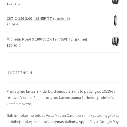
127,95
€
CST C-186 3.00 - 19 45P TT (priekinė)
53,95
€
Michelin Road 5 180/55 ZR 17 (73W) TL (galinė)
170,95
€
Informacija
Pristatymo laikas 3-4 darbo dienos / 1-3 moto padangos 19,95€ /
Lietuva. Visos mūsų nurodytos kainos apima Lietuvos pridėtinės
vertės mokestį.
Galimi mokėjimo būdai: Visa, MasterCard, bankininkystės mygtukai,
mobilieji mokėjimai, atsiskaitymas dalimis, Apple Pay ir Google Pay.