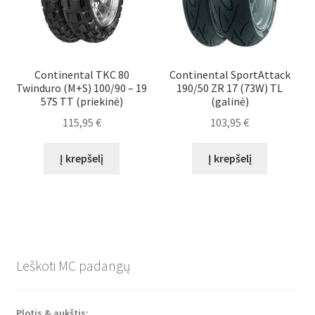
Continental TKC 80
Continental SportAttack
Twinduro (M+S) 100/90 – 19
190/50 ZR 17 (73W) TL
57S TT (priekinė)
(galinė)
115,95
€
103,95
€
Į krepšelį
Į krepšelį
Leškoti MC padangų
Plotis & aukštis: