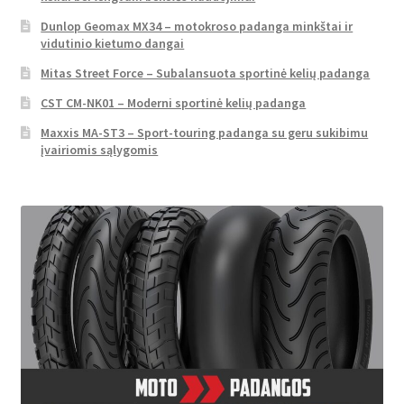
Dunlop Geomax MX34 – motokroso padanga minkštai ir
vidutinio kietumo dangai
Mitas Street Force – Subalansuota sportinė kelių padanga
CST CM-NK01 – Moderni sportinė kelių padanga
Maxxis MA-ST3 – Sport-touring padanga su geru sukibimu
įvairiomis sąlygomis