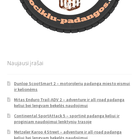
Naujausi įrašai
Dunlop ScootSmart 2 – motorolerių padanga miesto eismui
ir kelionėms
Mitas Enduro Trail-ADV 2 – adventure ir all-road padanga
keliui bei lengvam bekelės naudojimui
Continental SportAttack 5 – sportinė padanga keliui ir
proginiam naudojimui lenktynių trasoje
Metzeler Karoo 4 Street – adventure ir all-road padanga
keliui bei lengvam bekelės naudojimui