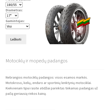
Diametras:
Gamintojas:
Leškoti
Motociklų ir mopedų padangos
Nebrangios motociklų padangos: visos esamos markės.
Motokroso, kelių, enduro ar sportinių lenktynių motociklai.
Kiekvienam tipui rasite atidžiai parinktas tinkamas padangas už
pačią geriausią rinkos kainą.