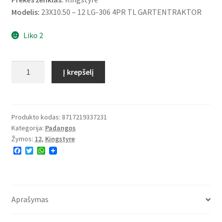
Modelis:
23X10.50 – 12 LG-306 4PR TL GARTENTRAKTOR
Liko 2
produkto
Į krepšelį
kiekis:
Kingstyre
23X10.50
-
Produkto kodas:
8717219337231
Kategorija:
Padangos
12
Žymos:
12
,
Kingstyre
LG-
F
T
W
306
a
w
h
4PR
c
i
a
e
t
t
TL
b
t
s
o
e
A
o
r
p
Aprašymas
k
p