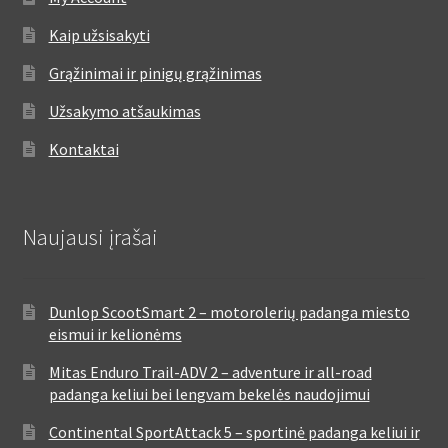
Kaip užsisakyti
Grąžinimai ir pinigų grąžinimas
Užsakymo atšaukimas
Kontaktai
Naujausi įrašai
Dunlop ScootSmart 2 – motorolerių padanga miesto
eismui ir kelionėms
Mitas Enduro Trail-ADV 2 – adventure ir all-road
padanga keliui bei lengvam bekelės naudojimui
Continental SportAttack 5 – sportinė padanga keliui ir