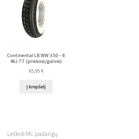
Continental LB WW 3.50 – 8
46J TT (priekinė/galinė)
65,95
€
Į krepšelį
Leškoti MC padangų