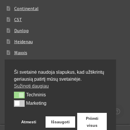
Continental
CST
Dunlop
Heidenau
Maxxis
Metzeler
Ši svetainė naudoja slapukus, kad užtikrintų
Michelin
geriausią patirtį mūsų svetainėje.
Mitas
Sužinoti daugiau
Techninis
Techninis
Pirelli
Marketing
Marketing
Shinko
Priimti
Atmesti
Išsaugoti
visus