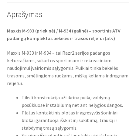
Aprašymas
Maxxis M‑933 (priekinė) / M‑934 (galinė) – sportinis ATV
padangų komplektas bekelės ir trasos reljefui (atv)
Maxxis M‑933 ir M‑934 – tai Razr2 serijos padangos
keturračiams, sukurtos sportiniam ir rekreaciniam
naudojimui įvairiomis sąlygomis. Puikiai tinka bekelės
trasoms, smėlingiems ruožams, miškų keliams ir drėgnam
reljefui.
Tiksli konstrukcija užtikrina puikų valdymą
posūkiuose ir stabilumą net ant nelygios dangos.
Platus kontaktinis plotas ir agresyvūs šoniniai
blokai garantuoja išskirtinį sukibimą, trauką ir
stabdymą trasų sąlygomis.
Savaime išsivalantis raštas efektyviai išstumia