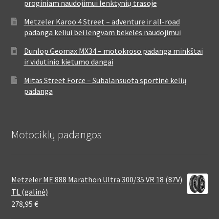
proginiam naudojimui lenktynių trasoje
Metzeler Karoo 4 Street – adventure ir all-road
padanga keliui bei lengvam bekelės naudojimui
Dunlop Geomax MX34 – motokroso padanga minkštai
ir vidutinio kietumo dangai
Mitas Street Force – Subalansuota sportinė kelių
padanga
Motociklų padangos
Metzeler ME 888 Marathon Ultra 300/35 VR 18 (87V)
TL (galinė)
278,95
€