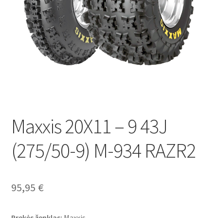
Maxxis 20X11 – 9 43J
(275/50-9) M-934 RAZR2
95,95
€
Prekės ženklas:
Maxxis