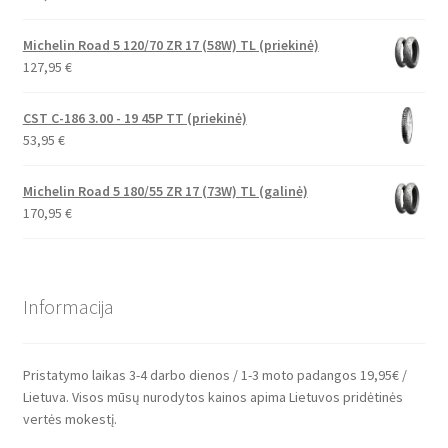
Michelin Road 5 120/70 ZR 17 (58W) TL (priekinė)
127,95
€
CST C-186 3.00 - 19 45P TT (priekinė)
53,95
€
Michelin Road 5 180/55 ZR 17 (73W) TL (galinė)
170,95
€
Informacija
Pristatymo laikas 3-4 darbo dienos / 1-3 moto padangos 19,95€ /
Lietuva. Visos mūsų nurodytos kainos apima Lietuvos pridėtinės
vertės mokestį.