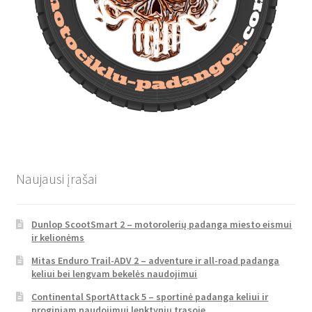
Naujausi įrašai
Dunlop ScootSmart 2 – motorolerių padanga miesto eismui
ir kelionėms
Mitas Enduro Trail-ADV 2 – adventure ir all-road padanga
keliui bei lengvam bekelės naudojimui
Continental SportAttack 5 – sportinė padanga keliui ir
proginiam naudojimui lenktynių trasoje