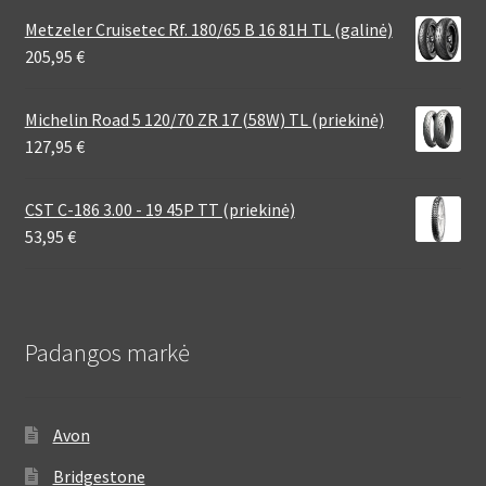
Metzeler Cruisetec Rf. 180/65 B 16 81H TL (galinė)
205,95
€
Michelin Road 5 120/70 ZR 17 (58W) TL (priekinė)
127,95
€
CST C-186 3.00 - 19 45P TT (priekinė)
53,95
€
Padangos markė
Avon
Bridgestone