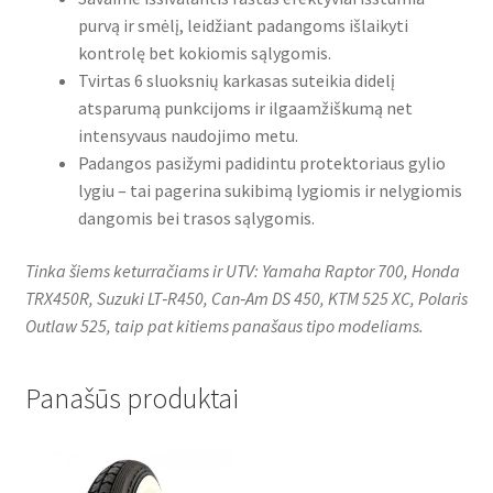
purvą ir smėlį, leidžiant padangoms išlaikyti
kontrolę bet kokiomis sąlygomis.
Tvirtas 6 sluoksnių karkasas suteikia didelį
atsparumą punkcijoms ir ilgaamžiškumą net
intensyvaus naudojimo metu.
Padangos pasižymi padidintu protektoriaus gylio
lygiu – tai pagerina sukibimą lygiomis ir nelygiomis
dangomis bei trasos sąlygomis.
Tinka šiems keturračiams ir UTV: Yamaha Raptor 700, Honda
TRX450R, Suzuki LT‑R450, Can‑Am DS 450, KTM 525 XC, Polaris
Outlaw 525, taip pat kitiems panašaus tipo modeliams.
Panašūs produktai