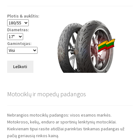
Plotis & aukštis:
Diametras:
Gamintojas:
Leškoti
Motociklų ir mopedų padangos
Nebrangios motociklų padangos: visos esamos markės.
Motokroso, kelių, enduro ar sportinių lenktynių motociklai.
Kiekvienam tipui rasite atidžiai parinktas tinkamas padangas už
pačią geriausią rinkos kainą.