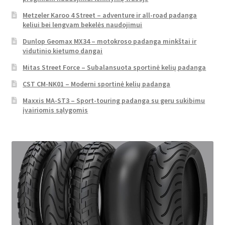
Metzeler Karoo 4 Street – adventure ir all-road padanga
keliui bei lengvam bekelės naudojimui
Dunlop Geomax MX34 – motokroso padanga minkštai ir
vidutinio kietumo dangai
Mitas Street Force – Subalansuota sportinė kelių padanga
CST CM-NK01 – Moderni sportinė kelių padanga
Maxxis MA-ST3 – Sport-touring padanga su geru sukibimu
įvairiomis sąlygomis