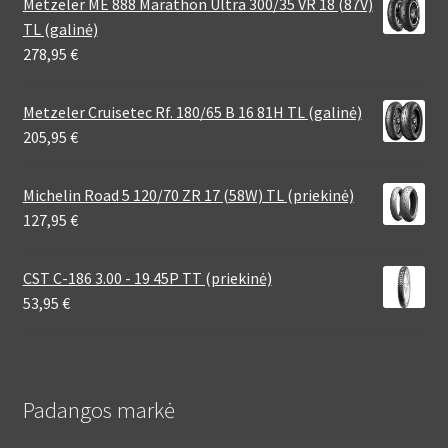
Metzeler ME 888 Marathon Ultra 300/35 VR 18 (87V)
TL (galinė)
278,95
€
Metzeler Cruisetec Rf. 180/65 B 16 81H TL (galinė)
205,95
€
Michelin Road 5 120/70 ZR 17 (58W) TL (priekinė)
127,95
€
CST C-186 3.00 - 19 45P TT (priekinė)
53,95
€
Padangos markė