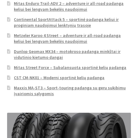
Mitas Enduro Trail-ADV 2 – adventure ir all-road padanga
keliui bei lengvam bekelės naudojimui
Continental SportAttack 5 – sportinė padanga keliui ir
proginiam naudojimui lenktynių trasoje
Metzeler Karoo 4 Street – adventure ir all-road padanga
keliui bei lengvam bekelės naudojimui
Dunlop Geomax MX34 – motokroso padanga minkštai ir
vidutinio kietumo dangai
Mitas Street Force – Subalansuota sportinė kelių padanga
CST CM-NK01 – Moderni sportinė kelių padanga
Maxxis MA-ST3 – Sport-touring padanga su geru sukibimu
įvairiomis sąlygomis