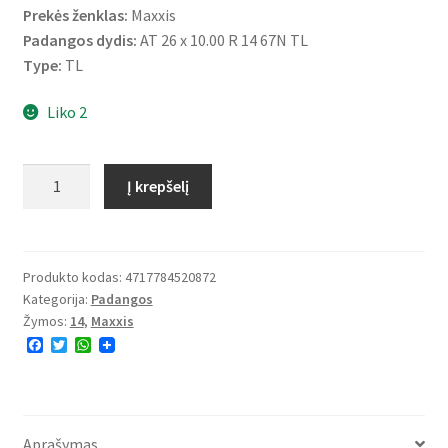
Prekės ženklas:
Maxxis
Padangos dydis:
AT 26 x 10.00 R 14 67N TL
Type:
TL
Liko 2
produkto
Į krepšelį
kiekis:
Maxxis
26X10
-
Produkto kodas:
4717784520872
Kategorija:
Padangos
14
Žymos:
14
,
Maxxis
51N
F
T
W
(255/60-
a
w
h
14)
c
i
a
e
t
t
M-
b
t
s
o
e
A
918
o
r
p
Aprašymas