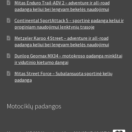
Mitas Enduro Trail-ADV 2 – adventure ir all-road
padanga keliui bei lengvam bekelės naudojimui
Continental SportAttack 5 – sportinė padanga keliui ir
proginiam naudojimui lenktynių trasoje
Metzeler Karoo 4 Street – adventure ir all-road
padanga keliui bei lengvam bekelės naudojimui
Dunlop Geomax MX34 – motokroso padanga minkštai
ir vidutinio kietumo dangai
Mitas Street Force – Subalansuota sportinė kelių
padanga
Motociklų padangos