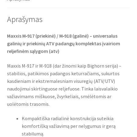
BIGHORN
k
p
Aprašymas
Maxxis M‑917 (priekinė) / M‑918 (galinė) – universalus
galinių ir priekinių ATV padangų komplektas įvairiom
reljefinėm sąlygom (atv)
Maxxis M‑917 ir M‑918 (dar žinomi kaip Bighorn serija) –
stabilios, patikimos padangos keturračiams, sukurtos
kasdieniam ir ekstremalesniam visuregių (ATV/UTV)
naudojimui skirtinguose reljefuose. Tinka laisvalaikio
važiavimams miškuose, žvyrkeliais, smėlėtomis ar
uolėtomis trasomis.
Kompaktiška radialinė konstrukcija suteikia
komfortišką važiavimą per nelygumus ir gerą
stabilumą.