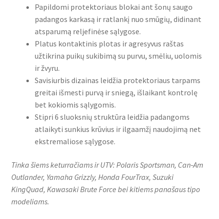
Papildomi protektoriaus blokai ant šonų saugo
padangos karkasą ir ratlankį nuo smūgių, didinant
atsparumą reljefinėse sąlygose.
Platus kontaktinis plotas ir agresyvus raštas
užtikrina puikų sukibimą su purvu, smėliu, uolomis
ir žvyru.
Savisiurbis dizainas leidžia protektoriaus tarpams
greitai išmesti purvą ir sniegą, išlaikant kontrolę
bet kokiomis sąlygomis.
Stipri 6 sluoksnių struktūra leidžia padangoms
atlaikyti sunkius krūvius ir ilgaamžį naudojimą net
ekstremaliose sąlygose.
Tinka šiems keturračiams ir UTV: Polaris Sportsman, Can‑Am
Outlander, Yamaha Grizzly, Honda FourTrax, Suzuki
KingQuad, Kawasaki Brute Force bei kitiems panašaus tipo
modeliams.