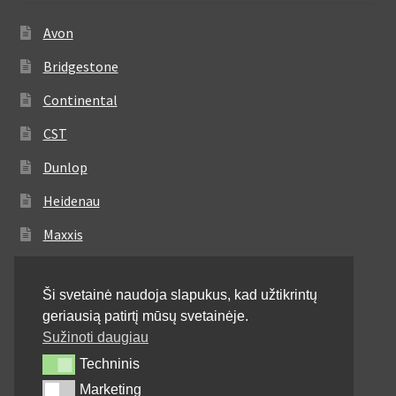
Avon
Bridgestone
Continental
CST
Dunlop
Heidenau
Maxxis
Metzeler
Ši svetainė naudoja slapukus, kad užtikrintų
Michelin
geriausią patirtį mūsų svetainėje.
Mitas
Sužinoti daugiau
Techninis
Techninis
Pirelli
Marketing
Marketing