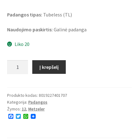
Padangos tipas:
Tubeless (TL)
Naudojimo paskirtis:
Galinė padanga
Liko 20
produkto
Į krepšelį
kiekis:
Metzeler
120/70
-
Produkto kodas:
8019227401707
Kategorija:
Padangos
12
Žymos:
12
,
Metzeler
51P
F
T
W
Roadtec
a
w
h
Scooter
c
i
a
e
t
t
TL
b
t
s