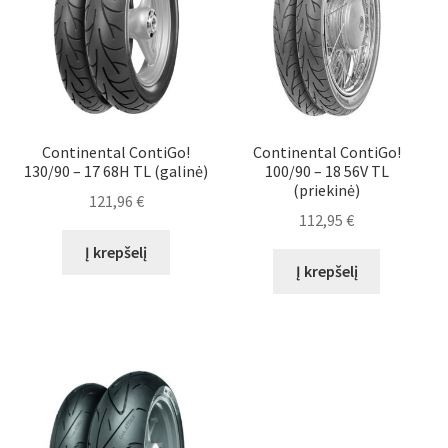
Continental ContiGo!
Continental ContiGo!
130/90 – 17 68H TL (galinė)
100/90 – 18 56V TL
(priekinė)
121,96
€
112,95
€
Į krepšelį
Į krepšelį