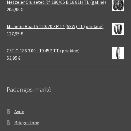
Metzeler Cruisetec Rf. 180/65 B 16 81H TL (galinė)
205,95
€
Michelin Road 5 120/70 ZR 17 (58W) TL (priekinė)
127,95
€
CST C-186 3.00 - 19 45P TT (priekinė)
53,95
€
Padangos markė
Avon
Bridgestone