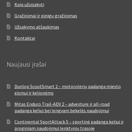
Kaip užsisakyti
Grąžinimai ir pinigų grąžinimas
Užsakymo atšaukimas
Kontaktai
Naujausi įrašai
Dunlop ScootSmart 2 – motorolerių padanga miesto
eismui ir kelionėms
Mitas Enduro Trail-ADV 2 – adventure ir all-road
padanga keliui bei lengvam bekelės naudojimui
Continental SportAttack 5 – sportinė padanga keliui ir
proginiam naudojimui lenktynių trasoje