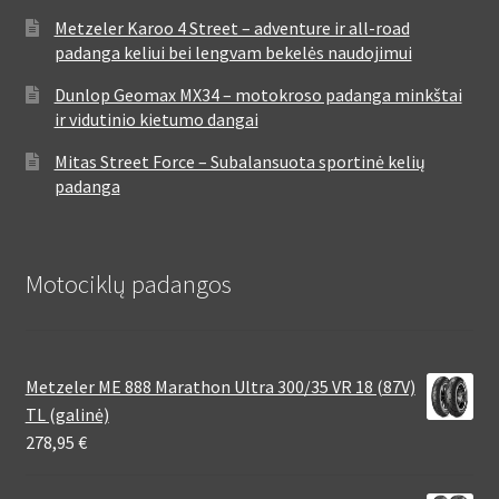
Metzeler Karoo 4 Street – adventure ir all-road
padanga keliui bei lengvam bekelės naudojimui
Dunlop Geomax MX34 – motokroso padanga minkštai
ir vidutinio kietumo dangai
Mitas Street Force – Subalansuota sportinė kelių
padanga
Motociklų padangos
Metzeler ME 888 Marathon Ultra 300/35 VR 18 (87V)
TL (galinė)
278,95
€