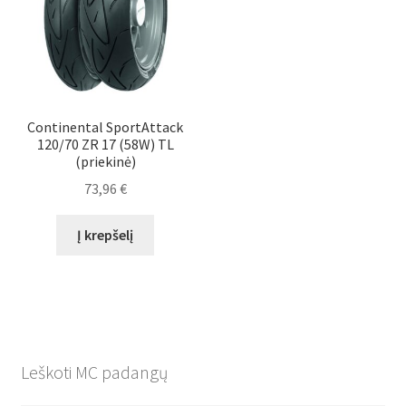
Continental SportAttack
120/70 ZR 17 (58W) TL
(priekinė)
73,96
€
Į krepšelį
Leškoti MC padangų