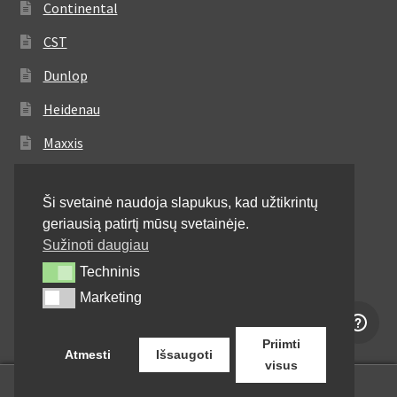
Continental
CST
Dunlop
Heidenau
Maxxis
Metzeler
Ši svetainė naudoja slapukus, kad užtikrintų
Michelin
geriausią patirtį mūsų svetainėje.
Mitas
Sužinoti daugiau
Techninis
Techninis
Pirelli
Marketing
Marketing
Shinko
Priimti
Atmesti
Išsaugoti
visus
0