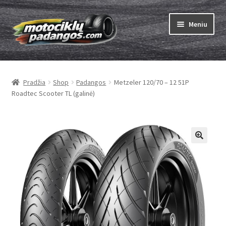
Pereiti
Pereiti
Meniu
prie
prie
meniu
turinio
Išskleist
Padangos
sub-
Pradžia
Shop
Padangos
Metzeler 120/70 – 12 51P
menu
Išskleist
Kameros
Roadtec Scooter TL (galinė)
sub-
menu
Išskleist
ABC
sub-
menu
Kaip užsisakyti
Testų
Išskleist
Brand
sub-
menu
Kontaktai