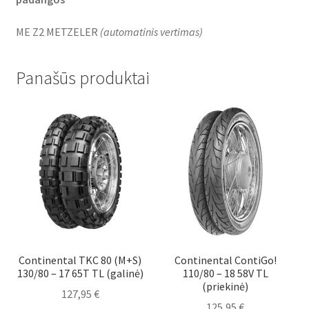
ME Z2 METZELER
(
automatinis vertimas
)
Panašūs produktai
Continental TKC 80 (M+S)
Continental ContiGo!
130/80 – 17 65T TL (galinė)
110/80 – 18 58V TL
(priekinė)
127,95
€
125,95
€