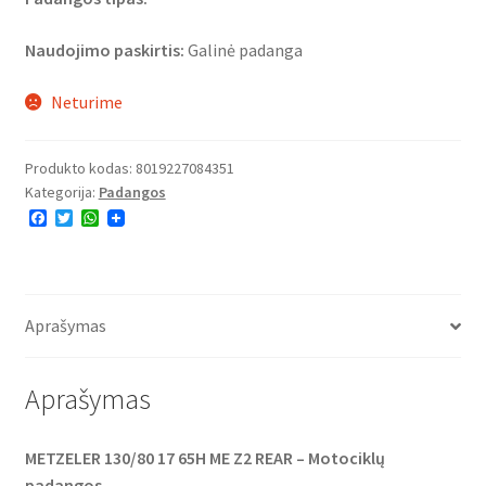
Naudojimo paskirtis:
Galinė padanga
Neturime
Produkto kodas:
8019227084351
Kategorija:
Padangos
F
T
W
a
w
h
c
i
a
e
t
t
b
t
s
o
e
A
o
r
p
Aprašymas
k
p
Aprašymas
METZELER 130/80 17 65H ME Z2 REAR – Motociklų
padangos