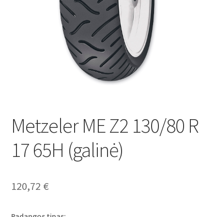
Metzeler ME Z2 130/80 R
17 65H (galinė)
120,72
€
Padangos tipas: