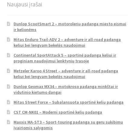
Naujausi įrašai
Dunlop ScootSmart 2 – motorolerių padanga miesto eismui
ir kelionėms
Mitas Enduro Trail-ADV 2 – adventure ir all-road padanga
keliui bei lengvam bekelės naudojimui
Continental SportAttack 5 – sportinė padanga keliui ir
proginiam naudojimui lenktynių trasoje
Metzeler Karoo 4 Street – adventure ir all-road padanga
keliui bei lengvam bekelės naudojimui
Dunlop Geomax MX34 – motokroso padanga minkštai ir
vidutinio kietumo dangai
Mitas Street Force – Subalansuota sportinė kelių padanga
CST CM-NK01 – Moderni sportinė kelių padanga
Maxxis MA-ST3 – Sport-touring padanga su geru sukibimu
įvairiomis sąlygomis