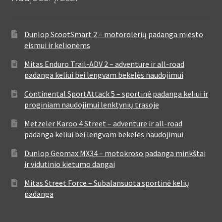
Dunlop ScootSmart 2 – motorolerių padanga miesto
eismui ir kelionėms
Mitas Enduro Trail-ADV 2 – adventure ir all-road
padanga keliui bei lengvam bekelės naudojimui
Continental SportAttack 5 – sportinė padanga keliui ir
proginiam naudojimui lenktynių trasoje
Metzeler Karoo 4 Street – adventure ir all-road
padanga keliui bei lengvam bekelės naudojimui
Dunlop Geomax MX34 – motokroso padanga minkštai
ir vidutinio kietumo dangai
Mitas Street Force – Subalansuota sportinė kelių
padanga