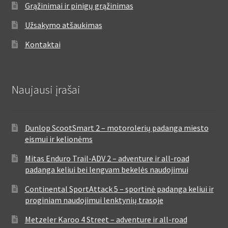
Grąžinimai ir pinigų grąžinimas
Užsakymo atšaukimas
Kontaktai
Naujausi įrašai
Dunlop ScootSmart 2 – motorolerių padanga miesto
eismui ir kelionėms
Mitas Enduro Trail-ADV 2 – adventure ir all-road
padanga keliui bei lengvam bekelės naudojimui
Continental SportAttack 5 – sportinė padanga keliui ir
proginiam naudojimui lenktynių trasoje
Metzeler Karoo 4 Street – adventure ir all-road