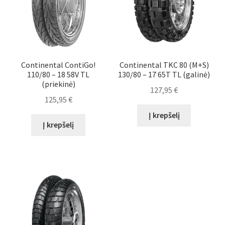
Continental ContiGo!
Continental TKC 80 (M+S)
110/80 – 18 58V TL
130/80 – 17 65T TL (galinė)
(priekinė)
127,95
€
125,95
€
Į krepšelį
Į krepšelį