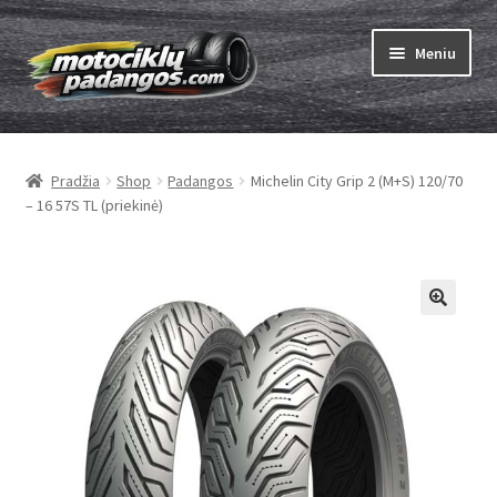
Pereiti
Pereiti
Meniu
prie
prie
meniu
turinio
Išskleist
Padangos
sub-
Pradžia
Shop
Padangos
Michelin City Grip 2 (M+S) 120/70
menu
Išskleist
Kameros
– 16 57S TL (priekinė)
sub-
menu
Išskleist
ABC
sub-
menu
Kaip užsisakyti
Testų
Išskleist
Brand
sub-
menu
Kontaktai