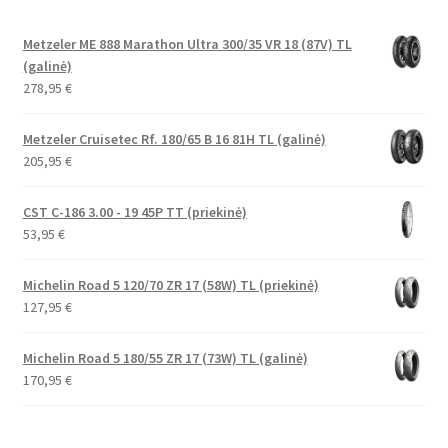
Metzeler ME 888 Marathon Ultra 300/35 VR 18 (87V) TL
(galinė)
278,95
€
Metzeler Cruisetec Rf. 180/65 B 16 81H TL (galinė)
205,95
€
CST C-186 3.00 - 19 45P TT (priekinė)
53,95
€
Michelin Road 5 120/70 ZR 17 (58W) TL (priekinė)
127,95
€
Michelin Road 5 180/55 ZR 17 (73W) TL (galinė)
170,95
€