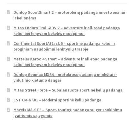
Dunlop ScootSmart 2 – motorolerių padanga miesto eismui
ir kelionėms
Mitas Enduro Trail-ADV 2 – adventure ir all-road padanga
keliui bei lengvam bekelės naudojimui
Continental SportAttack 5 – sportinė padanga keliui ir
proginiam naudojimui lenktynių trasoje
Metzeler Karoo 4 Street – adventure ir all-road padanga
keliui bei lengvam bekelės naudojimui
Dunlop Geomax MX34 – motokroso padanga minkštai ir
vidutinio kietumo dangai
Mitas Street Force – Subalansuota sportinė kelių padanga
CST CM-NK01 – Moderni sportinė kelių padanga
Maxxis MA-ST3 – Sport-touring padanga su geru sukibimu
įvairiomis sąlygomis