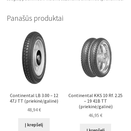
Panašūs produktai
Continental LB 3.00 – 12
Continental KKS 10 Rf. 2.25
47J TT (priekinė/galinė)
– 19 41B TT
(priekinė/galinė)
48,94
€
46,95
€
Į krepšelį
Į krepšelį