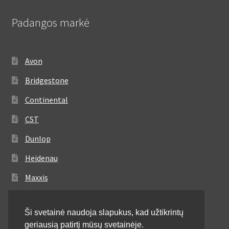
Padangos markė
Avon
Bridgestone
Continental
CST
Dunlop
Heidenau
Maxxis
Metzeler
Ši svetainė naudoja slapukus, kad užtikrintų
Michelin
geriausią patirtį mūsų svetainėje.