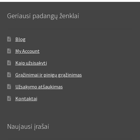
Geriausi padangų ženklai
Blog
My Account
Kaip užsisakyti
Grąžinimai ir pinigų grąžinimas
Užsakymo atšaukimas
Kontaktai
Naujausi įrašai