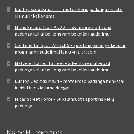
Dunlop ScootSmart 2 – motorolerių padanga miesto
eismui ir kelionėms
Mitas Enduro Trail-ADV 2 – adventure ir all-road
padanga keliui bei lengvam bekelės naudojimui
Continental SportAttack 5 – sportinė padanga keliui ir
proginiam naudojimui lenktynių trasoje
Metzeler Karoo 4 Street – adventure ir all-road
padanga keliui bei lengvam bekelės naudojimui
Dunlop Geomax MX34 – motokroso padanga minkštai
ir vidutinio kietumo dangai
Mitas Street Force – Subalansuota sportinė kelių
padanga
Motociklų padangos