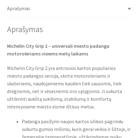
o
e
A
57S
o
r
p
Aprašymas
TL
k
p
(priekinė)
Aprašymas
Michelin City Grip 2 – universali miesto padanga
motoroleriams visiems metų laikams
Michelin City Grip 2 yra antrosios kartos populiarios
miesto padangos versija, skirta motoroleriams ir
skuteriams, naudojamiems kasdien tiek sausomis, tiek
drėgnomis, net ir vėsesnėmis oro sąlygomis. Ji sukurta
užtikrinti aukštą sukibimą, stabilumą ir komfortą
intensyviame miesto eisme ištisus metus.
Padanga pasižymi naujos kartos silikos pagrindu
sukurtu gumos mišiniu, kuris gerai veikia ir šiltoje, ir
žemesnėje temperatūroje, užtikrindamas puikų