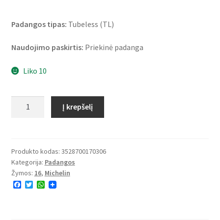
Padangos tipas:
Tubeless (TL)
Naudojimo paskirtis:
Priekinė padanga
Liko 10
produkto
Į krepšelį
kiekis:
Michelin
City
Grip
Produkto kodas:
3528700170306
Kategorija:
Padangos
2
Žymos:
16
,
Michelin
(M+S)
F
T
W
120/70
a
w
h
-
c
i
a
e
t
t
16
b
t
s