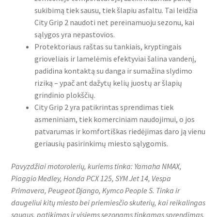
sukibimą tiek sausu, tiek šlapiu asfaltu. Tai leidžia
City Grip 2 naudoti net pereinamuoju sezonu, kai
sąlygos yra nepastovios.
Protektoriaus raštas su tankiais, kryptingais
grioveliais ir lamelėmis efektyviai šalina vandenį,
padidina kontaktą su danga ir sumažina slydimo
riziką – ypač ant dažytų kelių juostų ar šlapių
grindinio plokščių.
City Grip 2 yra patikrintas sprendimas tiek
asmeniniam, tiek komerciniam naudojimui, o jos
patvarumas ir komfortiškas riedėjimas daro ją vienu
geriausių pasirinkimų miesto sąlygomis.
Pavyzdžiai motorolerių, kuriems tinka: Yamaha NMAX,
Piaggio Medley, Honda PCX 125, SYM Jet 14, Vespa
Primavera, Peugeot Django, Kymco People S. Tinka ir
daugeliui kitų miesto bei priemiesčio skuterių, kai reikalingas
saugus, patikimas ir visiems sezonams tinkamas sprendimas.