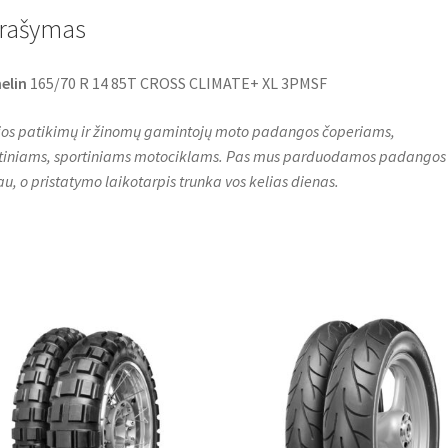
o
r
p
rašymas
k
p
elin
165/70 R 14 85T CROSS CLIMATE+ XL 3PMSF
os patikimų ir žinomų gamintojų moto padangos čoperiams,
stiniams, sportiniams motociklams. Pas mus parduodamos padangos
au, o pristatymo laikotarpis trunka vos kelias dienas.