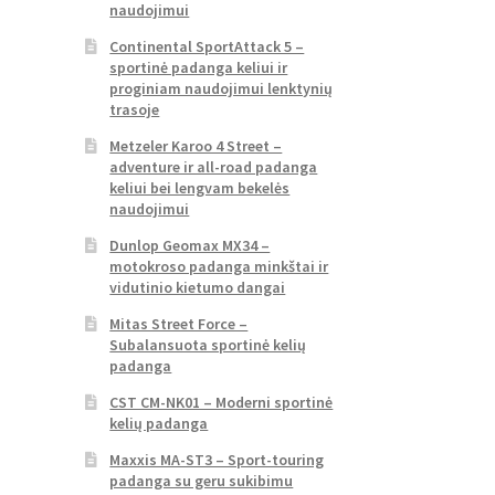
naudojimui
Continental SportAttack 5 –
sportinė padanga keliui ir
proginiam naudojimui lenktynių
trasoje
Metzeler Karoo 4 Street –
adventure ir all-road padanga
keliui bei lengvam bekelės
naudojimui
Dunlop Geomax MX34 –
motokroso padanga minkštai ir
vidutinio kietumo dangai
Mitas Street Force –
Subalansuota sportinė kelių
padanga
CST CM-NK01 – Moderni sportinė
kelių padanga
Maxxis MA-ST3 – Sport-touring
padanga su geru sukibimu