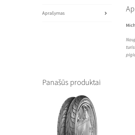
Ap
Aprašymas
Mich
Nauj
turi
pigi
Panašūs produktai