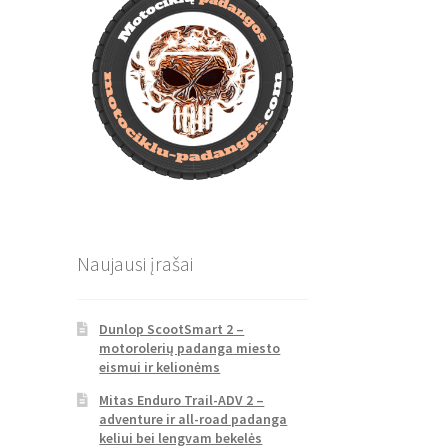
Naujausi įrašai
Dunlop ScootSmart 2 –
motorolerių padanga miesto
eismui ir kelionėms
Mitas Enduro Trail-ADV 2 –
adventure ir all-road padanga
keliui bei lengvam bekelės