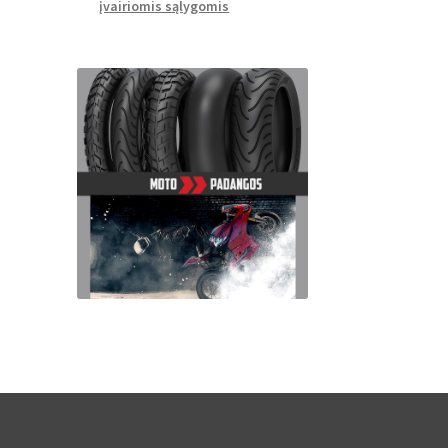
įvairiomis sąlygomis