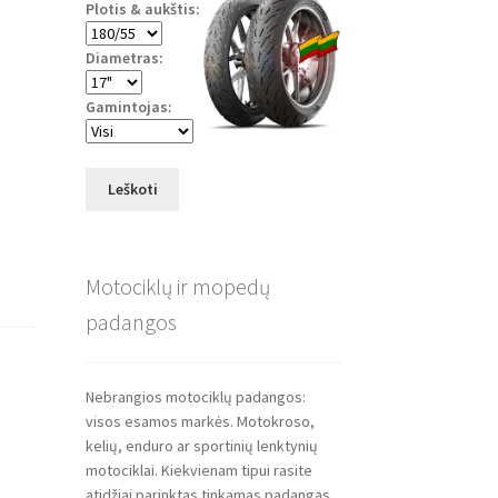
Plotis & aukštis:
Diametras:
Gamintojas:
Leškoti
Motociklų ir mopedų
padangos
Nebrangios motociklų padangos:
visos esamos markės. Motokroso,
kelių, enduro ar sportinių lenktynių
motociklai. Kiekvienam tipui rasite
atidžiai parinktas tinkamas padangas