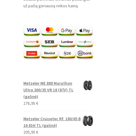
už pačią geriausią rinkos kainą.
Metzeler ME 888 Marathon
Ultra 300/35 VR 18 (87V) TL
(galinė)
278,95
€
Metzeler Cruisetec Rf. 180/65 B
16 81H TL (galinė)
205,95
€