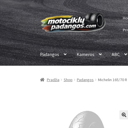
Pereiti
Pereiti
Ho
prie
prie
meniu
turinio
Pri
Padangos
Kameros
ABC
Pradžia
Shop
Padangos
Michelin 165/70 