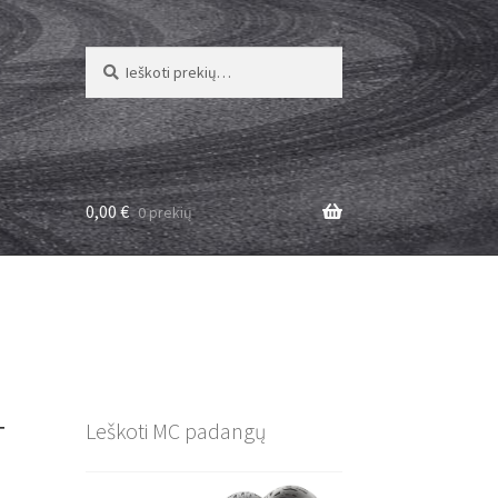
Ieškoti:
Ieškoti
0,00
€
0 prekių
T
Leškoti MC padangų