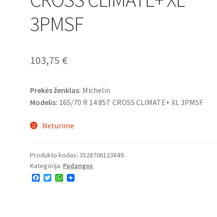
3PMSF
103,75
€
Prekės ženklas:
Michelin
Modelis:
165/70 R 14 85T CROSS CLIMATE+ XL 3PMSF
Neturime
Produkto kodas:
3528706123849
Kategorija:
Padangos
F
T
W
a
w
h
c
i
a
e
t
t
b
t
s
o
e
A