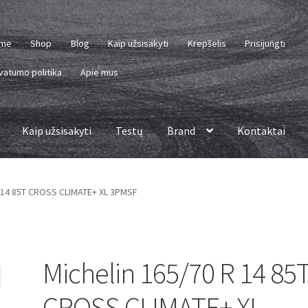
me
Shop
Blog
Kaip užsisakyti
Krepšelis
Prisijungti
vatumo politika
Apie mus
Kaip užsisakyti
Testų
Brand
Kontaktai
R 14 85T CROSS CLIMATE+ XL 3PMSF
Michelin 165/70 R 14 85
CROSS CLIMATE+ XL