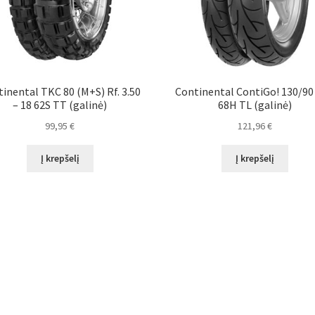
inental TKC 80 (M+S) Rf. 3.50
Continental ContiGo! 130/90 
– 18 62S TT (galinė)
68H TL (galinė)
99,95
€
121,96
€
Į krepšelį
Į krepšelį