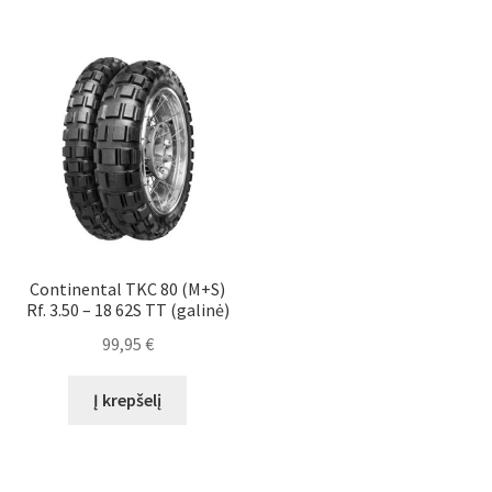
Continental TKC 80 (M+S)
Rf. 3.50 – 18 62S TT (galinė)
99,95
€
Į krepšelį