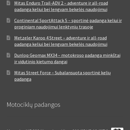
Mitas Enduro Trail-ADV 2 – adventure ir all-road
padanga keliui bei lengvam bekelės naudojimui
Continental SportAttack 5 – sportinė padanga keliui ir
proginiam naudojimui lenktynių trasoje
Metzeler Karoo 4 Street – adventure ir all-road
padanga keliui bei lengvam bekelės naudojimui
Dunlop Geomax MX34 – motokroso padanga minkštai
ir vidutinio kietumo dangai
Mitas Street Force – Subalansuota sportinė kelių
padanga
Motociklų padangos