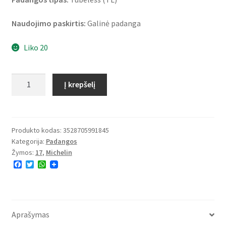
Naudojimo paskirtis:
Galinė padanga
Liko 20
produkto
Į krepšelį
kiekis:
Michelin
Road
6
Produkto kodas:
3528705991845
Kategorija:
Padangos
190/50
Žymos:
17
,
Michelin
ZR
F
T
W
17
a
w
h
(73W)
c
i
a
e
t
t
TL
b
t
s
o
e
A
(galinė)
o
r
p
Aprašymas
k
p