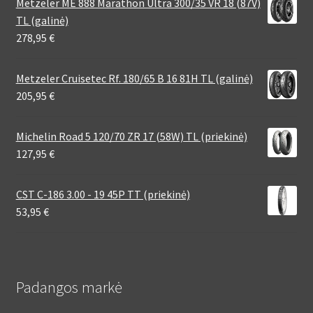
Metzeler ME 888 Marathon Ultra 300/35 VR 18 (87V)
TL (galinė)
278,95
€
Metzeler Cruisetec Rf. 180/65 B 16 81H TL (galinė)
205,95
€
Michelin Road 5 120/70 ZR 17 (58W) TL (priekinė)
127,95
€
CST C-186 3.00 - 19 45P TT (priekinė)
53,95
€
Padangos markė