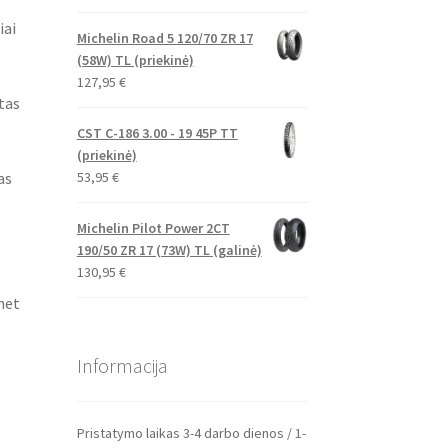
iai
Michelin Road 5 120/70 ZR 17
(58W) TL (priekinė)
127,95
€
tas
CST C-186 3.00 - 19 45P TT
(priekinė)
as
53,95
€
Michelin Pilot Power 2CT
190/50 ZR 17 (73W) TL (galinė)
130,95
€
net
Informacija
Pristatymo laikas 3-4 darbo dienos / 1-