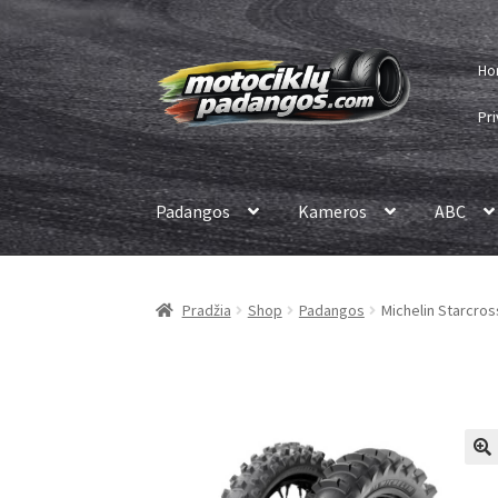
Pereiti
Pereiti
Ho
prie
prie
meniu
turinio
Pri
Padangos
Kameros
ABC
Pradžia
Shop
Padangos
Michelin Starcros