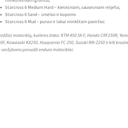
Starcross 6 Medium Hard – kietesniam, sausesniam reljefui,
Starcross 6 Sand – smėliui ir kopoms
Starcross 6 Mud – purvui ir labai minkštam paviršiui.
zdžiai motociklų, kuriems tinka: KTM 450 SX-F, Honda CRF250R, Ya
0F, Kawasaki KX250, Husqvarna FC 250, Suzuki RM-Z250 ir kiti krosin
 varžyboms paruošti enduro motociklai.