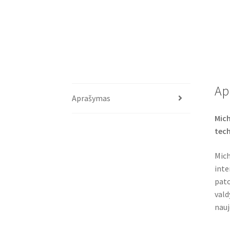
Ap
Aprašymas
Mich
tech
Mich
inte
pato
vald
nauj