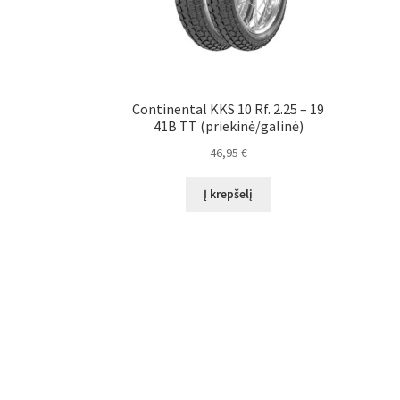
Continental KKS 10 Rf. 2.25 – 19
41B TT (priekinė/galinė)
46,95
€
Į krepšelį