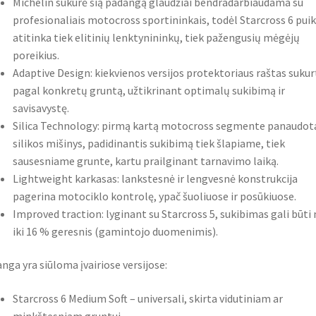
Michelin sukūrė šią padangą glaudžiai bendradarbiaudama su
profesionaliais motocross sportininkais, todėl Starcross 6 puik
atitinka tiek elitinių lenktynininkų, tiek pažengusių mėgėjų
poreikius.
Adaptive Design: kiekvienos versijos protektoriaus raštas sukur
pagal konkretų gruntą, užtikrinant optimalų sukibimą ir
savisavystę.
Silica Technology: pirmą kartą motocross segmente panaudot
silikos mišinys, padidinantis sukibimą tiek šlapiame, tiek
sausesniame grunte, kartu prailginant tarnavimo laiką.
Lightweight karkasas: lankstesnė ir lengvesnė konstrukcija
pagerina motociklo kontrolę, ypač šuoliuose ir posūkiuose.
Improved traction: lyginant su Starcross 5, sukibimas gali būti 
iki 16 % geresnis (gamintojo duomenimis).
nga yra siūloma įvairiose versijose:
Starcross 6 Medium Soft – universali, skirta vidutiniam ar
minkštesniam gruntui,