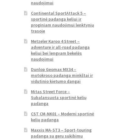
naudojimui
Continental SportAttack 5 –
sportinė padanga keliui ir
proginiam naudojimui lenktynių
trasoje
Metzeler Karoo 4 Street –
adventure ir all-road padanga
keliui bei lengvam bekelės
naudojimui
Dunlop Geomax MX34 –
motokroso padanga minkštai ir
vidutinio kietumo dangai
Mitas Street Force –
Subalansuota sportinė kelių
padanga
CST CM-NK01 – Moderni sportinė
kelių padanga
Maxxis MA-ST3 – Sport-touring
padanga su geru sukibimu