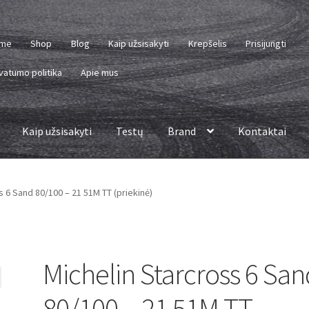
me
Shop
Blog
Kaip užsisakyti
Krepšelis
Prisijungti
vatumo politika
Apie mus
Kaip užsisakyti
Testų
Brand
Kontaktai
s 6 Sand 80/100 – 21 51M TT (priekinė)
Michelin Starcross 6 Sa
80/100 – 21 51M TT