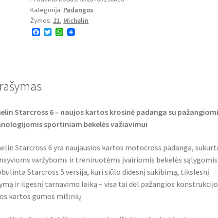
Kategorija:
Padangos
Sand
Žymos:
21
,
Michelin
80/100
F
T
W
-
a
w
h
21
c
i
a
e
t
t
51M
b
t
s
o
e
A
TT
o
r
p
rašymas
(priekinė)
k
p
elin Starcross 6 – naujos kartos krosinė padanga su pažangiom
nologijomis sportiniam bekelės važiavimui
elin Starcross 6 yra naujausios kartos motocross padanga, sukurt
nsyvioms varžyboms ir treniruotėms įvairiomis bekelės sąlygomis.
bulinta Starcross 5 versija, kuri siūlo didesnį sukibimą, tikslesnį
ymą ir ilgesnį tarnavimo laiką – visa tai dėl pažangios konstrukcijos
os kartos gumos mišinių.