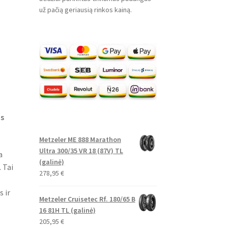
už pačią geriausią rinkos kainą.
is
Metzeler ME 888 Marathon
Ultra 300/35 VR 18 (87V) TL
a
(galinė)
 Tai
278,95
€
 ir
Metzeler Cruisetec Rf. 180/65 B
16 81H TL (galinė)
205,95
€