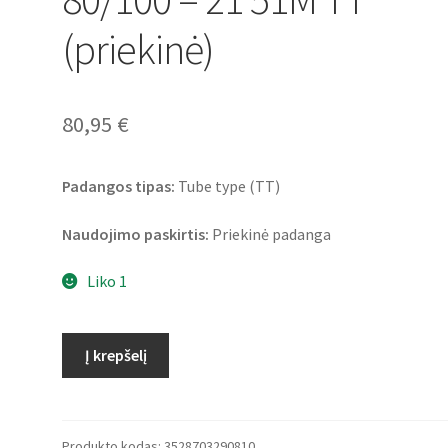
(priekinė)
80,95
€
Padangos tipas:
Tube type (TT)
Naudojimo paskirtis:
Priekinė padanga
Liko 1
produkto
Į krepšelį
kiekis:
Michelin
Starcross
6
Produkto kodas:
3528703290810