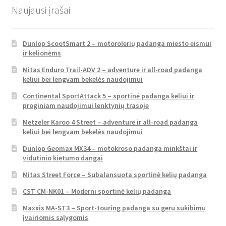
Naujausi įrašai
Dunlop ScootSmart 2 – motorolerių padanga miesto eismui
ir kelionėms
Mitas Enduro Trail-ADV 2 – adventure ir all-road padanga
keliui bei lengvam bekelės naudojimui
Continental SportAttack 5 – sportinė padanga keliui ir
proginiam naudojimui lenktynių trasoje
Metzeler Karoo 4 Street – adventure ir all-road padanga
keliui bei lengvam bekelės naudojimui
Dunlop Geomax MX34 – motokroso padanga minkštai ir
vidutinio kietumo dangai
Mitas Street Force – Subalansuota sportinė kelių padanga
CST CM-NK01 – Moderni sportinė kelių padanga
Maxxis MA-ST3 – Sport-touring padanga su geru sukibimu
įvairiomis sąlygomis