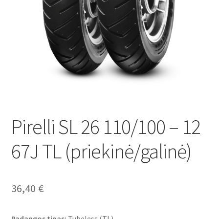
Pirelli SL 26 110/100 – 12
67J TL (priekinė/galinė)
36,40
€
Padangos tipas:
Tubeless (TL)