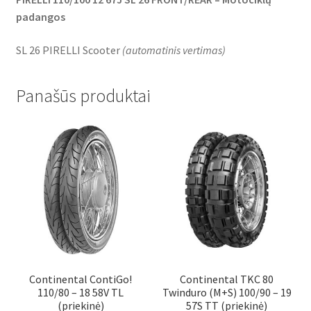
padangos
SL 26 PIRELLI Scooter
(
automatinis vertimas
)
Panašūs produktai
Continental ContiGo!
Continental TKC 80
110/80 – 18 58V TL
Twinduro (M+S) 100/90 – 19
(priekinė)
57S TT (priekinė)