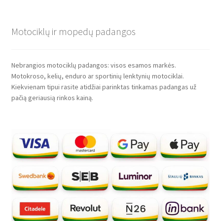
Motociklų ir mopedų padangos
Nebrangios motociklų padangos: visos esamos markės.
Motokroso, kelių, enduro ar sportinių lenktynių motociklai.
Kiekvienam tipui rasite atidžiai parinktas tinkamas padangas už
pačią geriausią rinkos kainą.