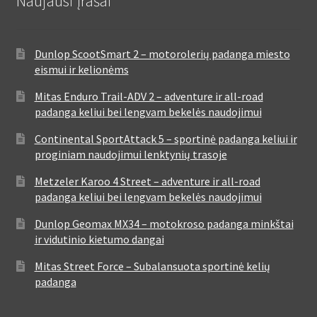
Naujausi įrašai
Dunlop ScootSmart 2 – motorolerių padanga miesto
eismui ir kelionėms
Mitas Enduro Trail-ADV 2 – adventure ir all-road
padanga keliui bei lengvam bekelės naudojimui
Continental SportAttack 5 – sportinė padanga keliui ir
proginiam naudojimui lenktynių trasoje
Metzeler Karoo 4 Street – adventure ir all-road
padanga keliui bei lengvam bekelės naudojimui
Dunlop Geomax MX34 – motokroso padanga minkštai
ir vidutinio kietumo dangai
Mitas Street Force – Subalansuota sportinė kelių
padanga