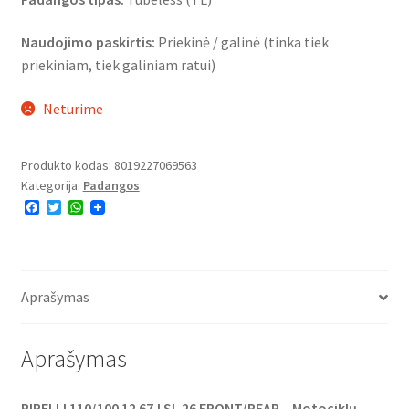
Naudojimo paskirtis:
Priekinė / galinė (tinka tiek
priekiniam, tiek galiniam ratui)
Neturime
Produkto kodas:
8019227069563
Kategorija:
Padangos
F
T
W
a
w
h
c
i
a
e
t
t
b
t
s
o
e
A
o
r
p
Aprašymas
k
p
Aprašymas
PIRELLI 110/100 12 67J SL 26 FRONT/REAR – Motociklų