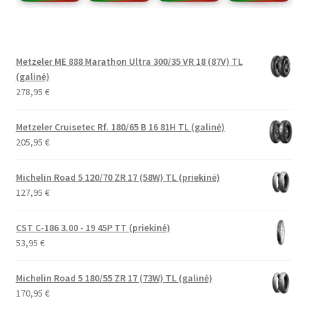
Metzeler ME 888 Marathon Ultra 300/35 VR 18 (87V) TL
(galinė)
278,95
€
Metzeler Cruisetec Rf. 180/65 B 16 81H TL (galinė)
205,95
€
Michelin Road 5 120/70 ZR 17 (58W) TL (priekinė)
127,95
€
CST C-186 3.00 - 19 45P TT (priekinė)
53,95
€
Michelin Road 5 180/55 ZR 17 (73W) TL (galinė)
170,95
€